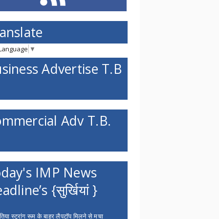
anslate
 Language
▼
siness Advertise T.B
mmercial Adv T.B.
day's IMP News
adline’s {सुर्खियां }
िया स्ट्रांग रूम के बाहर लैपटॉप मिलने से मचा