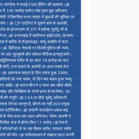
ंप, कांग्रेस ने जताई EVM हैकिंग की आशंका।@
र में 100 सप्ताेह चलेगा नशा मुक्त युवा अभियान,
ोदी ने विकसित भारत यात्रा में युवाओं की भूमिका पर
 जोर। @ CJP प्रोटेस्ट में घुसने वाले थे आतंकी,
्रेंड के इंस्टाग्राम से STF ने दबोचा, शुभेंदु भी थे
ने पर।@ उत्तराखंड में बद्रीनाथ हाईवे धंसा, केरलम-
टक में बारिश से लैंडस्लाइड, जम्मू-कश्मीर में फटा
।@ डिजिटल नेटवर्क पर दिल्ली पुलिस की नजर,
 पर आए यूट्यूबर्स और सोशल मीडिया इन्फ्लुएंसर्स।
द्धिविनायक मंदिर से हर साल 18 करोड़ का दान
 है चोरी, राज ठाकरे के आरोपों पर आज जवाब देगा
र।@ अमरनाथ यात्रा के लिए रवाना हुआ 3886
यात्रियों का नया जत्था, दो दिन बाद बहाल हुआ जम्मू-
नगर हाईवे।@ भारत-चीन ने 6 साल बाद खोले बॉर्डर,
राखंड और सिक्किम के रास्ते आज से कारोबार, 36
नों की मंजूरी।@ CAA पर बोले सुवेंदु अधिकारी
िकता देने का कानून है, छीनने का नहीं,300 मतुआ
िया सर्टिफिकेट।@ अदाणी फाउंडेशन असम बाढ़
ितों के लिए चला रहा राहत अभियान, गौतम अदाणी ने
िलीफ फंड में डोनेट किए 11 करोड़।@ पेरू में
शी पर्यटकों को ले जा रहा विमाम क्रैश, पायलट समेत
ोगों की मौत।@ पाकिस्ताकन में तख्ताद पलट करेगी