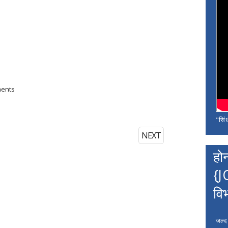
ments
"सिंध
NEXT
हो
{J
वि
जल्द