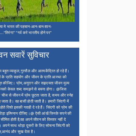
िया मे भारत की पहचान-आन-बान-शान-
...“तिरंगा” “गर्व करे भारतीय होने पर”
वन सवारें सुविचार
बहुत व्याकुल,गुस्सैल और आत्मकेंद्रित हो रहे हैं।
ों के प्रति सहयोग और जीवन के प्रति आस्था को
त कीजिए। प्रेम,अनुराग और सहृदयता जीवन मूल्य
 इनको केवल शब्द समझने से बचना होगा। @जिस
 चीज से जीवन में प्रेम छूटता जाता है, समय और स्नेह
 जाता है। वह बासी होती जाती है। हमारी जिंदगी में
होते रिश्ते इसकी गवाही दे रहे हैं। जिंदगी को प्रेम की
थोड़ा इत्मिनान दीजिए।@ ऐसी आंखें जिनके सपने की
 सीमित होती है,वह अपने जीवन को विस्तार नहीं दे
ं। अपने साथ थोड़ा दूसरों के लिए सोचना जिंदगी को
न,आनंद और सुख देता है।