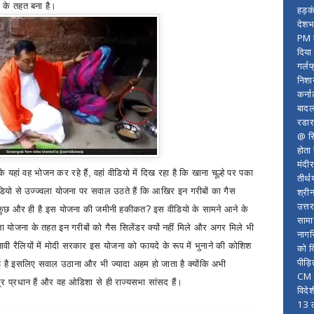
ा के तहत बना है।
हड़क
देशभ
PM म
दिया
गर्लफ
निशा
कर्ना
बादल
रडार
@ सि
होता
मंदी
 यहां वह भोजन कर रहे हैं
,
वहां वीडियो में दिख रहा है कि खाना चूल्हे पर पका
तीर्थ
श्री
डियो से उज्ज्वला योजना
पर सवाल उठते हैं कि आखिर इन गरीबों का गैस
उत्त
िर कुछ और ही है इस योजना की जमीनी हकीकत
?
इस वीडियो के सामने आने के
सामा
ोजना के तहत इन गरीबों को गैस सिलेंडर क्यों नहीं मिले और अगर मिले भी
नागर
नावी रैलियों में मोदी सरकार इस योजना को फायदे के रूप में भुनाने की कोशिश
को द
पीड़
है इसलिए सवाल उठाना और भी ज्यादा अहम हो जाता है क्योंकि अभी
CM र
मेंद्र प्रधान हैं और वह ओडिशा से ही राज्यसभा सांसद हैं।
विदे
13 ल