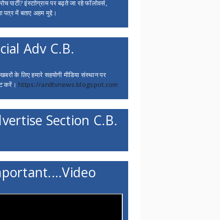
च पार्टी? इंस्टाोग्राम पर बढ़ते जा रहे फॉलोवर्स,
 पत्र में बताए अहम मुद्दे।
cial Adv C.B.
 खबरों के लिए हमारे सहयोगी मीडिया संस्थान पर
ट करें।
https://aniltvnews.blogspot.com
vertise Section C.B.
portant....Video