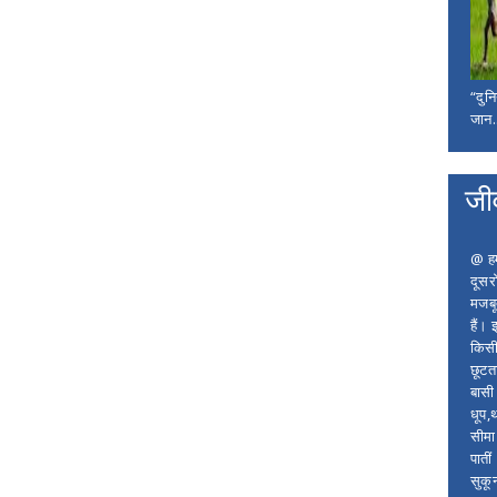
“दुन
जान..
जी
@ हम 
दूसर
मजबू
हैं।
किसी
छूटता
बासी 
धूप,
सीमा
पाती
सुकू