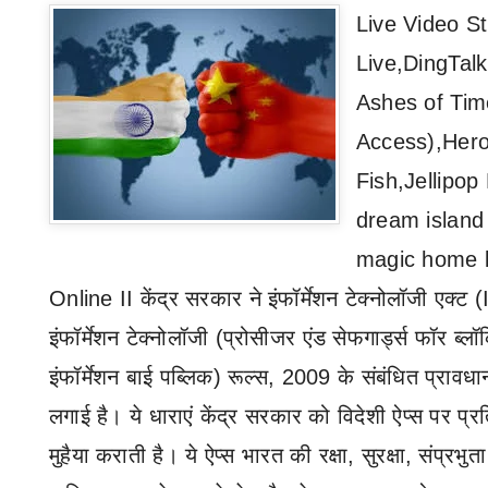
Live Video S
Live,DingTalk
Ashes of Tim
Access),Her
Fish,Jellipo
dream islan
d
magic home b
Online II
केंद्र सरकार ने इंफॉर्मेशन टेक्‍नोलॉजी एक्‍ट (
इंफॉर्मेशन टेक्‍नोलॉजी (प्रोसीजर एंड सेफगार्ड्स फॉर ब्
इंफॉर्मेशन बाई पब्लिक) रूल्‍स
,
2009 के संबंधित प्रावधान
लगाई है। ये धाराएं केंद्र सरकार को विदेशी ऐप्‍स पर प्र
मुहैया कराती है। ये ऐप्स भारत की रक्षा
,
​सुरक्षा
,
संप्रभु