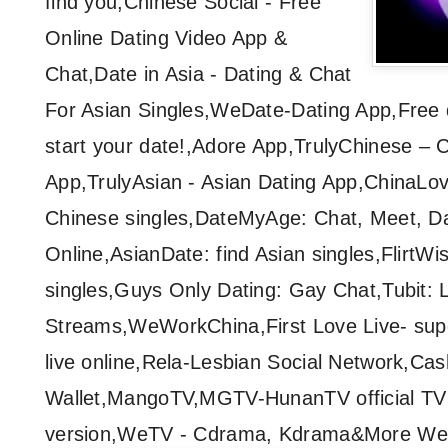
find you,Chinese Social - Free
Online Dating Video App &
Chat,Date in Asia - Dating & Chat
For Asian Singles,WeDate-Dating App,Free 
start your date!,Adore App,TrulyChinese – 
App,TrulyAsian - Asian Dating App,ChinaLov
Chinese singles,DateMyAge: Chat, Meet, Da
Online,AsianDate: find Asian singles,FlirtWis
singles
,Guys Only Dating: Gay Chat,Tubit: 
Streams,WeWorkChina,First Love Live- super
live online,Rela-Lesbian Social Network,Cas
Wallet,MangoTV,MGTV-HunanTV official T
version,WeTV - Cdrama, Kdrama&More
WeT