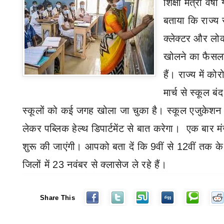
शिक्षा मंत्री वर्ष
बताया कि राज्य 
क्लेक्टर और लो
खोलने का फैसला
हैं। राज्य में क
मार्च से स्कूल बं
स्कूलों को कई जगह खोला जा चुका है। स्कूल एजुकेशन ड
लेकर पब्लिक हेल्थ डि
पा
र्टमेंट से बात करेगा
।
एक बार मं
शुरू की जाएंगी। आपको बता दें कि
9
वीं से
12
वीं तक के
जिलों में
23
नवंबर से क्लासेज ले रहे हैं।
Share This