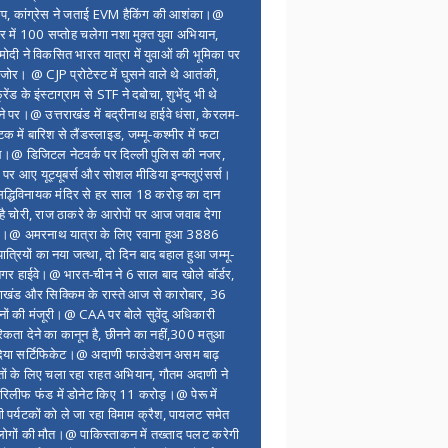
ंप, कांग्रेस ने जताई EVM हैकिंग की आशंका।@
र में 100 सप्ताेह चलेगा नशा मुक्त युवा अभियान,
ोदी ने विकसित भारत यात्रा में युवाओं की भूमिका पर
 जोर। @ CJP प्रोटेस्ट में घुसने वाले थे आतंकी,
्रेंड के इंस्टाग्राम से STF ने दबोचा, शुभेंदु भी थे
ने पर।@ उत्तराखंड में बद्रीनाथ हाईवे धंसा, केरलम-
टक में बारिश से लैंडस्लाइड, जम्मू-कश्मीर में फटा
।@ डिजिटल नेटवर्क पर दिल्ली पुलिस की नजर,
 पर आए यूट्यूबर्स और सोशल मीडिया इन्फ्लुएंसर्स।
द्धिविनायक मंदिर से हर साल 18 करोड़ का दान
 है चोरी, राज ठाकरे के आरोपों पर आज जवाब देगा
र।@ अमरनाथ यात्रा के लिए रवाना हुआ 3886
यात्रियों का नया जत्था, दो दिन बाद बहाल हुआ जम्मू-
नगर हाईवे।@ भारत-चीन ने 6 साल बाद खोले बॉर्डर,
राखंड और सिक्किम के रास्ते आज से कारोबार, 36
नों की मंजूरी।@ CAA पर बोले सुवेंदु अधिकारी
िकता देने का कानून है, छीनने का नहीं,300 मतुआ
िया सर्टिफिकेट।@ अदाणी फाउंडेशन असम बाढ़
ितों के लिए चला रहा राहत अभियान, गौतम अदाणी ने
िलीफ फंड में डोनेट किए 11 करोड़।@ पेरू में
शी पर्यटकों को ले जा रहा विमाम क्रैश, पायलट समेत
ोगों की मौत।@ पाकिस्ताकन में तख्ताद पलट करेगी