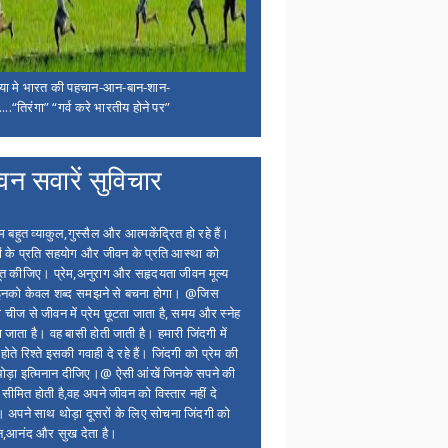
िया मे भारत की पहचान-आन-बान-शान-
...“तिरंगा” “गर्व करे भारतीय होने पर”
वन सवारें सुविचार
बहुत व्याकुल,गुस्सैल और आत्मकेंद्रित हो रहे हैं।
ों के प्रति सहयोग और जीवन के प्रति आस्था को
त कीजिए। प्रेम,अनुराग और सहृदयता जीवन मूल्य
 इनको केवल शब्द समझने से बचना होगा। @जिस
 चीज से जीवन में प्रेम छूटता जाता है, समय और स्नेह
 जाता है। वह बासी होती जाती है। हमारी जिंदगी में
होते रिश्ते इसकी गवाही दे रहे हैं। जिंदगी को प्रेम की
थोड़ा इत्मिनान दीजिए।@ ऐसी आंखें जिनके सपने की
 सीमित होती है,वह अपने जीवन को विस्तार नहीं दे
ं। अपने साथ थोड़ा दूसरों के लिए सोचना जिंदगी को
न,आनंद और सुख देता है।