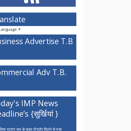
anslate
 Language
▼
siness Advertise T.B
mmercial Adv T.B.
day's IMP News
adline’s {सुर्खियां }
िया स्ट्रांग रूम के बाहर लैपटॉप मिलने से मचा