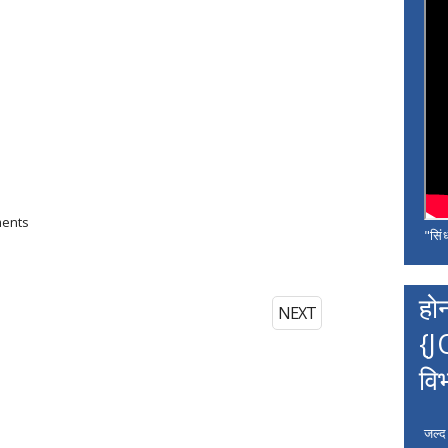
ments
"सिंध
हो
NEXT
{J
वि
जल्द