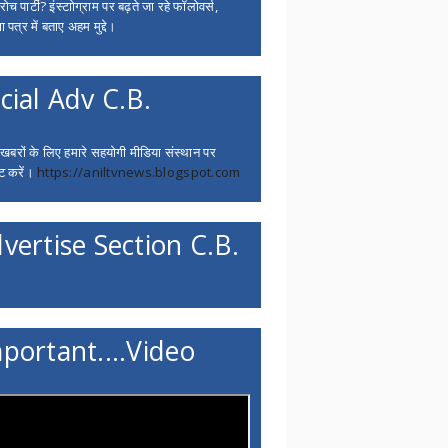
च पार्टी? इंस्टाोग्राम पर बढ़ते जा रहे फॉलोवर्स,
 पत्र में बताए अहम मुद्दे।
cial Adv C.B.
 खबरों के लिए हमारे सहयोगी मीडिया संस्थान पर
ट करें।
https://aniltvnews.blogspot.com
vertise Section C.B.
portant....Video