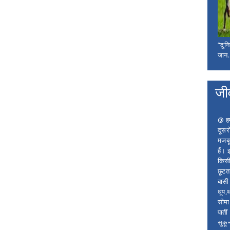
“दुन
जान..
जी
@ हम 
दूसर
मजबू
हैं।
किसी
छूटता
बासी 
धूप,
सीमा
पाती
सुकू