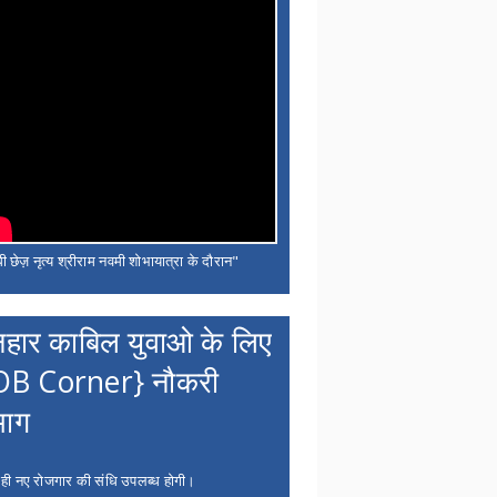
ी छेज़ नृत्य श्रीराम नवमी शोभायात्रा के दौरान"
नहार काबिल युवाओ के लिए
OB Corner} नौकरी
भाग
 ही नए रोजगार की संधि उपलब्ध होगी।