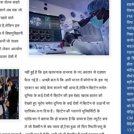
रिक वोल्ज कहते
हड़क
न हमने अब तक जो
देशभ
PM म
 पहले वाले
दिया
ा है
,
लेकिन इस
गर्लफ
ें विषाणुविज्ञानी
निशा
कर्ना
भी जो साक्ष्य
बादल
 लेकर अपर्याप्त
रडार
दातर देशों में
@ सि
होता
मंदी
नहीं हुई है कि इस खतरनाक वायरस के नए अवतार से दहशत
तीर्थ
फैल गई है। अच्छी बात ये कि अभी भारत में कोरोना के इस नए
श्री
प्रकार का कोई केस सामने नहीं आया है
,
लेकिन ब्रिटेन समेत
उत्त
सामा
दुनिया के कई देशों में ब्रिटेन की इस बेहद खराब हालत को
नागर
देखते हुए यूरोप समेत दुनिया के कई देशों ने ब्रिटेन से उड़ानों पर
को द
प्रतिबंध लगा दिया है।
ब्रिटेन की ग्लास्गो यूनिवर्सिटी के
पीड़
CM र
प्रोफ़ेसर ने बताया कि हो सकता है कि वायरस ऐसा म्यूटेंट बना
विदे
ले जो वैक्सीन से बच जाता हो
,
ऐसा हुआ तो फिर स्थिति फ़्लू के
13 ल