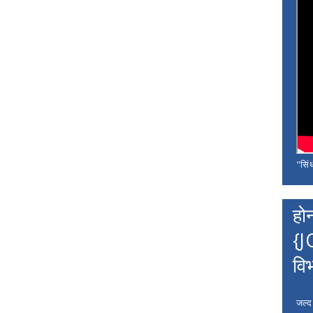
"सिंध
हो
{J
वि
जल्द