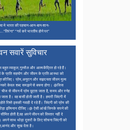
िया मे भारत की पहचान-आन-बान-शान-
...“तिरंगा” “गर्व करे भारतीय होने पर”
वन सवारें सुविचार
बहुत व्याकुल,गुस्सैल और आत्मकेंद्रित हो रहे हैं।
ों के प्रति सहयोग और जीवन के प्रति आस्था को
त कीजिए। प्रेम,अनुराग और सहृदयता जीवन मूल्य
 इनको केवल शब्द समझने से बचना होगा। @जिस
 चीज से जीवन में प्रेम छूटता जाता है, समय और स्नेह
 जाता है। वह बासी होती जाती है। हमारी जिंदगी में
होते रिश्ते इसकी गवाही दे रहे हैं। जिंदगी को प्रेम की
थोड़ा इत्मिनान दीजिए।@ ऐसी आंखें जिनके सपने की
 सीमित होती है,वह अपने जीवन को विस्तार नहीं दे
ं। अपने साथ थोड़ा दूसरों के लिए सोचना जिंदगी को
न,आनंद और सुख देता है।