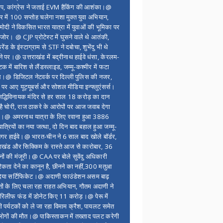
ंप, कांग्रेस ने जताई EVM हैकिंग की आशंका।@
र में 100 सप्ताेह चलेगा नशा मुक्त युवा अभियान,
ोदी ने विकसित भारत यात्रा में युवाओं की भूमिका पर
 जोर। @ CJP प्रोटेस्ट में घुसने वाले थे आतंकी,
्रेंड के इंस्टाग्राम से STF ने दबोचा, शुभेंदु भी थे
ने पर।@ उत्तराखंड में बद्रीनाथ हाईवे धंसा, केरलम-
टक में बारिश से लैंडस्लाइड, जम्मू-कश्मीर में फटा
।@ डिजिटल नेटवर्क पर दिल्ली पुलिस की नजर,
 पर आए यूट्यूबर्स और सोशल मीडिया इन्फ्लुएंसर्स।
द्धिविनायक मंदिर से हर साल 18 करोड़ का दान
 है चोरी, राज ठाकरे के आरोपों पर आज जवाब देगा
र।@ अमरनाथ यात्रा के लिए रवाना हुआ 3886
यात्रियों का नया जत्था, दो दिन बाद बहाल हुआ जम्मू-
नगर हाईवे।@ भारत-चीन ने 6 साल बाद खोले बॉर्डर,
राखंड और सिक्किम के रास्ते आज से कारोबार, 36
नों की मंजूरी।@ CAA पर बोले सुवेंदु अधिकारी
िकता देने का कानून है, छीनने का नहीं,300 मतुआ
िया सर्टिफिकेट।@ अदाणी फाउंडेशन असम बाढ़
ितों के लिए चला रहा राहत अभियान, गौतम अदाणी ने
िलीफ फंड में डोनेट किए 11 करोड़।@ पेरू में
शी पर्यटकों को ले जा रहा विमाम क्रैश, पायलट समेत
ोगों की मौत।@ पाकिस्ताकन में तख्ताद पलट करेगी