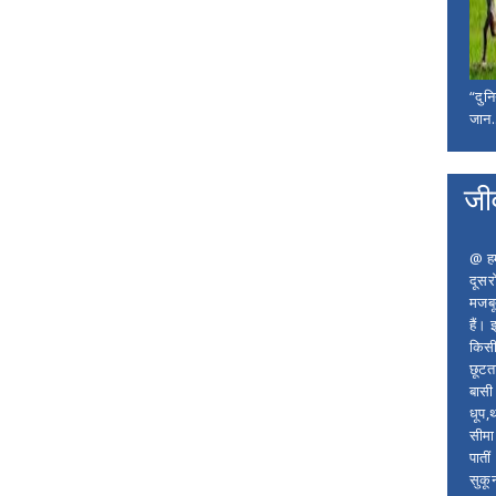
“दुन
जान..
जी
@ हम 
दूसर
मजबू
हैं।
किसी
छूटता
बासी 
धूप,
सीमा
पाती
सुकू