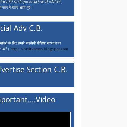
च पार्टी? इंस्टाोग्राम पर बढ़ते जा रहे फॉलोवर्स,
 पत्र में बताए अहम मुद्दे।
cial Adv C.B.
 खबरों के लिए हमारे सहयोगी मीडिया संस्थान पर
ट करें।
https://aniltvnews.blogspot.com
vertise Section C.B.
portant....Video