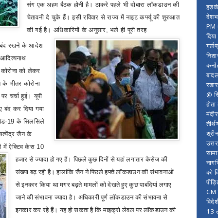
संग एक अहम बैठक होनी है। ठाकरे पहले भी दोबारा लॉकडाउन की
हड़क
देशभ
चेतावनी दे चुके हैं। इसी रविवार से राज्‍य में नाइट कर्फ्यू की शुरुआत
PM म
की गई है। अधिकारियों के अनुसार
,
भले ही पूरी तरह
दिया
गर्लफ
 बंद रखने के आदेश
निशा
ी आदित्‍यनाथ
कर्ना
 कोरोना को लेकर
बादल
ेश के भीतर कोरोना
रडार
@ सि
र चर्चा हुई। यूपी
होता
िए बंद कर दिया गया
मंदी
ोविड-19 के सिलसिले
तीर्थ
श्री
सत्‍येंद्र जैन के
उत्त
ली में ऐक्टिव केस 10
सामा
हजार से ज्‍यादा हो गए हैं। पिछले कुछ दिनों से यहां लगातार केसेज की
नागर
संख्‍या बढ़ रही है। हालांकि जैन ने पिछले हफ्ते लॉकडाउन की संभावनाओं
को द
पीड़
से इनकार किया था मगर बढ़ते मामलों को देखते हुए कुछ पाबंदियां लगाए
CM र
जाने की संभावना ज्‍यादा है।
अधिकारी पूर्ण लॉकडाउन की संभावना से
विदे
इनकार कर रहे हैं। यह हो सकता है कि माइक्रो लेवल पर लॉकडाउन की
13 ल