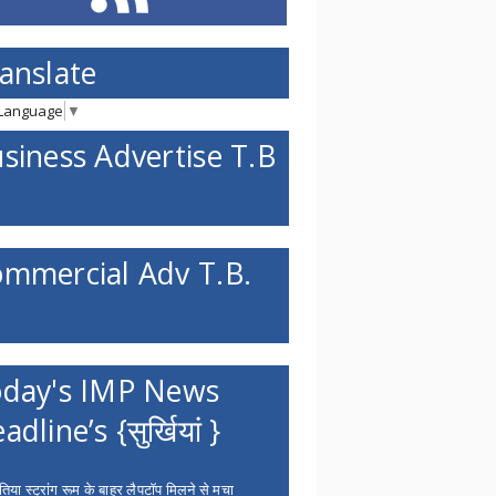
anslate
 Language
▼
siness Advertise T.B
mmercial Adv T.B.
day's IMP News
adline’s {सुर्खियां }
िया स्ट्रांग रूम के बाहर लैपटॉप मिलने से मचा