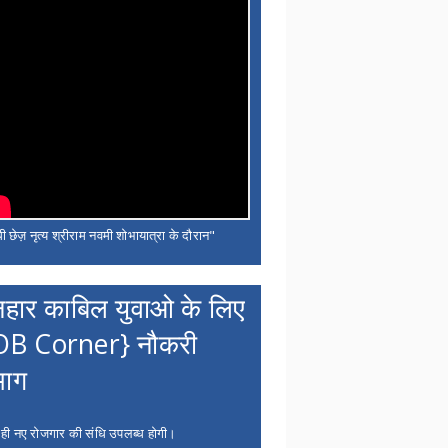
ी छेज़ नृत्य श्रीराम नवमी शोभायात्रा के दौरान"
नहार काबिल युवाओ के लिए
OB Corner} नौकरी
भाग
 ही नए रोजगार की संधि उपलब्ध होगी।