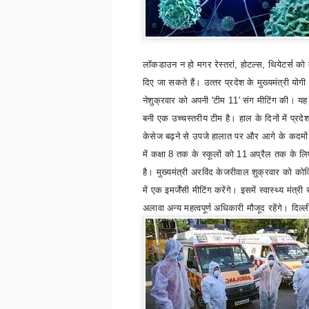
लॉकडाउन न हो मगर रेस्‍तरां
,
होटल्‍स
,
थियेटर्स को
दिए जा सकते हैं।
उत्‍तर प्रदेश के मुख्‍यमंत्री योग
ने
शुक्रवार को अपनी
'
टीम 11
'
संग मीटिंग की। यह
बनी एक उच्‍चस्‍तरीय टीम है। हाल के दिनों में प्रद
केसेज बढ़ने से उपजे हालात पर और आगे के कदमों प
में कक्षा 8 तक के स्‍कूलों को 11 अप्रैल तक के ल
है।
मुख्‍यमंत्री अरविंद केजरीवाल शुक्रवार को क
में एक इमर्जेंसी मीटिंग करेंगे। इसमें स्‍वास्‍थ्‍य मंत्री 
अलावा अन्‍य महत्‍वपूर्ण अधिकारी मौजूद रहेंगे। दिल्‍