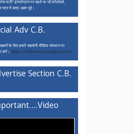
च पार्टी? इंस्टाोग्राम पर बढ़ते जा रहे फॉलोवर्स,
 पत्र में बताए अहम मुद्दे।
cial Adv C.B.
 खबरों के लिए हमारे सहयोगी मीडिया संस्थान पर
ट करें।
https://aniltvnews.blogspot.com
vertise Section C.B.
portant....Video