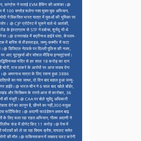
ंप, कांग्रेस ने जताई EVM हैकिंग की आशंका।@
र में 100 सप्ताेह चलेगा नशा मुक्त युवा अभियान,
ोदी ने विकसित भारत यात्रा में युवाओं की भूमिका पर
 जोर। @ CJP प्रोटेस्ट में घुसने वाले थे आतंकी,
्रेंड के इंस्टाग्राम से STF ने दबोचा, शुभेंदु भी थे
ने पर।@ उत्तराखंड में बद्रीनाथ हाईवे धंसा, केरलम-
टक में बारिश से लैंडस्लाइड, जम्मू-कश्मीर में फटा
।@ डिजिटल नेटवर्क पर दिल्ली पुलिस की नजर,
 पर आए यूट्यूबर्स और सोशल मीडिया इन्फ्लुएंसर्स।
द्धिविनायक मंदिर से हर साल 18 करोड़ का दान
 है चोरी, राज ठाकरे के आरोपों पर आज जवाब देगा
र।@ अमरनाथ यात्रा के लिए रवाना हुआ 3886
यात्रियों का नया जत्था, दो दिन बाद बहाल हुआ जम्मू-
नगर हाईवे।@ भारत-चीन ने 6 साल बाद खोले बॉर्डर,
राखंड और सिक्किम के रास्ते आज से कारोबार, 36
नों की मंजूरी।@ CAA पर बोले सुवेंदु अधिकारी
िकता देने का कानून है, छीनने का नहीं,300 मतुआ
िया सर्टिफिकेट।@ अदाणी फाउंडेशन असम बाढ़
ितों के लिए चला रहा राहत अभियान, गौतम अदाणी ने
िलीफ फंड में डोनेट किए 11 करोड़।@ पेरू में
शी पर्यटकों को ले जा रहा विमाम क्रैश, पायलट समेत
ोगों की मौत।@ पाकिस्ताकन में तख्ताद पलट करेगी