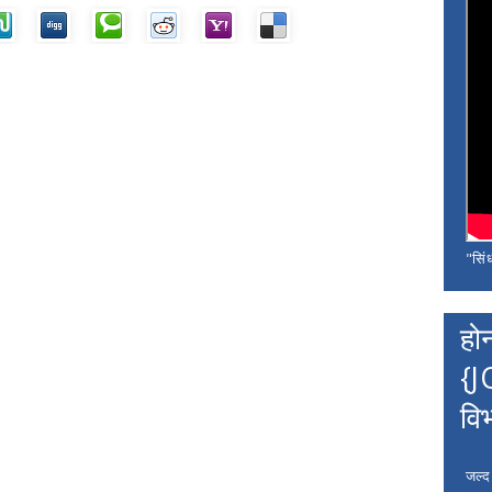
"सिंध
हो
{J
वि
जल्द