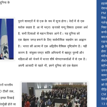
दुनिया के
हड़क
देशभ
PM म
दिया
पुराने शास्त्रों में से एक के रूप में सुना होगा। वेदों में से एक
गर्लफ
निशा
श्लोक कहता है: आ नो भद्राः क्रतवो यन्तु विश्वतः इसका अर्थ
कर्ना
है
,
सभी दिशाओं से महान विचार आने दें। यह दुनिया को
बादल
एक
बेहतर जगह बनाने के लिए सार्वभौमिक सहयोग का आह्वान
रडार
@ सि
है। भारत की आत्मा में एक अद्वितीय वैश्विक दृष्टिकोण है। यही
होता
कारण है: संयुक्त राष्ट्र शांति अभियानों में बहादुर पुरुषों और
मंदी
महिलाओं को भेजने में भारत शीर्ष योगदानकर्ताओं में से एक है।
तीर्थ
श्री
अपनी आजादी से पहले भी
,
हमने दुनिया को एक बेहतर
उत्त
सामा
नागर
को द
जारों भारतीय
पीड़
ID
टीकों तक
,
CM र
 इच्छा दिखाई
विदे
13 ल
र्मुखी होते जा