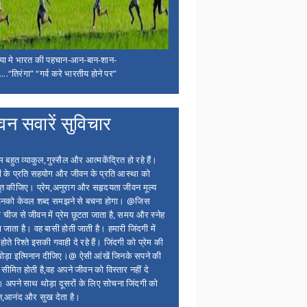
िया मे भारत की पहचान-आन-बान-शान-
...“तिरंगा” “गर्व करे भारतीय होने पर”
वन सवारें सुविचार
बहुत व्याकुल,गुस्सैल और आत्मकेंद्रित हो रहे हैं।
ों के प्रति सहयोग और जीवन के प्रति आस्था को
त कीजिए। प्रेम,अनुराग और सहृदयता जीवन मूल्य
 इनको केवल शब्द समझने से बचना होगा। @जिस
 चीज से जीवन में प्रेम छूटता जाता है, समय और स्नेह
 जाता है। वह बासी होती जाती है। हमारी जिंदगी में
होते रिश्ते इसकी गवाही दे रहे हैं। जिंदगी को प्रेम की
थोड़ा इत्मिनान दीजिए।@ ऐसी आंखें जिनके सपने की
 सीमित होती है,वह अपने जीवन को विस्तार नहीं दे
ं। अपने साथ थोड़ा दूसरों के लिए सोचना जिंदगी को
न,आनंद और सुख देता है।