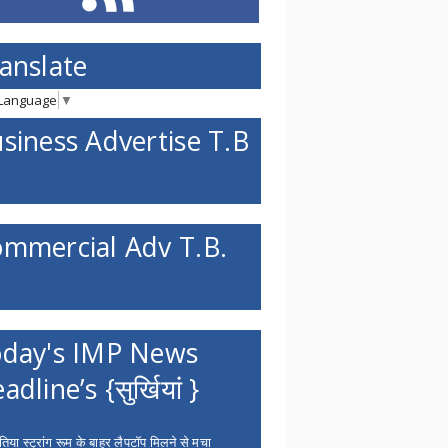
anslate
 Language
▼
siness Advertise T.B
mmercial Adv T.B.
day's IMP News
adline’s {सुर्खियां }
िया स्ट्रांग रूम के बाहर लैपटॉप मिलने से मचा