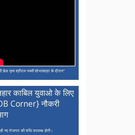
ी छेज़ नृत्य श्रीराम नवमी शोभायात्रा के दौरान"
नहार काबिल युवाओ के लिए
OB Corner} नौकरी
भाग
 ही नए रोजगार की संधि उपलब्ध होगी।