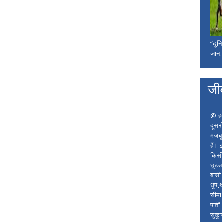
“दुन
जान..
जी
@ हम 
दूसर
मजबू
हैं।
किसी
छूटता
बासी 
धूप,
सीमा
पाती
सुकू