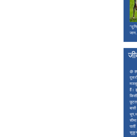
“दुन
जान..
जी
@ हम 
दूसर
मजबू
हैं।
किसी
छूटता
बासी 
धूप,
सीमा
पाती
सुकू