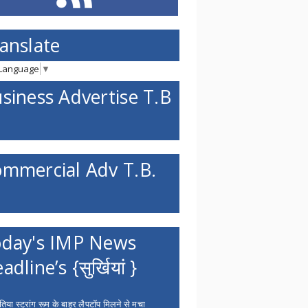
anslate
 Language
▼
siness Advertise T.B
mmercial Adv T.B.
day's IMP News
adline’s {सुर्खियां }
िया स्ट्रांग रूम के बाहर लैपटॉप मिलने से मचा