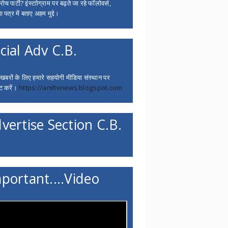
च पार्टी? इंस्टाोग्राम पर बढ़ते जा रहे फॉलोवर्स,
 पत्र में बताए अहम मुद्दे।
cial Adv C.B.
 खबरों के लिए हमारे सहयोगी मीडिया संस्थान पर
ट करें।
https://aniltvnews.blogspot.com
vertise Section C.B.
portant....Video