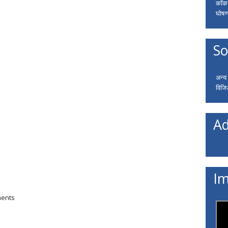
कॉकरो
घोषणा
So
अन्य
विजि
Ad
Im
ments