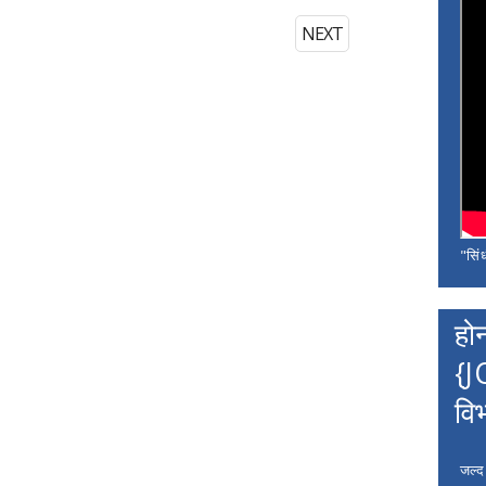
NEXT
"सिंध
हो
{J
वि
जल्द