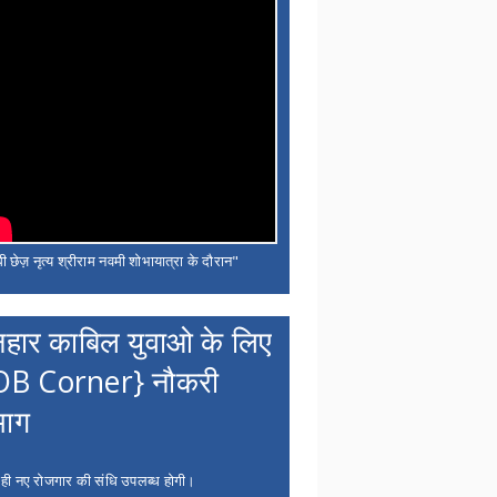
ी छेज़ नृत्य श्रीराम नवमी शोभायात्रा के दौरान"
नहार काबिल युवाओ के लिए
OB Corner} नौकरी
भाग
 ही नए रोजगार की संधि उपलब्ध होगी।