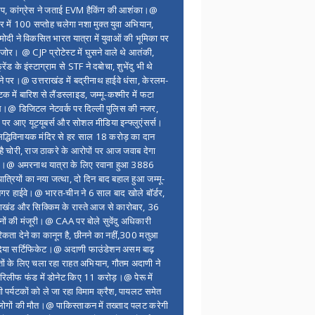
ंप, कांग्रेस ने जताई EVM हैकिंग की आशंका।@
र में 100 सप्ताेह चलेगा नशा मुक्त युवा अभियान,
ोदी ने विकसित भारत यात्रा में युवाओं की भूमिका पर
 जोर। @ CJP प्रोटेस्ट में घुसने वाले थे आतंकी,
्रेंड के इंस्टाग्राम से STF ने दबोचा, शुभेंदु भी थे
ने पर।@ उत्तराखंड में बद्रीनाथ हाईवे धंसा, केरलम-
टक में बारिश से लैंडस्लाइड, जम्मू-कश्मीर में फटा
।@ डिजिटल नेटवर्क पर दिल्ली पुलिस की नजर,
 पर आए यूट्यूबर्स और सोशल मीडिया इन्फ्लुएंसर्स।
द्धिविनायक मंदिर से हर साल 18 करोड़ का दान
 है चोरी, राज ठाकरे के आरोपों पर आज जवाब देगा
र।@ अमरनाथ यात्रा के लिए रवाना हुआ 3886
यात्रियों का नया जत्था, दो दिन बाद बहाल हुआ जम्मू-
नगर हाईवे।@ भारत-चीन ने 6 साल बाद खोले बॉर्डर,
राखंड और सिक्किम के रास्ते आज से कारोबार, 36
नों की मंजूरी।@ CAA पर बोले सुवेंदु अधिकारी
िकता देने का कानून है, छीनने का नहीं,300 मतुआ
िया सर्टिफिकेट।@ अदाणी फाउंडेशन असम बाढ़
ितों के लिए चला रहा राहत अभियान, गौतम अदाणी ने
िलीफ फंड में डोनेट किए 11 करोड़।@ पेरू में
शी पर्यटकों को ले जा रहा विमाम क्रैश, पायलट समेत
ोगों की मौत।@ पाकिस्ताकन में तख्ताद पलट करेगी