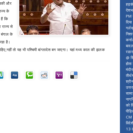
्यिकी और
हड़क
देशभ
ाज्य के
PM म
हैं कि
दिया
 राज्य से
गर्लफ
निशा
 बंगाल के
कर्ना
रहा है।
बादल
ाहिए,नहीं तो यह भी पश्चिमी बांग्लादेश बन जाएगा। यहां मध्य काल की झलक
रडार
@ सि
होता
मंदी
तीर्थ
श्री
उत्त
सामा
नागर
को द
पीड़
CM र
विदे
13 ल