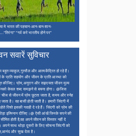
िया मे भारत की पहचान-आन-बान-शान-
...“तिरंगा” “गर्व करे भारतीय होने पर”
वन सवारें सुविचार
बहुत व्याकुल,गुस्सैल और आत्मकेंद्रित हो रहे हैं।
ों के प्रति सहयोग और जीवन के प्रति आस्था को
त कीजिए। प्रेम,अनुराग और सहृदयता जीवन मूल्य
 इनको केवल शब्द समझने से बचना होगा। @जिस
 चीज से जीवन में प्रेम छूटता जाता है, समय और स्नेह
 जाता है। वह बासी होती जाती है। हमारी जिंदगी में
होते रिश्ते इसकी गवाही दे रहे हैं। जिंदगी को प्रेम की
थोड़ा इत्मिनान दीजिए।@ ऐसी आंखें जिनके सपने की
 सीमित होती है,वह अपने जीवन को विस्तार नहीं दे
ं। अपने साथ थोड़ा दूसरों के लिए सोचना जिंदगी को
न,आनंद और सुख देता है।