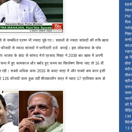
हड़क
देशभ
PM म
दिया
गर्लफ
निशा
कर्ना
 से सम्बंधित प्रश्न भी ज्यादा पूछे गए। सवालों से ज्यादा सांसदों की रुचि बहस
बादल
4
फीसदी से ज्यादा सांसदों ने भागीदारी दर्ज कराई। इस लोकसभा के पांच
रडार
और भाजपा के बांदा से सांसद भैरो प्रसाद मिश्र ने
2038
बार बहस में अपनी
@ सि
होता
भा में हुए कामकाज और बर्बाद हुए समय का विश्लेषण किया जाए तो
16
वीं
मंदी
शत रही। सबसे अधिक काम
2016
के बजट सत्र में और सबसे कम काम इसी
तीर्थ
ां
126
फीसदी काम हुआ वहीं शीतकालीन सत्र में महज
17
प्रतिशत काम हो
श्री
उत्त
सामा
नागर
को द
पीड़
CM र
विदे
13 ल