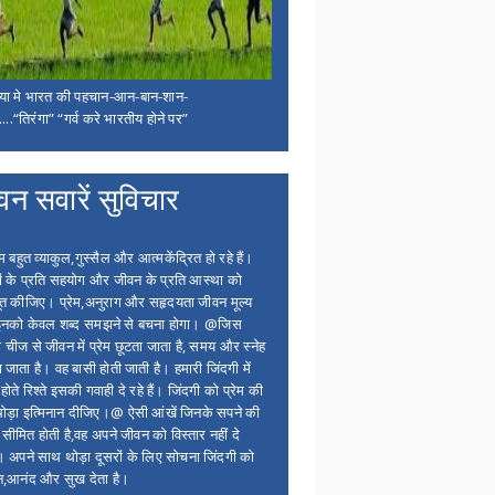
िया मे भारत की पहचान-आन-बान-शान-
...“तिरंगा” “गर्व करे भारतीय होने पर”
वन सवारें सुविचार
बहुत व्याकुल,गुस्सैल और आत्मकेंद्रित हो रहे हैं।
ों के प्रति सहयोग और जीवन के प्रति आस्था को
त कीजिए। प्रेम,अनुराग और सहृदयता जीवन मूल्य
 इनको केवल शब्द समझने से बचना होगा। @जिस
 चीज से जीवन में प्रेम छूटता जाता है, समय और स्नेह
 जाता है। वह बासी होती जाती है। हमारी जिंदगी में
होते रिश्ते इसकी गवाही दे रहे हैं। जिंदगी को प्रेम की
थोड़ा इत्मिनान दीजिए।@ ऐसी आंखें जिनके सपने की
 सीमित होती है,वह अपने जीवन को विस्तार नहीं दे
ं। अपने साथ थोड़ा दूसरों के लिए सोचना जिंदगी को
न,आनंद और सुख देता है।