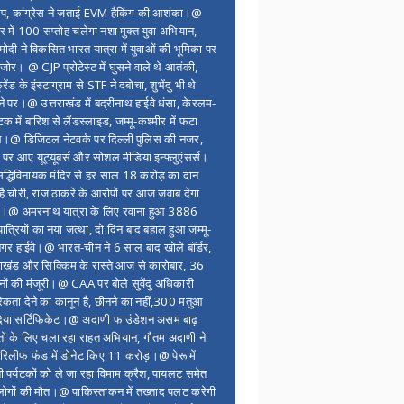
ंप, कांग्रेस ने जताई EVM हैकिंग की आशंका।@
र में 100 सप्ताेह चलेगा नशा मुक्त युवा अभियान,
ोदी ने विकसित भारत यात्रा में युवाओं की भूमिका पर
 जोर। @ CJP प्रोटेस्ट में घुसने वाले थे आतंकी,
्रेंड के इंस्टाग्राम से STF ने दबोचा, शुभेंदु भी थे
ने पर।@ उत्तराखंड में बद्रीनाथ हाईवे धंसा, केरलम-
टक में बारिश से लैंडस्लाइड, जम्मू-कश्मीर में फटा
।@ डिजिटल नेटवर्क पर दिल्ली पुलिस की नजर,
 पर आए यूट्यूबर्स और सोशल मीडिया इन्फ्लुएंसर्स।
द्धिविनायक मंदिर से हर साल 18 करोड़ का दान
 है चोरी, राज ठाकरे के आरोपों पर आज जवाब देगा
र।@ अमरनाथ यात्रा के लिए रवाना हुआ 3886
यात्रियों का नया जत्था, दो दिन बाद बहाल हुआ जम्मू-
नगर हाईवे।@ भारत-चीन ने 6 साल बाद खोले बॉर्डर,
राखंड और सिक्किम के रास्ते आज से कारोबार, 36
नों की मंजूरी।@ CAA पर बोले सुवेंदु अधिकारी
िकता देने का कानून है, छीनने का नहीं,300 मतुआ
िया सर्टिफिकेट।@ अदाणी फाउंडेशन असम बाढ़
ितों के लिए चला रहा राहत अभियान, गौतम अदाणी ने
िलीफ फंड में डोनेट किए 11 करोड़।@ पेरू में
शी पर्यटकों को ले जा रहा विमाम क्रैश, पायलट समेत
ोगों की मौत।@ पाकिस्ताकन में तख्ताद पलट करेगी