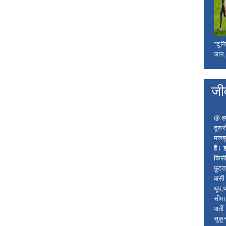
“दुन
जान..
जी
@ हम 
दूसर
मजबू
हैं।
किसी
छूटता
बासी 
धूप,
सीमा
पाती
सुकू