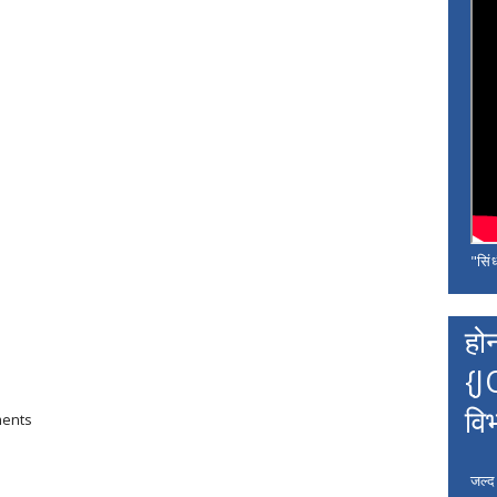
"सिंध
हो
{J
वि
ments
जल्द