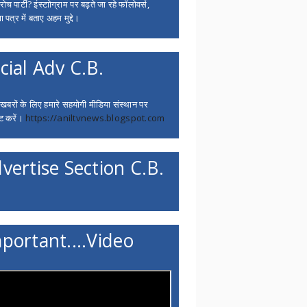
च पार्टी? इंस्टाोग्राम पर बढ़ते जा रहे फॉलोवर्स,
 पत्र में बताए अहम मुद्दे।
cial Adv C.B.
 खबरों के लिए हमारे सहयोगी मीडिया संस्थान पर
ट करें।
https://aniltvnews.blogspot.com
vertise Section C.B.
portant....Video