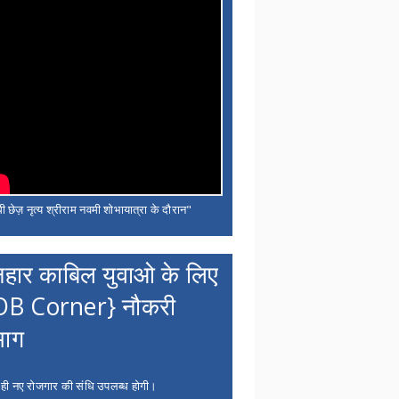
ी छेज़ नृत्य श्रीराम नवमी शोभायात्रा के दौरान"
नहार काबिल युवाओ के लिए
OB Corner} नौकरी
भाग
 ही नए रोजगार की संधि उपलब्ध होगी।