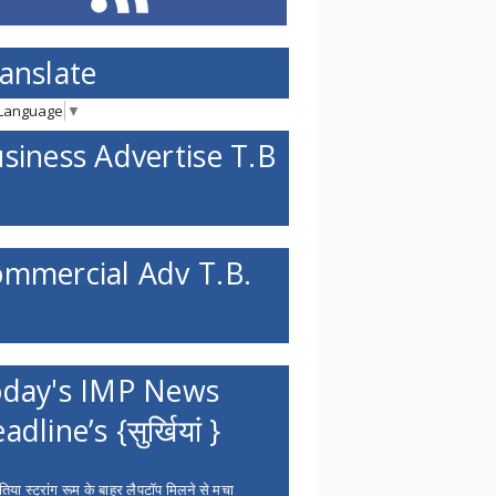
anslate
 Language
▼
siness Advertise T.B
mmercial Adv T.B.
day's IMP News
adline’s {सुर्खियां }
िया स्ट्रांग रूम के बाहर लैपटॉप मिलने से मचा