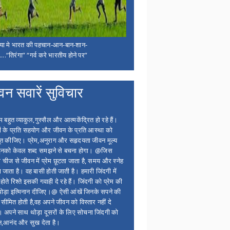
िया मे भारत की पहचान-आन-बान-शान-
...“तिरंगा” “गर्व करे भारतीय होने पर”
वन सवारें सुविचार
बहुत व्याकुल,गुस्सैल और आत्मकेंद्रित हो रहे हैं।
ों के प्रति सहयोग और जीवन के प्रति आस्था को
त कीजिए। प्रेम,अनुराग और सहृदयता जीवन मूल्य
 इनको केवल शब्द समझने से बचना होगा। @जिस
 चीज से जीवन में प्रेम छूटता जाता है, समय और स्नेह
 जाता है। वह बासी होती जाती है। हमारी जिंदगी में
होते रिश्ते इसकी गवाही दे रहे हैं। जिंदगी को प्रेम की
थोड़ा इत्मिनान दीजिए।@ ऐसी आंखें जिनके सपने की
 सीमित होती है,वह अपने जीवन को विस्तार नहीं दे
ं। अपने साथ थोड़ा दूसरों के लिए सोचना जिंदगी को
न,आनंद और सुख देता है।