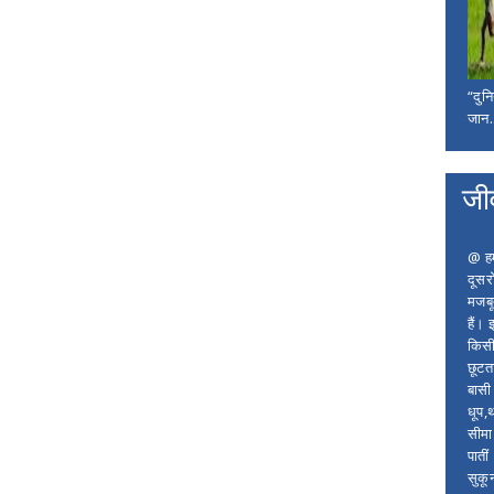
“दुन
जान..
जी
@ हम 
दूसर
मजबू
हैं।
किसी
छूटता
बासी 
धूप,
सीमा
पाती
सुकू