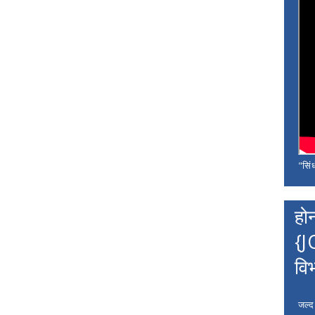
"सिंध
हो
{J
वि
जल्द