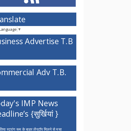
anslate
 Language
▼
siness Advertise T.B
mmercial Adv T.B.
day's IMP News
adline’s {सुर्खियां }
िया स्ट्रांग रूम के बाहर लैपटॉप मिलने से मचा