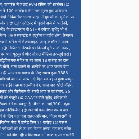
ंप, कांग्रेस ने जताई EVM हैकिंग की आशंका।@
र में 100 सप्ताेह चलेगा नशा मुक्त युवा अभियान,
ोदी ने विकसित भारत यात्रा में युवाओं की भूमिका पर
 जोर। @ CJP प्रोटेस्ट में घुसने वाले थे आतंकी,
्रेंड के इंस्टाग्राम से STF ने दबोचा, शुभेंदु भी थे
ने पर।@ उत्तराखंड में बद्रीनाथ हाईवे धंसा, केरलम-
टक में बारिश से लैंडस्लाइड, जम्मू-कश्मीर में फटा
।@ डिजिटल नेटवर्क पर दिल्ली पुलिस की नजर,
 पर आए यूट्यूबर्स और सोशल मीडिया इन्फ्लुएंसर्स।
द्धिविनायक मंदिर से हर साल 18 करोड़ का दान
 है चोरी, राज ठाकरे के आरोपों पर आज जवाब देगा
र।@ अमरनाथ यात्रा के लिए रवाना हुआ 3886
यात्रियों का नया जत्था, दो दिन बाद बहाल हुआ जम्मू-
नगर हाईवे।@ भारत-चीन ने 6 साल बाद खोले बॉर्डर,
राखंड और सिक्किम के रास्ते आज से कारोबार, 36
नों की मंजूरी।@ CAA पर बोले सुवेंदु अधिकारी
िकता देने का कानून है, छीनने का नहीं,300 मतुआ
िया सर्टिफिकेट।@ अदाणी फाउंडेशन असम बाढ़
ितों के लिए चला रहा राहत अभियान, गौतम अदाणी ने
िलीफ फंड में डोनेट किए 11 करोड़।@ पेरू में
शी पर्यटकों को ले जा रहा विमाम क्रैश, पायलट समेत
ोगों की मौत।@ पाकिस्ताकन में तख्ताद पलट करेगी