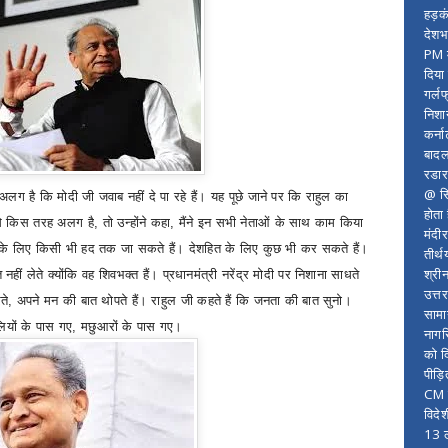
हड़क
देशभ
PM म
दिया
गर्लफ
निशा
कर्ना
बादल
रडार
@ सि
ग है कि मोदी जी जवाब नहीं दे पा रहे हैं। यह पूछे जाने पर कि राहुल का
होता
 से किस तरह अलग है
,
तो उन्होंने कहा
,
मैंने इन सभी नेताओं के साथ काम किया
मंदी
ब के लिए किसी भी हद तक जा सकते हैं। देशहित के लिए कुछ भी कर सकते हैं।
तीर्थ
श्री
नहीं लेते क्योंकि वह शिवभक्त हैं।
प्रधानमंत्री नरेंद्र मोदी पर निशाना साधते
उत्त
ते
,
अपने मन की बात थोपते हैं। राहुल जी कहते हैं कि जनता की बात सुनो।
सामा
ियों के पास गए
,
मछुआरों के पास गए।
नागर
को द
पीड़
CM र
विदे
13 ल