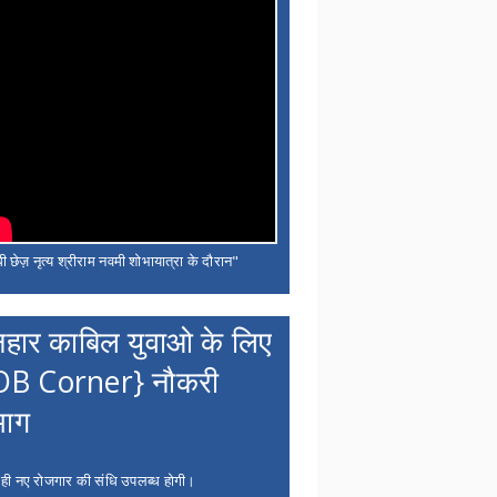
ी छेज़ नृत्य श्रीराम नवमी शोभायात्रा के दौरान"
नहार काबिल युवाओ के लिए
OB Corner} नौकरी
भाग
 ही नए रोजगार की संधि उपलब्ध होगी।