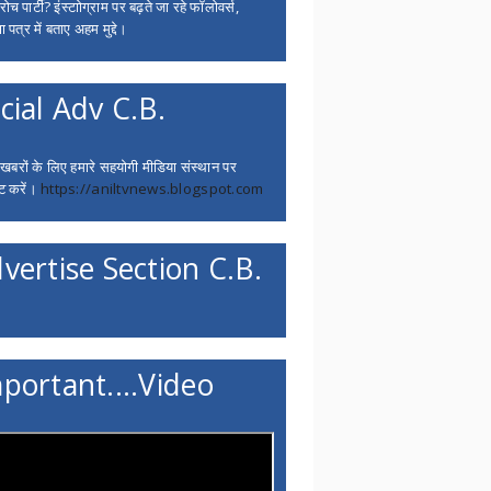
च पार्टी? इंस्टाोग्राम पर बढ़ते जा रहे फॉलोवर्स,
 पत्र में बताए अहम मुद्दे।
cial Adv C.B.
 खबरों के लिए हमारे सहयोगी मीडिया संस्थान पर
ट करें।
https://aniltvnews.blogspot.com
vertise Section C.B.
portant....Video