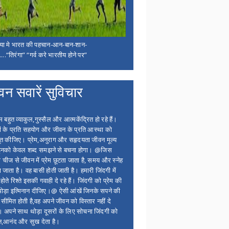
िया मे भारत की पहचान-आन-बान-शान-
...“तिरंगा” “गर्व करे भारतीय होने पर”
वन सवारें सुविचार
बहुत व्याकुल,गुस्सैल और आत्मकेंद्रित हो रहे हैं।
ों के प्रति सहयोग और जीवन के प्रति आस्था को
त कीजिए। प्रेम,अनुराग और सहृदयता जीवन मूल्य
 इनको केवल शब्द समझने से बचना होगा। @जिस
 चीज से जीवन में प्रेम छूटता जाता है, समय और स्नेह
 जाता है। वह बासी होती जाती है। हमारी जिंदगी में
होते रिश्ते इसकी गवाही दे रहे हैं। जिंदगी को प्रेम की
थोड़ा इत्मिनान दीजिए।@ ऐसी आंखें जिनके सपने की
 सीमित होती है,वह अपने जीवन को विस्तार नहीं दे
ं। अपने साथ थोड़ा दूसरों के लिए सोचना जिंदगी को
न,आनंद और सुख देता है।