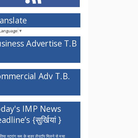
anslate
 Language
▼
siness Advertise T.B
mmercial Adv T.B.
day's IMP News
adline’s {सुर्खियां }
िया स्ट्रांग रूम के बाहर लैपटॉप मिलने से मचा