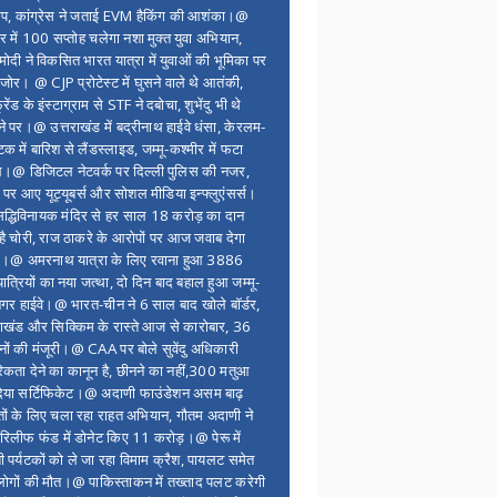
ंप, कांग्रेस ने जताई EVM हैकिंग की आशंका।@
र में 100 सप्ताेह चलेगा नशा मुक्त युवा अभियान,
ोदी ने विकसित भारत यात्रा में युवाओं की भूमिका पर
 जोर। @ CJP प्रोटेस्ट में घुसने वाले थे आतंकी,
्रेंड के इंस्टाग्राम से STF ने दबोचा, शुभेंदु भी थे
ने पर।@ उत्तराखंड में बद्रीनाथ हाईवे धंसा, केरलम-
टक में बारिश से लैंडस्लाइड, जम्मू-कश्मीर में फटा
।@ डिजिटल नेटवर्क पर दिल्ली पुलिस की नजर,
 पर आए यूट्यूबर्स और सोशल मीडिया इन्फ्लुएंसर्स।
द्धिविनायक मंदिर से हर साल 18 करोड़ का दान
 है चोरी, राज ठाकरे के आरोपों पर आज जवाब देगा
र।@ अमरनाथ यात्रा के लिए रवाना हुआ 3886
यात्रियों का नया जत्था, दो दिन बाद बहाल हुआ जम्मू-
नगर हाईवे।@ भारत-चीन ने 6 साल बाद खोले बॉर्डर,
राखंड और सिक्किम के रास्ते आज से कारोबार, 36
नों की मंजूरी।@ CAA पर बोले सुवेंदु अधिकारी
िकता देने का कानून है, छीनने का नहीं,300 मतुआ
िया सर्टिफिकेट।@ अदाणी फाउंडेशन असम बाढ़
ितों के लिए चला रहा राहत अभियान, गौतम अदाणी ने
िलीफ फंड में डोनेट किए 11 करोड़।@ पेरू में
शी पर्यटकों को ले जा रहा विमाम क्रैश, पायलट समेत
ोगों की मौत।@ पाकिस्ताकन में तख्ताद पलट करेगी