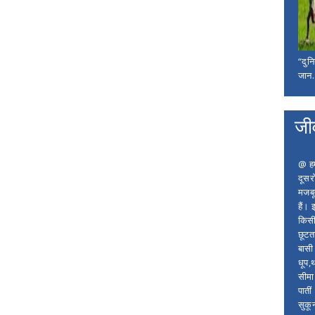
“दुन
जान..
जी
@ हम 
दूसर
मजबू
हैं।
किसी
छूटता
बासी 
धूप,
सीमा
पाती
सुकू