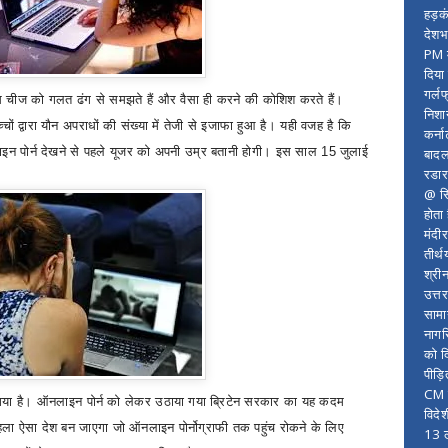
हड़क
देशभ
PM म
दिया
गर्लफ
चीज को गलत ढंग से समझते हैं और वैसा ही करने की कोशिश करते हैं।
निशा
 द्वारा यौन अपराधों की संख्या में तेजी से इजाफा हुआ है। यही वजह है कि
कर्ना
इन पोर्न देखने से पहले यूजर को अपनी उम्र बतानी होगी। इस साल 15 जुलाई
बादल
रडार
।
@ सि
होता
मंदी
तीर्थ
श्री
उत्त
सामा
नागर
को द
पीड़
CM र
गया है।
ऑनलाइन पोर्न को लेकर उठाया गया ब्रिटेन सरकार का यह कदम
विदे
ा पहला ऐसा देश बन जाएगा जो ऑनलाइन पोर्नोग्राफी तक पहुंच रोकने के लिए
13 ल