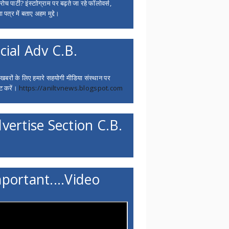
च पार्टी? इंस्टाोग्राम पर बढ़ते जा रहे फॉलोवर्स,
 पत्र में बताए अहम मुद्दे।
cial Adv C.B.
 खबरों के लिए हमारे सहयोगी मीडिया संस्थान पर
ट करें।
https://aniltvnews.blogspot.com
vertise Section C.B.
portant....Video