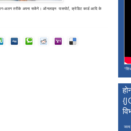
अलग-अलग तरीके अपना सकेंगे। ऑनलाइन पासपोर्ट
,
क्रेडिट कार्ड आदि के
"सिंध
हो
{J
वि
जल्द