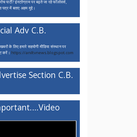
च पार्टी? इंस्टाोग्राम पर बढ़ते जा रहे फॉलोवर्स,
 पत्र में बताए अहम मुद्दे।
cial Adv C.B.
 खबरों के लिए हमारे सहयोगी मीडिया संस्थान पर
ट करें।
https://aniltvnews.blogspot.com
vertise Section C.B.
portant....Video