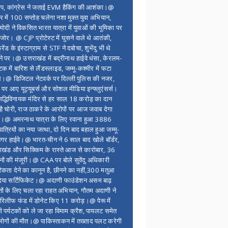
ंप, कांग्रेस ने जताई EVM हैकिंग की आशंका।@
र में 100 सप्ताेह चलेगा नशा मुक्त युवा अभियान,
ोदी ने विकसित भारत यात्रा में युवाओं की भूमिका पर
 जोर। @ CJP प्रोटेस्ट में घुसने वाले थे आतंकी,
्रेंड के इंस्टाग्राम से STF ने दबोचा, शुभेंदु भी थे
ने पर।@ उत्तराखंड में बद्रीनाथ हाईवे धंसा, केरलम-
टक में बारिश से लैंडस्लाइड, जम्मू-कश्मीर में फटा
।@ डिजिटल नेटवर्क पर दिल्ली पुलिस की नजर,
 पर आए यूट्यूबर्स और सोशल मीडिया इन्फ्लुएंसर्स।
द्धिविनायक मंदिर से हर साल 18 करोड़ का दान
 है चोरी, राज ठाकरे के आरोपों पर आज जवाब देगा
र।@ अमरनाथ यात्रा के लिए रवाना हुआ 3886
यात्रियों का नया जत्था, दो दिन बाद बहाल हुआ जम्मू-
नगर हाईवे।@ भारत-चीन ने 6 साल बाद खोले बॉर्डर,
राखंड और सिक्किम के रास्ते आज से कारोबार, 36
नों की मंजूरी।@ CAA पर बोले सुवेंदु अधिकारी
िकता देने का कानून है, छीनने का नहीं,300 मतुआ
िया सर्टिफिकेट।@ अदाणी फाउंडेशन असम बाढ़
ितों के लिए चला रहा राहत अभियान, गौतम अदाणी ने
िलीफ फंड में डोनेट किए 11 करोड़।@ पेरू में
शी पर्यटकों को ले जा रहा विमाम क्रैश, पायलट समेत
ोगों की मौत।@ पाकिस्ताकन में तख्ताद पलट करेगी