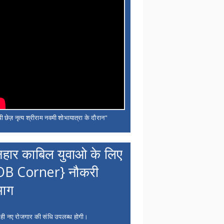
ी छेज़ नृत्य श्रीराम नवमी शोभायात्रा के दौरान"
नहार काबिल युवाओ के लिए
OB Corner} नौकरी
भाग
 ही नए रोजगार की संधि उपलब्ध होगी।