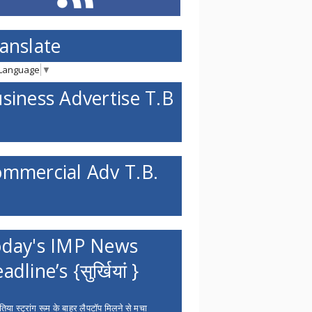
anslate
 Language
▼
siness Advertise T.B
mmercial Adv T.B.
day's IMP News
adline’s {सुर्खियां }
िया स्ट्रांग रूम के बाहर लैपटॉप मिलने से मचा