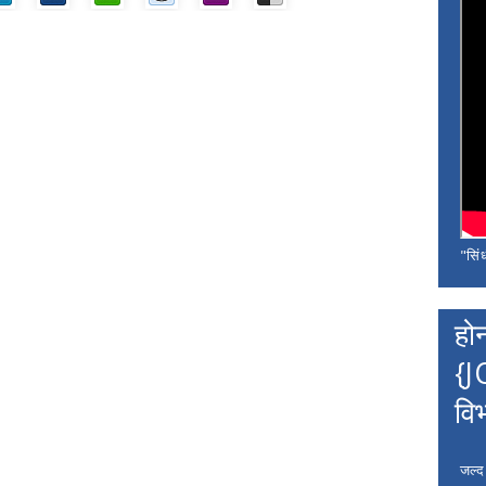
"सिंध
हो
{J
वि
जल्द