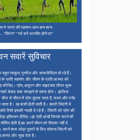
िया मे भारत की पहचान-आन-बान-शान-
...“तिरंगा” “गर्व करे भारतीय होने पर”
वन सवारें सुविचार
बहुत व्याकुल,गुस्सैल और आत्मकेंद्रित हो रहे हैं।
ों के प्रति सहयोग और जीवन के प्रति आस्था को
त कीजिए। प्रेम,अनुराग और सहृदयता जीवन मूल्य
 इनको केवल शब्द समझने से बचना होगा। @जिस
 चीज से जीवन में प्रेम छूटता जाता है, समय और स्नेह
 जाता है। वह बासी होती जाती है। हमारी जिंदगी में
होते रिश्ते इसकी गवाही दे रहे हैं। जिंदगी को प्रेम की
थोड़ा इत्मिनान दीजिए।@ ऐसी आंखें जिनके सपने की
 सीमित होती है,वह अपने जीवन को विस्तार नहीं दे
ं। अपने साथ थोड़ा दूसरों के लिए सोचना जिंदगी को
न,आनंद और सुख देता है।