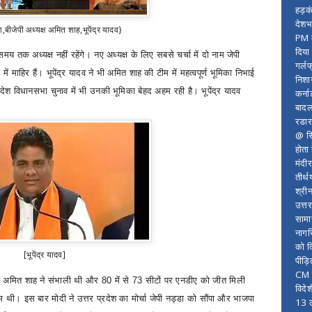
हड़क
देशभ
ा,बीजेपी अध्यक्ष अमित शाह,भूपेंद्र यादव}
PM म
दिया
समय तक अध्यक्ष नहीं रहेंगे।
नए अध्यक्ष के लिए सबसे चर्चा में दो नाम जेपी
गर्लफ
में माहिर हैं। भूपेंद्र यादव ने भी अमित शाह की टीम में महत्वपूर्ण भूमिका निभाई
निशा
्रदेश विधानसभा चुनाव में भी उनकी भूमिका बेहद अहम रही है। भूपेंद्र यादव
कर्ना
बादल
रडार
@ सि
होता
मंदी
तीर्थ
श्री
उत्त
सामा
नागर
को द
[भूपेंद्र यादव]
पीड़
CM र
ारी अमित शाह ने संभाली थी और
80
में से
73
सीटों पर एनडीए को जीत मिली
विदे
थी। इस बार मोदी ने उत्तर प्रदेश का मोर्चा जेपी नड्डा को सौंपा और भाजपा
13 ल