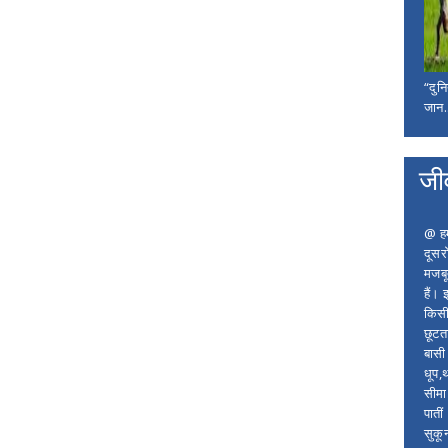
“दुन
जान..
जी
@ हम 
दूसर
मजबू
हैं।
किसी
छूटता
बासी 
धूप,
सीमा
पाती
सुकू