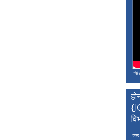
"सिंध
हो
{J
वि
जल्द