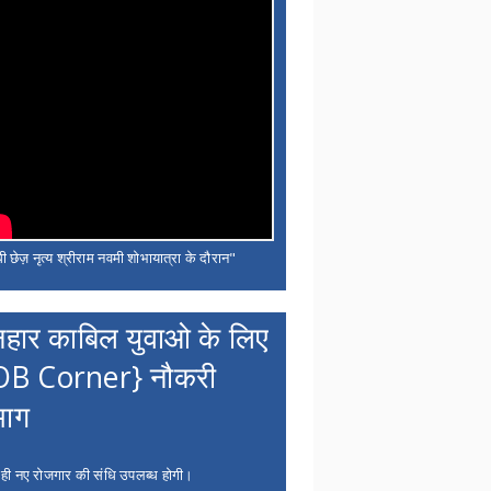
ी छेज़ नृत्य श्रीराम नवमी शोभायात्रा के दौरान"
नहार काबिल युवाओ के लिए
OB Corner} नौकरी
भाग
 ही नए रोजगार की संधि उपलब्ध होगी।