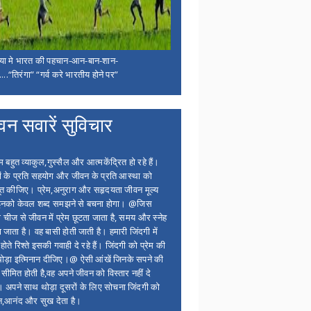
िया मे भारत की पहचान-आन-बान-शान-
...“तिरंगा” “गर्व करे भारतीय होने पर”
वन सवारें सुविचार
बहुत व्याकुल,गुस्सैल और आत्मकेंद्रित हो रहे हैं।
ों के प्रति सहयोग और जीवन के प्रति आस्था को
त कीजिए। प्रेम,अनुराग और सहृदयता जीवन मूल्य
 इनको केवल शब्द समझने से बचना होगा। @जिस
 चीज से जीवन में प्रेम छूटता जाता है, समय और स्नेह
 जाता है। वह बासी होती जाती है। हमारी जिंदगी में
होते रिश्ते इसकी गवाही दे रहे हैं। जिंदगी को प्रेम की
थोड़ा इत्मिनान दीजिए।@ ऐसी आंखें जिनके सपने की
 सीमित होती है,वह अपने जीवन को विस्तार नहीं दे
ं। अपने साथ थोड़ा दूसरों के लिए सोचना जिंदगी को
न,आनंद और सुख देता है।