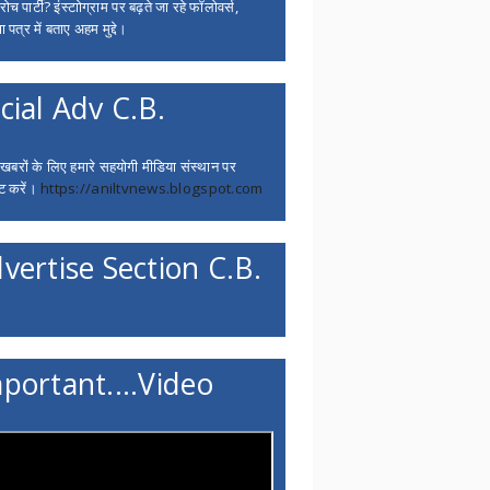
च पार्टी? इंस्टाोग्राम पर बढ़ते जा रहे फॉलोवर्स,
 पत्र में बताए अहम मुद्दे।
cial Adv C.B.
 खबरों के लिए हमारे सहयोगी मीडिया संस्थान पर
ट करें।
https://aniltvnews.blogspot.com
vertise Section C.B.
portant....Video