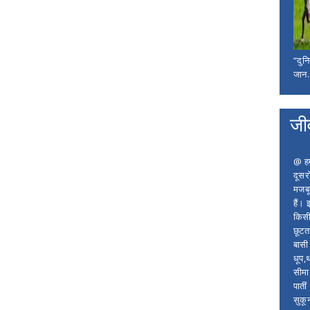
“दुन
जान..
जी
@ हम 
दूसर
मजबू
हैं।
किसी
छूटता
बासी 
धूप,
सीमा
पाती
सुकू