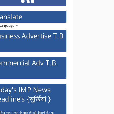
anslate
 Language
▼
siness Advertise T.B
mmercial Adv T.B.
day's IMP News
adline’s {सुर्खियां }
िया स्ट्रांग रूम के बाहर लैपटॉप मिलने से मचा