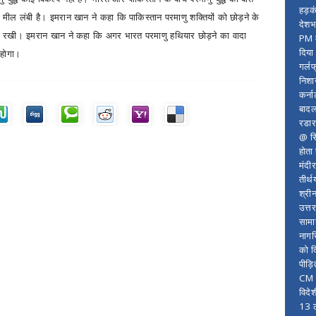
हड़क
मील लंबी है। इमरान खान ने कहा कि पाकिस्तान परमाणु शक्तियों को छोड़ने के
देशभ
भी रखी। इमरान खान ने कहा कि अगर भारत परमाणु हथियार छोड़ने का वादा
PM म
दिया
ार होगा।
गर्लफ
निशा
कर्ना
बादल
रडार
@ सि
होता
मंदी
तीर्थ
श्री
उत्त
सामा
नागर
को द
पीड़
CM र
विदे
13 ल