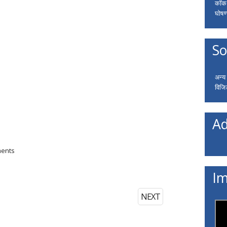
कॉकरो
घोषणा
So
अन्य
विजि
Ad
ments
Im
NEXT