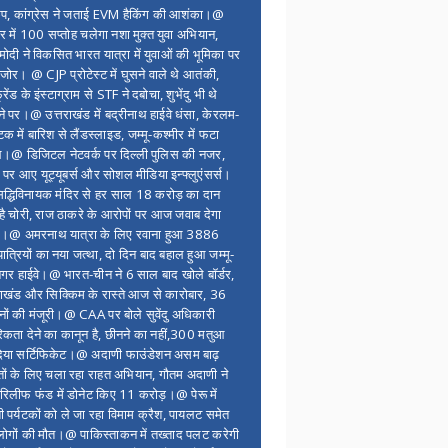
ंप, कांग्रेस ने जताई EVM हैकिंग की आशंका।@
र में 100 सप्ताेह चलेगा नशा मुक्त युवा अभियान,
ोदी ने विकसित भारत यात्रा में युवाओं की भूमिका पर
 जोर। @ CJP प्रोटेस्ट में घुसने वाले थे आतंकी,
्रेंड के इंस्टाग्राम से STF ने दबोचा, शुभेंदु भी थे
ने पर।@ उत्तराखंड में बद्रीनाथ हाईवे धंसा, केरलम-
टक में बारिश से लैंडस्लाइड, जम्मू-कश्मीर में फटा
।@ डिजिटल नेटवर्क पर दिल्ली पुलिस की नजर,
 पर आए यूट्यूबर्स और सोशल मीडिया इन्फ्लुएंसर्स।
द्धिविनायक मंदिर से हर साल 18 करोड़ का दान
 है चोरी, राज ठाकरे के आरोपों पर आज जवाब देगा
र।@ अमरनाथ यात्रा के लिए रवाना हुआ 3886
यात्रियों का नया जत्था, दो दिन बाद बहाल हुआ जम्मू-
नगर हाईवे।@ भारत-चीन ने 6 साल बाद खोले बॉर्डर,
राखंड और सिक्किम के रास्ते आज से कारोबार, 36
नों की मंजूरी।@ CAA पर बोले सुवेंदु अधिकारी
िकता देने का कानून है, छीनने का नहीं,300 मतुआ
िया सर्टिफिकेट।@ अदाणी फाउंडेशन असम बाढ़
ितों के लिए चला रहा राहत अभियान, गौतम अदाणी ने
िलीफ फंड में डोनेट किए 11 करोड़।@ पेरू में
शी पर्यटकों को ले जा रहा विमाम क्रैश, पायलट समेत
ोगों की मौत।@ पाकिस्ताकन में तख्ताद पलट करेगी