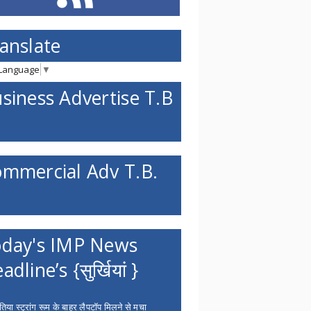
anslate
 Language
▼
siness Advertise T.B
mmercial Adv T.B.
day's IMP News
adline’s {सुर्खियां }
िया स्ट्रांग रूम के बाहर लैपटॉप मिलने से मचा