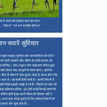
िया मे भारत की पहचान-आन-बान-शान-
...“तिरंगा” “गर्व करे भारतीय होने पर”
वन सवारें सुविचार
बहुत व्याकुल,गुस्सैल और आत्मकेंद्रित हो रहे हैं।
ों के प्रति सहयोग और जीवन के प्रति आस्था को
त कीजिए। प्रेम,अनुराग और सहृदयता जीवन मूल्य
 इनको केवल शब्द समझने से बचना होगा। @जिस
 चीज से जीवन में प्रेम छूटता जाता है, समय और स्नेह
 जाता है। वह बासी होती जाती है। हमारी जिंदगी में
होते रिश्ते इसकी गवाही दे रहे हैं। जिंदगी को प्रेम की
थोड़ा इत्मिनान दीजिए।@ ऐसी आंखें जिनके सपने की
 सीमित होती है,वह अपने जीवन को विस्तार नहीं दे
ं। अपने साथ थोड़ा दूसरों के लिए सोचना जिंदगी को
न,आनंद और सुख देता है।