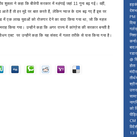
 शुक्ला ने कहा कि बीजेपी सरकार में महंगाई जहां
11
गुना बढ़ गई। वहीं
,
हड़क
देशभ
े हैं तो हर मुद्दे पर बात करते हैं
,
लेकिन प्याज के दाम बढ़ गए हैं इ्स पर
PM म
खंड में एक लाख युवाओं को रोजगार देने का वादा किया गया था
,
जो कि महज
दिया
राह किया गया। उन्होंने कहा कि अगर राज्य में कांग्रेस की सरकार बनती है
गर्लफ
निशा
शोधन एक्ट
पर उन्होंने कहा कि यह संसद में गलत तरीके से पास किया गया है।
कर्ना
बादल
रडार
@ सि
होता
मंदी
तीर्थ
श्री
उत्त
सामा
नागर
को द
पीड़
CM र
विदे
13 ल