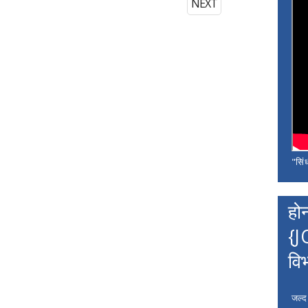
NEXT
"सिंध
हो
{J
वि
जल्द