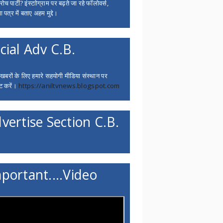
च पार्टी? इंस्टाोग्राम पर बढ़ते जा रहे फॉलोवर्स,
 पत्र में बताए अहम मुद्दे।
cial Adv C.B.
 खबरों के लिए हमारे सहयोगी मीडिया संस्थान पर
ट करें।
https://aniltvnews.blogspot.com
vertise Section C.B.
portant....Video