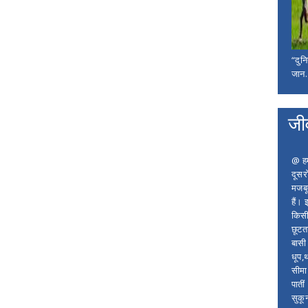
“दुन
जान..
जी
@ हम 
दूसर
मजबू
हैं।
किसी
छूटता
बासी 
धूप,
सीमा
पाती
सुकू