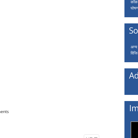
कॉकरो
घोषणा
So
अन्य
विजि
Ad
Im
ments