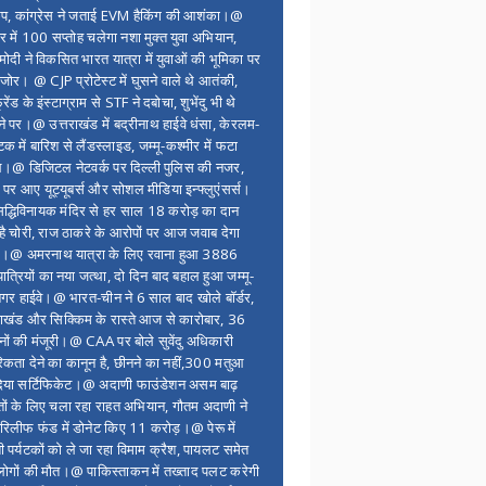
ंप, कांग्रेस ने जताई EVM हैकिंग की आशंका।@
र में 100 सप्ताेह चलेगा नशा मुक्त युवा अभियान,
ोदी ने विकसित भारत यात्रा में युवाओं की भूमिका पर
 जोर। @ CJP प्रोटेस्ट में घुसने वाले थे आतंकी,
्रेंड के इंस्टाग्राम से STF ने दबोचा, शुभेंदु भी थे
ने पर।@ उत्तराखंड में बद्रीनाथ हाईवे धंसा, केरलम-
टक में बारिश से लैंडस्लाइड, जम्मू-कश्मीर में फटा
।@ डिजिटल नेटवर्क पर दिल्ली पुलिस की नजर,
 पर आए यूट्यूबर्स और सोशल मीडिया इन्फ्लुएंसर्स।
द्धिविनायक मंदिर से हर साल 18 करोड़ का दान
 है चोरी, राज ठाकरे के आरोपों पर आज जवाब देगा
र।@ अमरनाथ यात्रा के लिए रवाना हुआ 3886
यात्रियों का नया जत्था, दो दिन बाद बहाल हुआ जम्मू-
नगर हाईवे।@ भारत-चीन ने 6 साल बाद खोले बॉर्डर,
राखंड और सिक्किम के रास्ते आज से कारोबार, 36
नों की मंजूरी।@ CAA पर बोले सुवेंदु अधिकारी
िकता देने का कानून है, छीनने का नहीं,300 मतुआ
िया सर्टिफिकेट।@ अदाणी फाउंडेशन असम बाढ़
ितों के लिए चला रहा राहत अभियान, गौतम अदाणी ने
िलीफ फंड में डोनेट किए 11 करोड़।@ पेरू में
शी पर्यटकों को ले जा रहा विमाम क्रैश, पायलट समेत
ोगों की मौत।@ पाकिस्ताकन में तख्ताद पलट करेगी