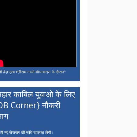
ी छेज़ नृत्य श्रीराम नवमी शोभायात्रा के दौरान"
नहार काबिल युवाओ के लिए
OB Corner} नौकरी
भाग
 ही नए रोजगार की संधि उपलब्ध होगी।