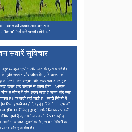
िया मे भारत की पहचान-आन-बान-शान-
...“तिरंगा” “गर्व करे भारतीय होने पर”
वन सवारें सुविचार
बहुत व्याकुल,गुस्सैल और आत्मकेंद्रित हो रहे हैं।
ों के प्रति सहयोग और जीवन के प्रति आस्था को
त कीजिए। प्रेम,अनुराग और सहृदयता जीवन मूल्य
 इनको केवल शब्द समझने से बचना होगा। @जिस
 चीज से जीवन में प्रेम छूटता जाता है, समय और स्नेह
 जाता है। वह बासी होती जाती है। हमारी जिंदगी में
होते रिश्ते इसकी गवाही दे रहे हैं। जिंदगी को प्रेम की
थोड़ा इत्मिनान दीजिए।@ ऐसी आंखें जिनके सपने की
 सीमित होती है,वह अपने जीवन को विस्तार नहीं दे
ं। अपने साथ थोड़ा दूसरों के लिए सोचना जिंदगी को
न,आनंद और सुख देता है।