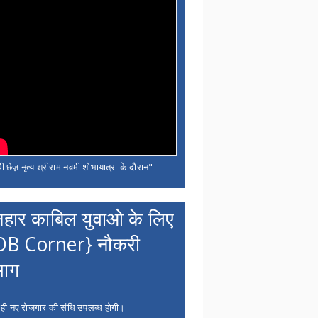
ी छेज़ नृत्य श्रीराम नवमी शोभायात्रा के दौरान"
नहार काबिल युवाओ के लिए
OB Corner} नौकरी
भाग
 ही नए रोजगार की संधि उपलब्ध होगी।