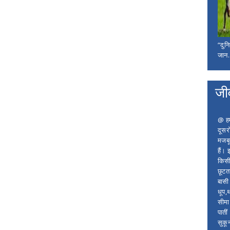
“दुन
जान..
जी
@ हम 
दूसर
मजबू
हैं।
किसी
छूटता
बासी 
धूप,
सीमा
पाती
सुकू