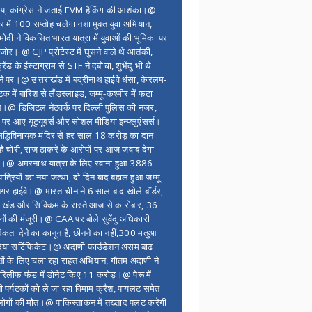
ंप, कांग्रेस ने जताई EVM हैकिंग की आशंका।@
र में 100 सप्ताेह चलेगा नशा मुक्त युवा अभियान,
ोदी ने विकसित भारत यात्रा में युवाओं की भूमिका पर
 जोर। @ CJP प्रोटेस्ट में घुसने वाले थे आतंकी,
्रेंड के इंस्टाग्राम से STF ने दबोचा, शुभेंदु भी थे
ने पर।@ उत्तराखंड में बद्रीनाथ हाईवे धंसा, केरलम-
टक में बारिश से लैंडस्लाइड, जम्मू-कश्मीर में फटा
।@ डिजिटल नेटवर्क पर दिल्ली पुलिस की नजर,
 पर आए यूट्यूबर्स और सोशल मीडिया इन्फ्लुएंसर्स।
द्धिविनायक मंदिर से हर साल 18 करोड़ का दान
 है चोरी, राज ठाकरे के आरोपों पर आज जवाब देगा
र।@ अमरनाथ यात्रा के लिए रवाना हुआ 3886
यात्रियों का नया जत्था, दो दिन बाद बहाल हुआ जम्मू-
नगर हाईवे।@ भारत-चीन ने 6 साल बाद खोले बॉर्डर,
राखंड और सिक्किम के रास्ते आज से कारोबार, 36
नों की मंजूरी।@ CAA पर बोले सुवेंदु अधिकारी
िकता देने का कानून है, छीनने का नहीं,300 मतुआ
िया सर्टिफिकेट।@ अदाणी फाउंडेशन असम बाढ़
ितों के लिए चला रहा राहत अभियान, गौतम अदाणी ने
िलीफ फंड में डोनेट किए 11 करोड़।@ पेरू में
शी पर्यटकों को ले जा रहा विमाम क्रैश, पायलट समेत
ोगों की मौत।@ पाकिस्ताकन में तख्ताद पलट करेगी