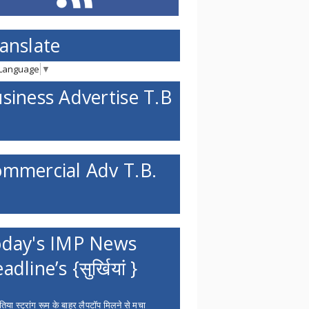
anslate
 Language
▼
siness Advertise T.B
mmercial Adv T.B.
day's IMP News
adline’s {सुर्खियां }
िया स्ट्रांग रूम के बाहर लैपटॉप मिलने से मचा