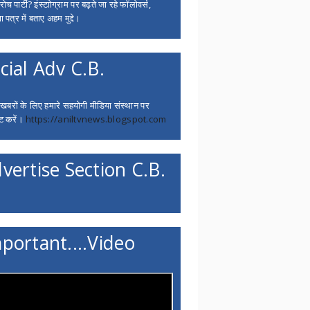
च पार्टी? इंस्टाोग्राम पर बढ़ते जा रहे फॉलोवर्स,
 पत्र में बताए अहम मुद्दे।
cial Adv C.B.
 खबरों के लिए हमारे सहयोगी मीडिया संस्थान पर
ट करें।
https://aniltvnews.blogspot.com
vertise Section C.B.
portant....Video