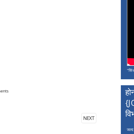
"सिंध
हो
ments
{J
वि
NEXT
जल्द