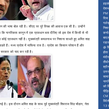
हड़क
देशभ
PM म
दिया
गर्लफ
तान की भाषा बोल रही है। सीएए पर पूरे विपक्ष की आवाज एक सी है। उन्होंने
निशा
कर्ना
हा कि नागरिकता कानून में एक प्रावधान बता दीजिए जो इस देश में किसी से भी
बादल
 कोई प्रावधान नहीं है। मुख्यमंत्री कमलनाथ पर निशाना साधते हुए अमित शाह
रडार
हते हैं। मध्य प्रदेश में माफिया राज है। प्रदेश का किसान परेशान हैं और
@ सि
होता
की सरकार को याद कर रही है।
मंदी
तीर्थ
श्री
उत्त
सामा
नागर
को द
पीड़
CM र
विदे
गई है। इस दौरान अमित शाह के साथ पूर्व मुख्यमंत्री शिवराज सिंह चौहान
,
नेता
13 ल