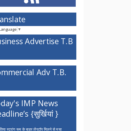
anslate
 Language
▼
siness Advertise T.B
mmercial Adv T.B.
day's IMP News
adline’s {सुर्खियां }
िया स्ट्रांग रूम के बाहर लैपटॉप मिलने से मचा