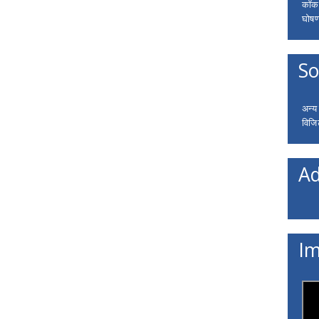
कॉकरो
घोषणा
So
अन्य
विजि
Ad
Im