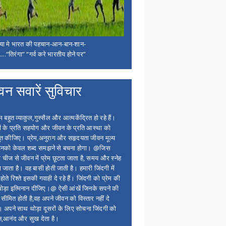
िया मे भारत की पहचान-आन-बान-शान-
...“तिरंगा” “गर्व करे भारतीय होने पर”
वन सवारें सुविचार
बहुत व्याकुल,गुस्सैल और आत्मकेंद्रित हो रहे हैं।
ों के प्रति सहयोग और जीवन के प्रति आस्था को
त कीजिए। प्रेम,अनुराग और सहृदयता जीवन मूल्य
 इनको केवल शब्द समझने से बचना होगा। @जिस
 चीज से जीवन में प्रेम छूटता जाता है, समय और स्नेह
 जाता है। वह बासी होती जाती है। हमारी जिंदगी में
होते रिश्ते इसकी गवाही दे रहे हैं। जिंदगी को प्रेम की
थोड़ा इत्मिनान दीजिए।@ ऐसी आंखें जिनके सपने की
 सीमित होती है,वह अपने जीवन को विस्तार नहीं दे
ं। अपने साथ थोड़ा दूसरों के लिए सोचना जिंदगी को
न,आनंद और सुख देता है।