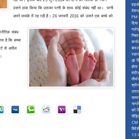
हड़क
उसने दावा किया कि उसका पत्नी के साथ कोई संबंध नहीं था। पत्नी
देशभ
अपने मायके में रह रही है।
26
जनवरी
2016
को उसने एक बच्चे को
PM म
दिया
गर्लफ
शारीरिक संबंध
निशा
ा है कि बच्चा
कर्ना
बादल
र्ट से अपील
रडार
ा।
@ सि
होता
मंदी
तीर्थ
श्री
उत्त
सामा
नागर
को द
पीड़
CM र
विदे
13 ल