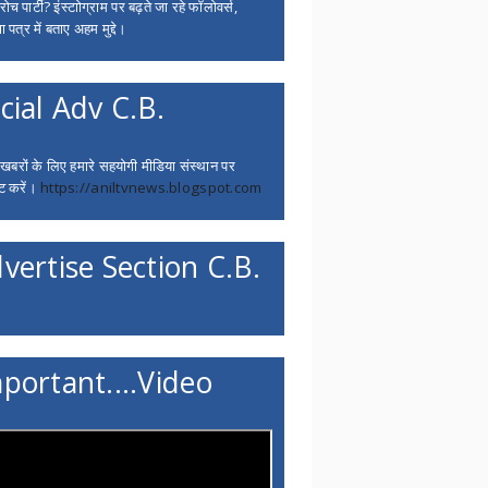
च पार्टी? इंस्टाोग्राम पर बढ़ते जा रहे फॉलोवर्स,
 पत्र में बताए अहम मुद्दे।
cial Adv C.B.
 खबरों के लिए हमारे सहयोगी मीडिया संस्थान पर
ट करें।
https://aniltvnews.blogspot.com
vertise Section C.B.
portant....Video