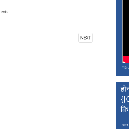
ments
NEXT
"सिंध
हो
{J
वि
जल्द