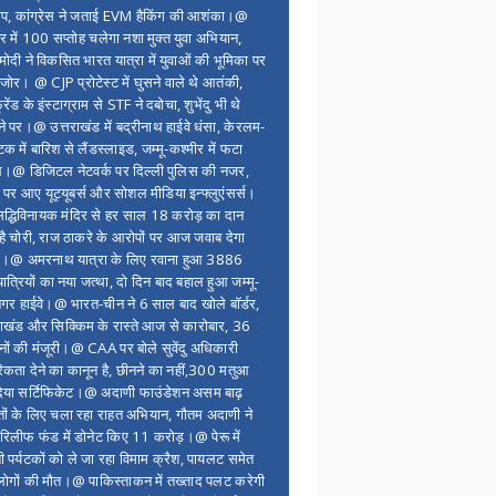
ंप, कांग्रेस ने जताई EVM हैकिंग की आशंका।@
र में 100 सप्ताेह चलेगा नशा मुक्त युवा अभियान,
ोदी ने विकसित भारत यात्रा में युवाओं की भूमिका पर
 जोर। @ CJP प्रोटेस्ट में घुसने वाले थे आतंकी,
्रेंड के इंस्टाग्राम से STF ने दबोचा, शुभेंदु भी थे
ने पर।@ उत्तराखंड में बद्रीनाथ हाईवे धंसा, केरलम-
टक में बारिश से लैंडस्लाइड, जम्मू-कश्मीर में फटा
।@ डिजिटल नेटवर्क पर दिल्ली पुलिस की नजर,
 पर आए यूट्यूबर्स और सोशल मीडिया इन्फ्लुएंसर्स।
द्धिविनायक मंदिर से हर साल 18 करोड़ का दान
 है चोरी, राज ठाकरे के आरोपों पर आज जवाब देगा
र।@ अमरनाथ यात्रा के लिए रवाना हुआ 3886
यात्रियों का नया जत्था, दो दिन बाद बहाल हुआ जम्मू-
नगर हाईवे।@ भारत-चीन ने 6 साल बाद खोले बॉर्डर,
राखंड और सिक्किम के रास्ते आज से कारोबार, 36
नों की मंजूरी।@ CAA पर बोले सुवेंदु अधिकारी
िकता देने का कानून है, छीनने का नहीं,300 मतुआ
िया सर्टिफिकेट।@ अदाणी फाउंडेशन असम बाढ़
ितों के लिए चला रहा राहत अभियान, गौतम अदाणी ने
िलीफ फंड में डोनेट किए 11 करोड़।@ पेरू में
शी पर्यटकों को ले जा रहा विमाम क्रैश, पायलट समेत
ोगों की मौत।@ पाकिस्ताकन में तख्ताद पलट करेगी