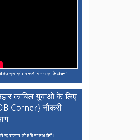
ी छेज़ नृत्य श्रीराम नवमी शोभायात्रा के दौरान"
नहार काबिल युवाओ के लिए
OB Corner} नौकरी
भाग
 ही नए रोजगार की संधि उपलब्ध होगी।