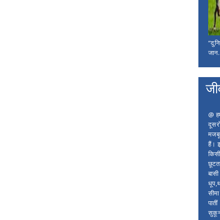
“दुन
जान..
जी
@ हम 
दूसर
मजबू
हैं।
किसी
छूटता
बासी 
धूप,
सीमा
पाती
सुकू