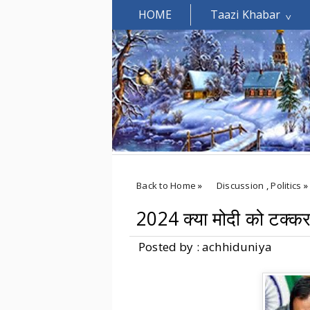
HOME
Taazi Khabar
Welcomes You.....
Back to Home
»
Discussion
,
Politics
»
2024 क्या मोदी को टक्कर द
Posted by : achhiduniya