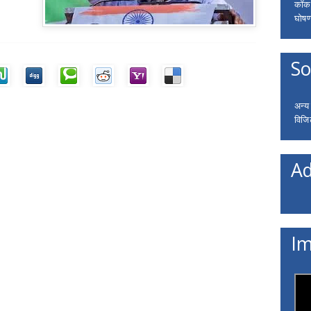
कॉकरो
घोषणा
So
अन्य
विजि
Ad
Im