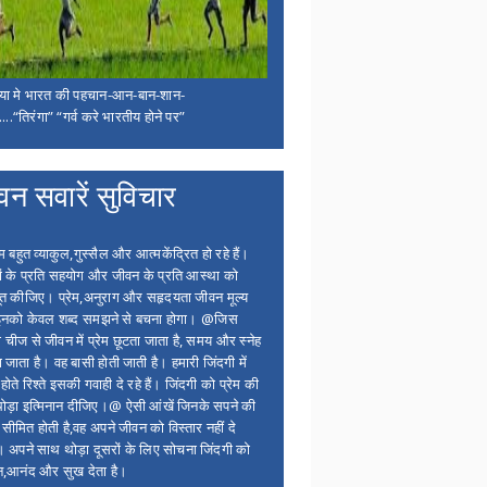
िया मे भारत की पहचान-आन-बान-शान-
...“तिरंगा” “गर्व करे भारतीय होने पर”
वन सवारें सुविचार
बहुत व्याकुल,गुस्सैल और आत्मकेंद्रित हो रहे हैं।
ों के प्रति सहयोग और जीवन के प्रति आस्था को
त कीजिए। प्रेम,अनुराग और सहृदयता जीवन मूल्य
 इनको केवल शब्द समझने से बचना होगा। @जिस
 चीज से जीवन में प्रेम छूटता जाता है, समय और स्नेह
 जाता है। वह बासी होती जाती है। हमारी जिंदगी में
होते रिश्ते इसकी गवाही दे रहे हैं। जिंदगी को प्रेम की
थोड़ा इत्मिनान दीजिए।@ ऐसी आंखें जिनके सपने की
 सीमित होती है,वह अपने जीवन को विस्तार नहीं दे
ं। अपने साथ थोड़ा दूसरों के लिए सोचना जिंदगी को
न,आनंद और सुख देता है।