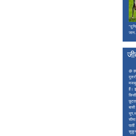
“दुन
जान..
जी
@ हम 
दूसर
मजबू
हैं।
किसी
छूटता
बासी 
धूप,
सीमा
पाती
सुकू