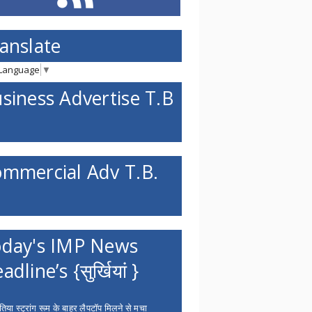
anslate
 Language
▼
siness Advertise T.B
mmercial Adv T.B.
day's IMP News
adline’s {सुर्खियां }
िया स्ट्रांग रूम के बाहर लैपटॉप मिलने से मचा