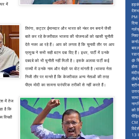
हड़क
 घर में
देशभ
PM म
दिया
तिरंगा
,
कट्टर ईमानदार और भारत को नंबर वन बनाने जैसी
गर्लफ
निशा
बाते कर रहे केजरीवाल भाजपा की योजनाओं को खासी
चुनौती
कर्ना
देते नजर आ रहे हैं।
आप को लगता है कि चुनावी तौर पर आप
बादल
प्रमुख ने सभी सही बटन दबा दिए हैं। इधर
,
पार्टी में उनके
रडार
@ सि
दबदबे को भी चुनौती नहीं मिली है। इसके अलावा पार्टी कई
होता
राज्यों में उनके नाम और चेहरे पर वोट मांगती है।भाजपा नेता
मंदी
निजी तौर पर मानते हैं कि केजरीवाल अन्य नेताओं की तरह
तीर्थ
श्री
पीएम मोदी का सामना पारंपरिक तरीकों से नहीं करते हैं।
उत्त
सामा
श में तेज
नागर
हा है कि
को द
पीड़
 विपक्षी
CM र
विदे
13 ल