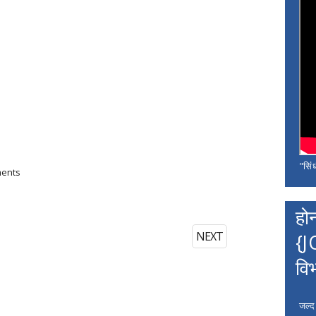
"सिंध
ments
हो
NEXT
{J
वि
जल्द