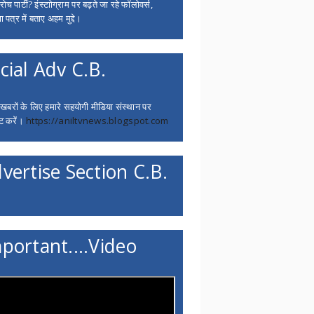
च पार्टी? इंस्टाोग्राम पर बढ़ते जा रहे फॉलोवर्स,
 पत्र में बताए अहम मुद्दे।
cial Adv C.B.
 खबरों के लिए हमारे सहयोगी मीडिया संस्थान पर
ट करें।
https://aniltvnews.blogspot.com
vertise Section C.B.
portant....Video