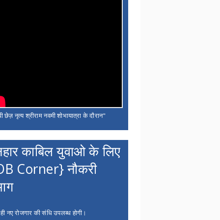
ी छेज़ नृत्य श्रीराम नवमी शोभायात्रा के दौरान"
नहार काबिल युवाओ के लिए
OB Corner} नौकरी
भाग
 ही नए रोजगार की संधि उपलब्ध होगी।