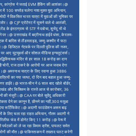
ंप, कांग्रेस ने जताई EVM हैकिंग की आशंका।@
र में 100 सप्ताेह चलेगा नशा मुक्त युवा अभियान,
ोदी ने विकसित भारत यात्रा में युवाओं की भूमिका पर
 जोर। @ CJP प्रोटेस्ट में घुसने वाले थे आतंकी,
्रेंड के इंस्टाग्राम से STF ने दबोचा, शुभेंदु भी थे
ने पर।@ उत्तराखंड में बद्रीनाथ हाईवे धंसा, केरलम-
टक में बारिश से लैंडस्लाइड, जम्मू-कश्मीर में फटा
।@ डिजिटल नेटवर्क पर दिल्ली पुलिस की नजर,
 पर आए यूट्यूबर्स और सोशल मीडिया इन्फ्लुएंसर्स।
द्धिविनायक मंदिर से हर साल 18 करोड़ का दान
 है चोरी, राज ठाकरे के आरोपों पर आज जवाब देगा
र।@ अमरनाथ यात्रा के लिए रवाना हुआ 3886
यात्रियों का नया जत्था, दो दिन बाद बहाल हुआ जम्मू-
नगर हाईवे।@ भारत-चीन ने 6 साल बाद खोले बॉर्डर,
राखंड और सिक्किम के रास्ते आज से कारोबार, 36
नों की मंजूरी।@ CAA पर बोले सुवेंदु अधिकारी
िकता देने का कानून है, छीनने का नहीं,300 मतुआ
िया सर्टिफिकेट।@ अदाणी फाउंडेशन असम बाढ़
ितों के लिए चला रहा राहत अभियान, गौतम अदाणी ने
िलीफ फंड में डोनेट किए 11 करोड़।@ पेरू में
शी पर्यटकों को ले जा रहा विमाम क्रैश, पायलट समेत
ोगों की मौत।@ पाकिस्ताकन में तख्ताद पलट करेगी