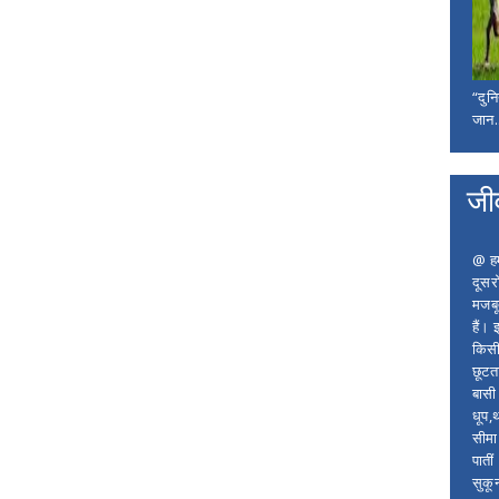
“दुन
जान..
जी
@ हम 
दूसर
मजबू
हैं।
किसी
छूटता
बासी 
धूप,
सीमा
पाती
सुकू