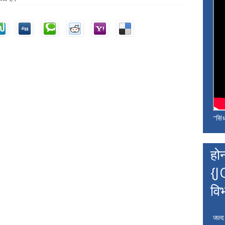
"सिंध
हो
{J
वि
जल्द