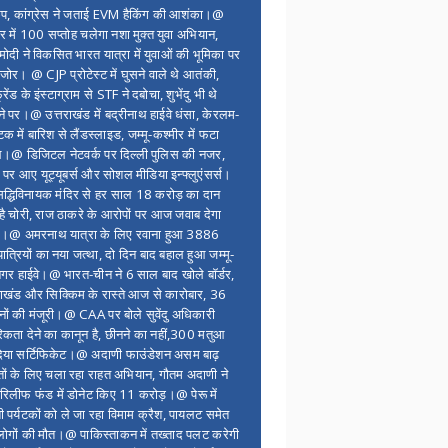
ंप, कांग्रेस ने जताई EVM हैकिंग की आशंका।@
र में 100 सप्ताेह चलेगा नशा मुक्त युवा अभियान,
ोदी ने विकसित भारत यात्रा में युवाओं की भूमिका पर
 जोर। @ CJP प्रोटेस्ट में घुसने वाले थे आतंकी,
्रेंड के इंस्टाग्राम से STF ने दबोचा, शुभेंदु भी थे
ने पर।@ उत्तराखंड में बद्रीनाथ हाईवे धंसा, केरलम-
टक में बारिश से लैंडस्लाइड, जम्मू-कश्मीर में फटा
।@ डिजिटल नेटवर्क पर दिल्ली पुलिस की नजर,
 पर आए यूट्यूबर्स और सोशल मीडिया इन्फ्लुएंसर्स।
द्धिविनायक मंदिर से हर साल 18 करोड़ का दान
 है चोरी, राज ठाकरे के आरोपों पर आज जवाब देगा
र।@ अमरनाथ यात्रा के लिए रवाना हुआ 3886
यात्रियों का नया जत्था, दो दिन बाद बहाल हुआ जम्मू-
नगर हाईवे।@ भारत-चीन ने 6 साल बाद खोले बॉर्डर,
राखंड और सिक्किम के रास्ते आज से कारोबार, 36
नों की मंजूरी।@ CAA पर बोले सुवेंदु अधिकारी
िकता देने का कानून है, छीनने का नहीं,300 मतुआ
िया सर्टिफिकेट।@ अदाणी फाउंडेशन असम बाढ़
ितों के लिए चला रहा राहत अभियान, गौतम अदाणी ने
िलीफ फंड में डोनेट किए 11 करोड़।@ पेरू में
शी पर्यटकों को ले जा रहा विमाम क्रैश, पायलट समेत
ोगों की मौत।@ पाकिस्ताकन में तख्ताद पलट करेगी