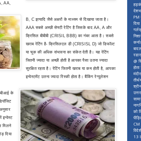
, AA,
हड़क
देशभ
PM म
B, C
इत्यादि जैसे अक्षरों के माध्यम से दिखाया जाता है।
दिया
AAA
सबसे अच्छी सेफ्टी रेटिंग है जिसके बाद
AA, A
और
गर्लफ
निशा
क्रिसिल बीबीबी (
CRISIL
BBB)
का नंबर आता है। सबसे
कर्ना
खराब रेटिंग है- क्रिसिलएल डी (
CRISISL D)
जो डिफॉल्ट
बादल
या चूक की अधिक संभावना का संकेत देती है। यह रेटिंग
रडार
जितनी ज्यादा या अच्छी होती है आपका पैसा उतना ज्यादा
@ सि
होता
सुरक्षित रहता है। रेटिंग जितनी खराब या कम होती है
,
आपका
मंदी
इन्वेस्टमेंट उतना ज्यादा रिस्की होता है। बैंकिंग रेग्युलेशन
तीर्थ
श्री
उत्त
आरबीआई के
सामा
 डिपॉजिट
नागर
अनुसार
को द
पीड़
 इन्वेस्ट
CM र
र मिलने
विदे
जोड़ दिया
13 ल