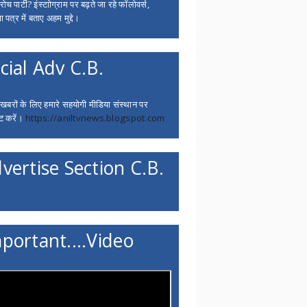
च पार्टी? इंस्टाोग्राम पर बढ़ते जा रहे फॉलोवर्स,
 पत्र में बताए अहम मुद्दे।
cial Adv C.B.
 खबरों के लिए हमारे सहयोगी मीडिया संस्थान पर
ट करें।
https://aniltvnews.blogspot.com
vertise Section C.B.
portant....Video