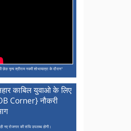
ी छेज़ नृत्य श्रीराम नवमी शोभायात्रा के दौरान"
नहार काबिल युवाओ के लिए
OB Corner} नौकरी
भाग
 ही नए रोजगार की संधि उपलब्ध होगी।