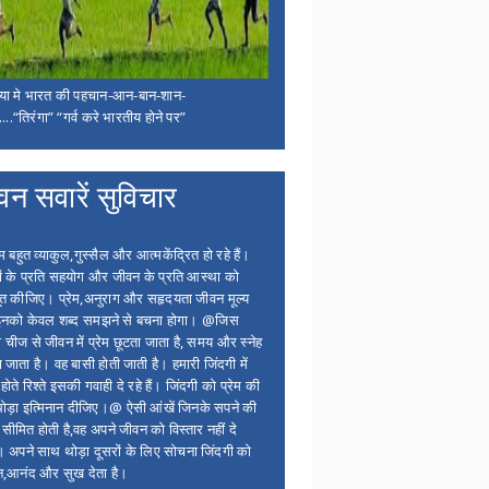
िया मे भारत की पहचान-आन-बान-शान-
...“तिरंगा” “गर्व करे भारतीय होने पर”
वन सवारें सुविचार
बहुत व्याकुल,गुस्सैल और आत्मकेंद्रित हो रहे हैं।
ों के प्रति सहयोग और जीवन के प्रति आस्था को
त कीजिए। प्रेम,अनुराग और सहृदयता जीवन मूल्य
 इनको केवल शब्द समझने से बचना होगा। @जिस
 चीज से जीवन में प्रेम छूटता जाता है, समय और स्नेह
 जाता है। वह बासी होती जाती है। हमारी जिंदगी में
होते रिश्ते इसकी गवाही दे रहे हैं। जिंदगी को प्रेम की
थोड़ा इत्मिनान दीजिए।@ ऐसी आंखें जिनके सपने की
 सीमित होती है,वह अपने जीवन को विस्तार नहीं दे
ं। अपने साथ थोड़ा दूसरों के लिए सोचना जिंदगी को
न,आनंद और सुख देता है।