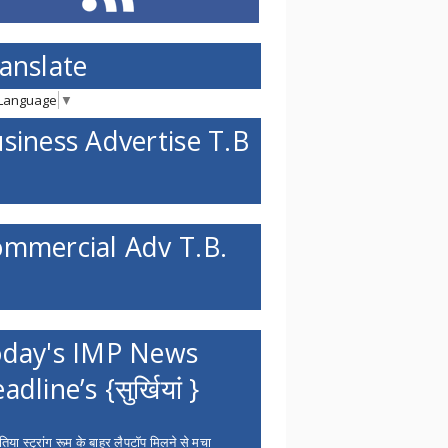
anslate
 Language
▼
siness Advertise T.B
mmercial Adv T.B.
day's IMP News
adline’s {सुर्खियां }
िया स्ट्रांग रूम के बाहर लैपटॉप मिलने से मचा