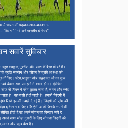
िया मे भारत की पहचान-आन-बान-शान-
...“तिरंगा” “गर्व करे भारतीय होने पर”
वन सवारें सुविचार
बहुत व्याकुल,गुस्सैल और आत्मकेंद्रित हो रहे हैं।
ों के प्रति सहयोग और जीवन के प्रति आस्था को
त कीजिए। प्रेम,अनुराग और सहृदयता जीवन मूल्य
 इनको केवल शब्द समझने से बचना होगा। @जिस
 चीज से जीवन में प्रेम छूटता जाता है, समय और स्नेह
 जाता है। वह बासी होती जाती है। हमारी जिंदगी में
होते रिश्ते इसकी गवाही दे रहे हैं। जिंदगी को प्रेम की
थोड़ा इत्मिनान दीजिए।@ ऐसी आंखें जिनके सपने की
 सीमित होती है,वह अपने जीवन को विस्तार नहीं दे
ं। अपने साथ थोड़ा दूसरों के लिए सोचना जिंदगी को
न,आनंद और सुख देता है।