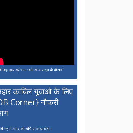
ी छेज़ नृत्य श्रीराम नवमी शोभायात्रा के दौरान"
नहार काबिल युवाओ के लिए
OB Corner} नौकरी
भाग
 ही नए रोजगार की संधि उपलब्ध होगी।