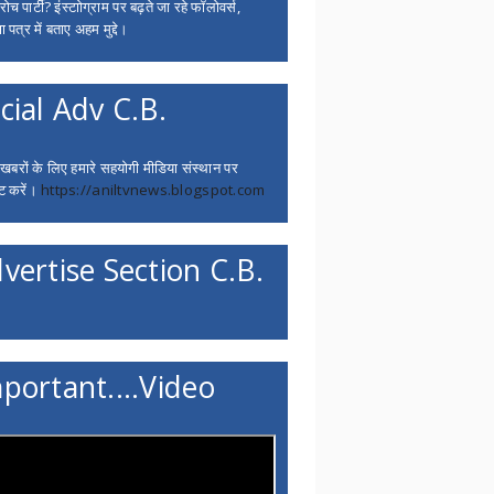
च पार्टी? इंस्टाोग्राम पर बढ़ते जा रहे फॉलोवर्स,
 पत्र में बताए अहम मुद्दे।
cial Adv C.B.
 खबरों के लिए हमारे सहयोगी मीडिया संस्थान पर
ट करें।
https://aniltvnews.blogspot.com
vertise Section C.B.
portant....Video