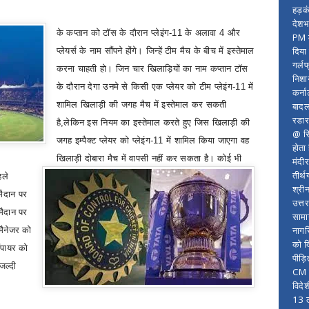
हड़क
देशभ
के कप्तान को
टॉस के दौरान प्लेइंग-11 के अलावा 4 और
PM म
दिया
प्लेयर्स के नाम सौंपने होंगे। जिन्हें टीम मैच के बीच में इस्तेमाल
गर्लफ
करना चाहती हो। जिन चार खिलाड़ियों का नाम कप्तान टॉस
निशा
के दौरान देगा उनमे से किसी एक प्लेयर को टीम प्लेइंग-11 में
कर्ना
शामिल खिलाड़ी की जगह मैच में इस्तेमाल कर सकती
बादल
रडार
है
,
लेकिन इस नियम का इस्तेमाल करते हुए जिस खिलाड़ी की
@ सि
जगह इम्पैक्ट प्लेयर को प्लेइंग-11 में शामिल किया जाएगा वह
होता
खिलाड़ी दोबारा मैच में वापसी नहीं कर सकता है। कोई भी
मंदी
तीर्थ
हले
श्री
मैदान पर
उत्त
मैदान पर
सामा
नागर
मैनेजर को
को द
ंपायर को
पीड़
जल्दी
CM र
विदे
13 ल