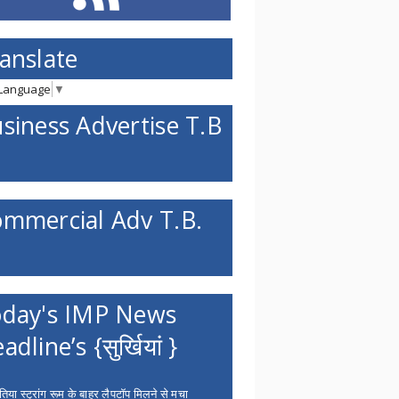
anslate
 Language
▼
siness Advertise T.B
mmercial Adv T.B.
day's IMP News
adline’s {सुर्खियां }
िया स्ट्रांग रूम के बाहर लैपटॉप मिलने से मचा