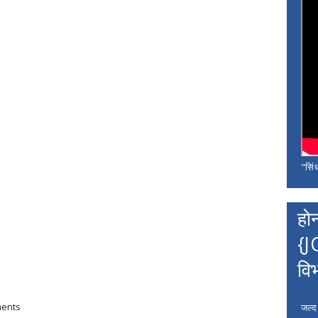
"सिंध
हो
{J
वि
ments
जल्द