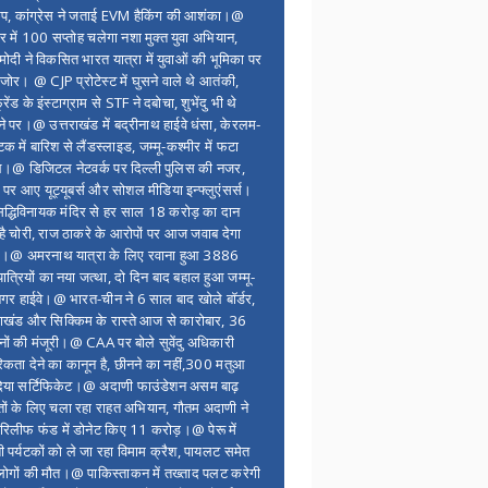
ंप, कांग्रेस ने जताई EVM हैकिंग की आशंका।@
र में 100 सप्ताेह चलेगा नशा मुक्त युवा अभियान,
ोदी ने विकसित भारत यात्रा में युवाओं की भूमिका पर
 जोर। @ CJP प्रोटेस्ट में घुसने वाले थे आतंकी,
्रेंड के इंस्टाग्राम से STF ने दबोचा, शुभेंदु भी थे
ने पर।@ उत्तराखंड में बद्रीनाथ हाईवे धंसा, केरलम-
टक में बारिश से लैंडस्लाइड, जम्मू-कश्मीर में फटा
।@ डिजिटल नेटवर्क पर दिल्ली पुलिस की नजर,
 पर आए यूट्यूबर्स और सोशल मीडिया इन्फ्लुएंसर्स।
द्धिविनायक मंदिर से हर साल 18 करोड़ का दान
 है चोरी, राज ठाकरे के आरोपों पर आज जवाब देगा
र।@ अमरनाथ यात्रा के लिए रवाना हुआ 3886
यात्रियों का नया जत्था, दो दिन बाद बहाल हुआ जम्मू-
नगर हाईवे।@ भारत-चीन ने 6 साल बाद खोले बॉर्डर,
राखंड और सिक्किम के रास्ते आज से कारोबार, 36
नों की मंजूरी।@ CAA पर बोले सुवेंदु अधिकारी
िकता देने का कानून है, छीनने का नहीं,300 मतुआ
िया सर्टिफिकेट।@ अदाणी फाउंडेशन असम बाढ़
ितों के लिए चला रहा राहत अभियान, गौतम अदाणी ने
िलीफ फंड में डोनेट किए 11 करोड़।@ पेरू में
शी पर्यटकों को ले जा रहा विमाम क्रैश, पायलट समेत
ोगों की मौत।@ पाकिस्ताकन में तख्ताद पलट करेगी