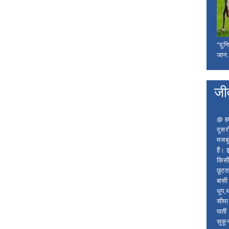
“दुन
जान..
जी
@ हम 
दूसर
मजबू
हैं।
किसी
छूटता
बासी 
धूप,
सीमा
पाती
सुकू