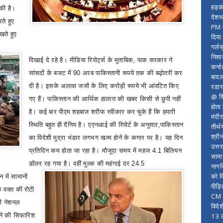
हड़क
की है।
देशभ
ते हुए
PM म
रखते हुए
दिया
गर्लफ
निशा
दिखाई दे रहे है। मीडिया रिपोर्ट्स के मुताबिक
,
पाक सरकार ने
कर्ना
सांसदों के बजट में 90 अरब पाकिस्तानी रूपये तक की बढ़ोतरी कर
बादल
रडार
दी है। इसके अलावा जजों के लिए करोड़ों रूपये भी आंवटित किए
@ सि
गए हैं। पाकिस्तान की आर्थिक हालात की खबर किसी से छुपी नहीं
होता
है। कई बार पीएम शहबाज शरीफ स्वीकार कर चुके हैं कि हमारी
मंदी
स्थिति बहुत ही दैनिय है। एएनआई की रिपोर्ट के अनुसार
,
पाकिस्तान
तीर्थ
श्री
का विदेशी मुद्रा भंडार लगभग खत्म होने के कगार पर है। यह दिन
उत्त
प्रतिदिन कम होता जा रहा है। मौजूदा समय में महज 4.1 बिलियन
सामा
डॉलर रह गया है। वहीं मुल्क की महंगाई दर 24.5
नागर
को द
में सामानों
पीड़
 वक्त की रोटी
CM र
ों नेशनल
विदे
13 ल
ाने की सिफारिश