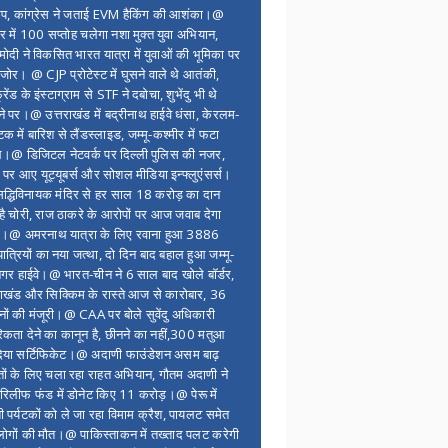
ंप, कांग्रेस ने जताई EVM हैकिंग की आशंका।@
र में 100 सप्ताेह चलेगा नशा मुक्त युवा अभियान,
ोदी ने विकसित भारत यात्रा में युवाओं की भूमिका पर
 जोर। @ CJP प्रोटेस्ट में घुसने वाले थे आतंकी,
्रेंड के इंस्टाग्राम से STF ने दबोचा, शुभेंदु भी थे
ने पर।@ उत्तराखंड में बद्रीनाथ हाईवे धंसा, केरलम-
टक में बारिश से लैंडस्लाइड, जम्मू-कश्मीर में फटा
।@ डिजिटल नेटवर्क पर दिल्ली पुलिस की नजर,
 पर आए यूट्यूबर्स और सोशल मीडिया इन्फ्लुएंसर्स।
द्धिविनायक मंदिर से हर साल 18 करोड़ का दान
 है चोरी, राज ठाकरे के आरोपों पर आज जवाब देगा
र।@ अमरनाथ यात्रा के लिए रवाना हुआ 3886
यात्रियों का नया जत्था, दो दिन बाद बहाल हुआ जम्मू-
नगर हाईवे।@ भारत-चीन ने 6 साल बाद खोले बॉर्डर,
राखंड और सिक्किम के रास्ते आज से कारोबार, 36
नों की मंजूरी।@ CAA पर बोले सुवेंदु अधिकारी
िकता देने का कानून है, छीनने का नहीं,300 मतुआ
िया सर्टिफिकेट।@ अदाणी फाउंडेशन असम बाढ़
ितों के लिए चला रहा राहत अभियान, गौतम अदाणी ने
िलीफ फंड में डोनेट किए 11 करोड़।@ पेरू में
शी पर्यटकों को ले जा रहा विमाम क्रैश, पायलट समेत
ोगों की मौत।@ पाकिस्ताकन में तख्ताद पलट करेगी