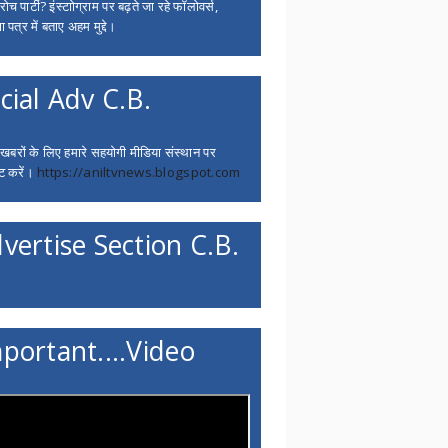
च पार्टी? इंस्टाोग्राम पर बढ़ते जा रहे फॉलोवर्स,
 पत्र में बताए अहम मुद्दे।
cial Adv C.B.
 खबरों के लिए हमारे सहयोगी मीडिया संस्थान पर
ट करें।
https://aniltvnews.blogspot.com
vertise Section C.B.
portant....Video