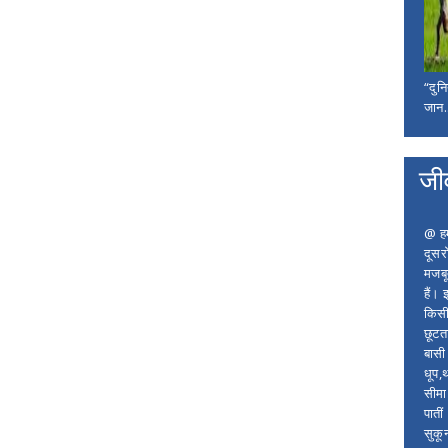
“दुन
जान..
जी
@ हम 
दूसर
मजबू
हैं।
किसी
छूटता
बासी 
धूप,
सीमा
पाती
सुकू