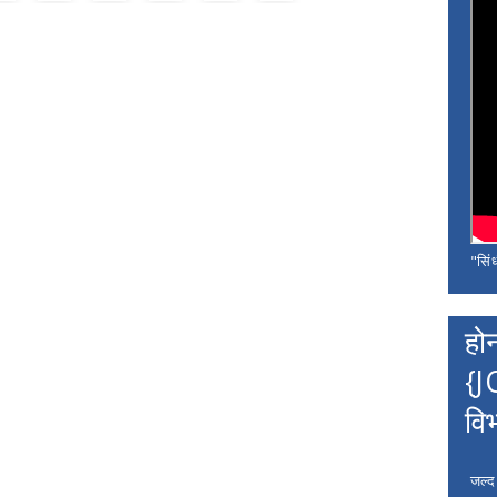
"सिंध
हो
{J
वि
जल्द