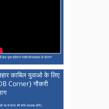
ी छेज़ नृत्य श्रीराम नवमी शोभायात्रा के दौरान"
नहार काबिल युवाओ के लिए
OB Corner} नौकरी
भाग
 ही नए रोजगार की संधि उपलब्ध होगी।