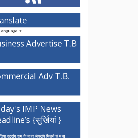
anslate
 Language
▼
siness Advertise T.B
mmercial Adv T.B.
day's IMP News
adline’s {सुर्खियां }
िया स्ट्रांग रूम के बाहर लैपटॉप मिलने से मचा