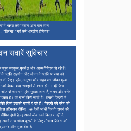
िया मे भारत की पहचान-आन-बान-शान-
...“तिरंगा” “गर्व करे भारतीय होने पर”
वन सवारें सुविचार
बहुत व्याकुल,गुस्सैल और आत्मकेंद्रित हो रहे हैं।
ों के प्रति सहयोग और जीवन के प्रति आस्था को
त कीजिए। प्रेम,अनुराग और सहृदयता जीवन मूल्य
 इनको केवल शब्द समझने से बचना होगा। @जिस
 चीज से जीवन में प्रेम छूटता जाता है, समय और स्नेह
 जाता है। वह बासी होती जाती है। हमारी जिंदगी में
होते रिश्ते इसकी गवाही दे रहे हैं। जिंदगी को प्रेम की
थोड़ा इत्मिनान दीजिए।@ ऐसी आंखें जिनके सपने की
 सीमित होती है,वह अपने जीवन को विस्तार नहीं दे
ं। अपने साथ थोड़ा दूसरों के लिए सोचना जिंदगी को
न,आनंद और सुख देता है।