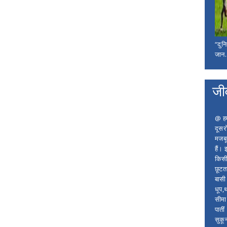
“दुन
जान..
जी
@ हम 
दूसर
मजबू
हैं।
किसी
छूटता
बासी 
धूप,
सीमा
पाती
सुकू