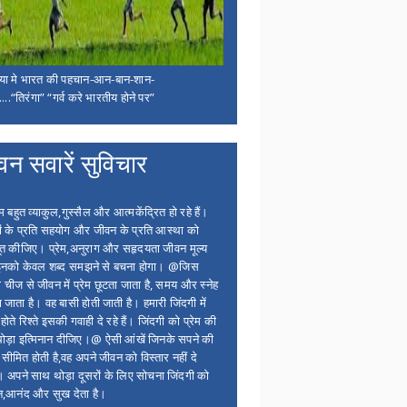
िया मे भारत की पहचान-आन-बान-शान-
...“तिरंगा” “गर्व करे भारतीय होने पर”
वन सवारें सुविचार
बहुत व्याकुल,गुस्सैल और आत्मकेंद्रित हो रहे हैं।
ों के प्रति सहयोग और जीवन के प्रति आस्था को
त कीजिए। प्रेम,अनुराग और सहृदयता जीवन मूल्य
 इनको केवल शब्द समझने से बचना होगा। @जिस
 चीज से जीवन में प्रेम छूटता जाता है, समय और स्नेह
 जाता है। वह बासी होती जाती है। हमारी जिंदगी में
होते रिश्ते इसकी गवाही दे रहे हैं। जिंदगी को प्रेम की
थोड़ा इत्मिनान दीजिए।@ ऐसी आंखें जिनके सपने की
 सीमित होती है,वह अपने जीवन को विस्तार नहीं दे
ं। अपने साथ थोड़ा दूसरों के लिए सोचना जिंदगी को
न,आनंद और सुख देता है।