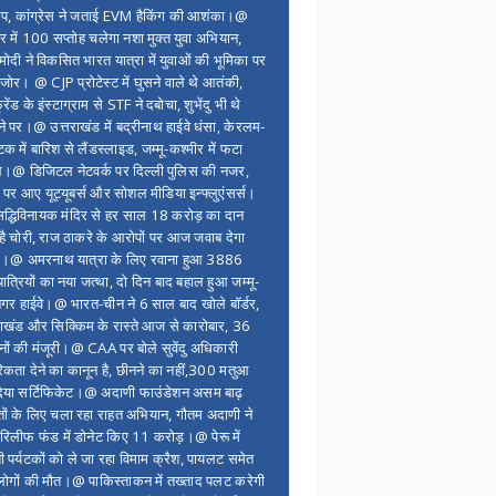
ंप, कांग्रेस ने जताई EVM हैकिंग की आशंका।@
र में 100 सप्ताेह चलेगा नशा मुक्त युवा अभियान,
ोदी ने विकसित भारत यात्रा में युवाओं की भूमिका पर
 जोर। @ CJP प्रोटेस्ट में घुसने वाले थे आतंकी,
्रेंड के इंस्टाग्राम से STF ने दबोचा, शुभेंदु भी थे
ने पर।@ उत्तराखंड में बद्रीनाथ हाईवे धंसा, केरलम-
टक में बारिश से लैंडस्लाइड, जम्मू-कश्मीर में फटा
।@ डिजिटल नेटवर्क पर दिल्ली पुलिस की नजर,
 पर आए यूट्यूबर्स और सोशल मीडिया इन्फ्लुएंसर्स।
द्धिविनायक मंदिर से हर साल 18 करोड़ का दान
 है चोरी, राज ठाकरे के आरोपों पर आज जवाब देगा
र।@ अमरनाथ यात्रा के लिए रवाना हुआ 3886
यात्रियों का नया जत्था, दो दिन बाद बहाल हुआ जम्मू-
नगर हाईवे।@ भारत-चीन ने 6 साल बाद खोले बॉर्डर,
राखंड और सिक्किम के रास्ते आज से कारोबार, 36
नों की मंजूरी।@ CAA पर बोले सुवेंदु अधिकारी
िकता देने का कानून है, छीनने का नहीं,300 मतुआ
िया सर्टिफिकेट।@ अदाणी फाउंडेशन असम बाढ़
ितों के लिए चला रहा राहत अभियान, गौतम अदाणी ने
िलीफ फंड में डोनेट किए 11 करोड़।@ पेरू में
शी पर्यटकों को ले जा रहा विमाम क्रैश, पायलट समेत
ोगों की मौत।@ पाकिस्ताकन में तख्ताद पलट करेगी