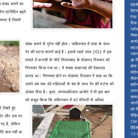
हड़क
न संबंध बनाने का
देशभ
िन-प्रतिदिन बढ़ते
PM म
्था है जिसमें
दिया
गर्लफ
निशा
कर्ना
संबंध
बनाने से गुरेज नहीं होता।
पाकिस्तान में लाश के साथ
बादल
रेप की घटना सामने आई है। इससे पहले साल 2011 में इस
रडार
@ सि
मामले में कराची के नॉर्थ निजामबाद के मोहम्मद रिजवान को
होता
गिरफ्तार किया गया था। ये शख्स कब्रगाह की देखभाल
मंदी
करता था। गिरफ्तार होने पर मोहम्मद रिजवान ने कहा था कि
तीर्थ
श्री
उसने अब तक 48 महिलाओं के शव के साथ रेप की घटना को
उत्त
अंजाम दिया है। इधर
,
मानवअधिकार आयोग ने भी इस बात
सामा
को कबूल किया कि पाकिस्तान में 40 फीसदी से अधिक
नागर
े देखते हुए
को द
पीड़
 गेट और उस पर
CM र
ए हैं
,
लेकिन
विदे
िंदे बाज नहीं आ
13 ल