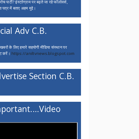
च पार्टी? इंस्टाोग्राम पर बढ़ते जा रहे फॉलोवर्स,
 पत्र में बताए अहम मुद्दे।
cial Adv C.B.
 खबरों के लिए हमारे सहयोगी मीडिया संस्थान पर
ट करें।
https://aniltvnews.blogspot.com
vertise Section C.B.
portant....Video