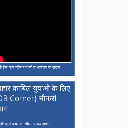
ी छेज़ नृत्य श्रीराम नवमी शोभायात्रा के दौरान"
नहार काबिल युवाओ के लिए
OB Corner} नौकरी
भाग
 ही नए रोजगार की संधि उपलब्ध होगी।