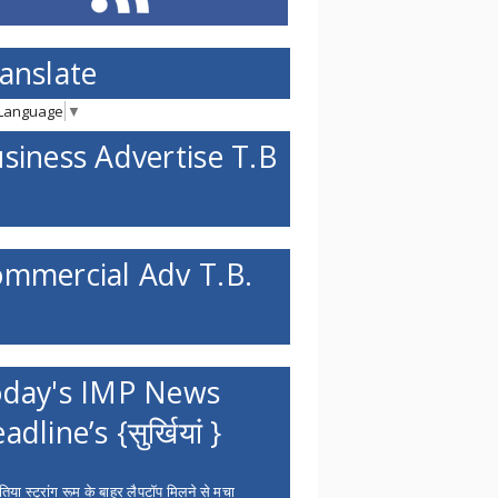
anslate
 Language
▼
siness Advertise T.B
mmercial Adv T.B.
day's IMP News
adline’s {सुर्खियां }
िया स्ट्रांग रूम के बाहर लैपटॉप मिलने से मचा