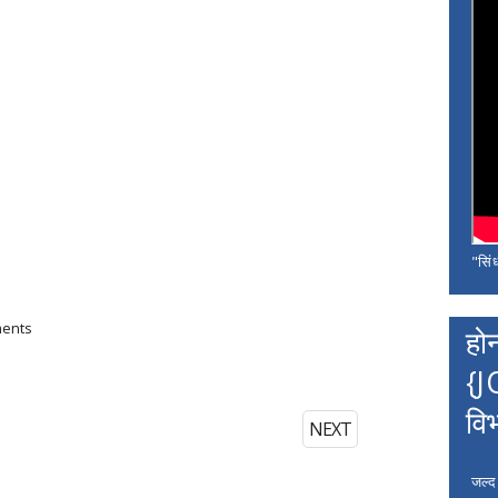
"सिंध
ments
हो
{J
वि
NEXT
जल्द