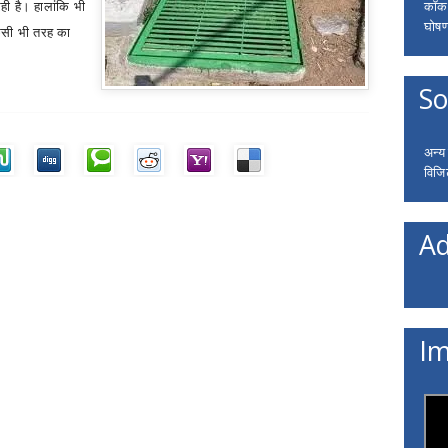
कॉकरो
ही है। हालांकि भी
घोषणा
िसी भी तरह का
So
अन्य
विजि
Ad
Im