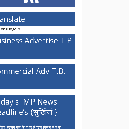
anslate
 Language
▼
siness Advertise T.B
mmercial Adv T.B.
day's IMP News
adline’s {सुर्खियां }
िया स्ट्रांग रूम के बाहर लैपटॉप मिलने से मचा