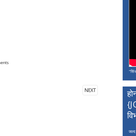
ments
"सिंध
NEXT
हो
{J
वि
जल्द