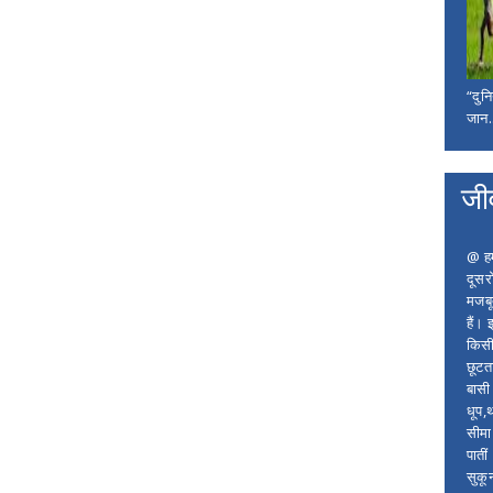
“दुन
जान..
जी
@ हम 
दूसर
मजबू
हैं।
किसी
छूटता
बासी 
धूप,
सीमा
पाती
सुकू