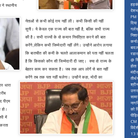
हड़क
 ने स्थानीय
देशभ
PM म
नेताओं से कभी कोई राय नहीं ली। कभी किसी की नहीं
दिया
गर्लफ
सुनी। ये केवल एक राज्य की बात नहीं है
,
बल्कि सभी राज्य
निशा
की है। सभी राज्यों के वो कमान नियंत्रित करने की बात
कर्ना
करेंगे
,
लेकिन कभी जिम्मेदारी नहीं लेंगे। उन्होंने आरोप लगाया
बादल
रडार
कि बातचीत की कमी के चलते आलाकमान को पता नहीं चलता
@ सि
है कि किसको कौन सी जिम्मेदारी दी जाए। क्या वो राज्य के
होता
बेहतर काम कर सकता है। जब तक आप लोगें से बात नहीं
मंदी
करेंगे तब तक पता नहीं चलेगा। उन्होंने कहा
,
मोदी का
तीर्थ
श्री
चार धारा
उत्त
गरीब
सामा
द पीएम
नागर
को द
ूत हो।
पीड़
पी में
CM र
म करता
विदे
13 ल