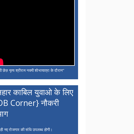
ी छेज़ नृत्य श्रीराम नवमी शोभायात्रा के दौरान"
नहार काबिल युवाओ के लिए
OB Corner} नौकरी
भाग
 ही नए रोजगार की संधि उपलब्ध होगी।