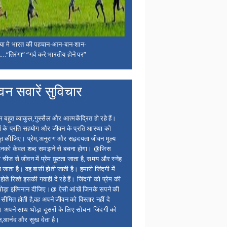
िया मे भारत की पहचान-आन-बान-शान-
...“तिरंगा” “गर्व करे भारतीय होने पर”
वन सवारें सुविचार
बहुत व्याकुल,गुस्सैल और आत्मकेंद्रित हो रहे हैं।
ों के प्रति सहयोग और जीवन के प्रति आस्था को
त कीजिए। प्रेम,अनुराग और सहृदयता जीवन मूल्य
 इनको केवल शब्द समझने से बचना होगा। @जिस
 चीज से जीवन में प्रेम छूटता जाता है, समय और स्नेह
 जाता है। वह बासी होती जाती है। हमारी जिंदगी में
होते रिश्ते इसकी गवाही दे रहे हैं। जिंदगी को प्रेम की
थोड़ा इत्मिनान दीजिए।@ ऐसी आंखें जिनके सपने की
 सीमित होती है,वह अपने जीवन को विस्तार नहीं दे
ं। अपने साथ थोड़ा दूसरों के लिए सोचना जिंदगी को
न,आनंद और सुख देता है।