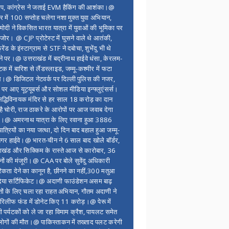
ंप, कांग्रेस ने जताई EVM हैकिंग की आशंका।@
र में 100 सप्ताेह चलेगा नशा मुक्त युवा अभियान,
ोदी ने विकसित भारत यात्रा में युवाओं की भूमिका पर
 जोर। @ CJP प्रोटेस्ट में घुसने वाले थे आतंकी,
्रेंड के इंस्टाग्राम से STF ने दबोचा, शुभेंदु भी थे
ने पर।@ उत्तराखंड में बद्रीनाथ हाईवे धंसा, केरलम-
टक में बारिश से लैंडस्लाइड, जम्मू-कश्मीर में फटा
।@ डिजिटल नेटवर्क पर दिल्ली पुलिस की नजर,
 पर आए यूट्यूबर्स और सोशल मीडिया इन्फ्लुएंसर्स।
द्धिविनायक मंदिर से हर साल 18 करोड़ का दान
 है चोरी, राज ठाकरे के आरोपों पर आज जवाब देगा
र।@ अमरनाथ यात्रा के लिए रवाना हुआ 3886
यात्रियों का नया जत्था, दो दिन बाद बहाल हुआ जम्मू-
नगर हाईवे।@ भारत-चीन ने 6 साल बाद खोले बॉर्डर,
राखंड और सिक्किम के रास्ते आज से कारोबार, 36
नों की मंजूरी।@ CAA पर बोले सुवेंदु अधिकारी
िकता देने का कानून है, छीनने का नहीं,300 मतुआ
िया सर्टिफिकेट।@ अदाणी फाउंडेशन असम बाढ़
ितों के लिए चला रहा राहत अभियान, गौतम अदाणी ने
िलीफ फंड में डोनेट किए 11 करोड़।@ पेरू में
शी पर्यटकों को ले जा रहा विमाम क्रैश, पायलट समेत
ोगों की मौत।@ पाकिस्ताकन में तख्ताद पलट करेगी