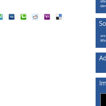
कॉकरो
घोषणा
So
अन्य
विजि
Ad
Im