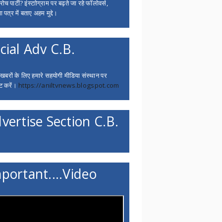
च पार्टी? इंस्टाोग्राम पर बढ़ते जा रहे फॉलोवर्स,
 पत्र में बताए अहम मुद्दे।
cial Adv C.B.
 खबरों के लिए हमारे सहयोगी मीडिया संस्थान पर
ट करें।
https://aniltvnews.blogspot.com
vertise Section C.B.
portant....Video