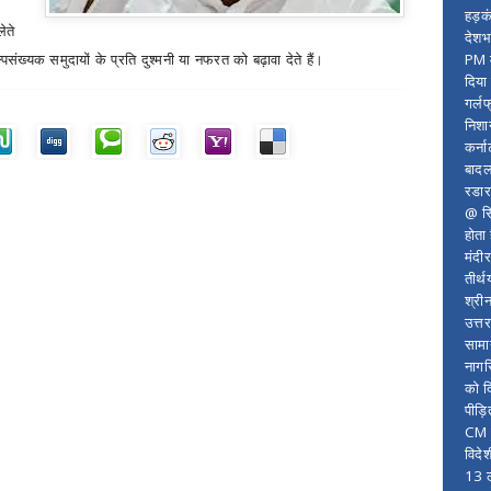
।
हड़क
ेते
देशभ
PM म
संख्यक समुदायों के प्रति दुश्मनी या नफरत को बढ़ावा देते हैं।
दिया
गर्लफ
निशा
कर्ना
बादल
रडार
@ सि
होता
मंदी
तीर्थ
श्री
उत्त
सामा
नागर
को द
पीड़
CM र
विदे
13 ल