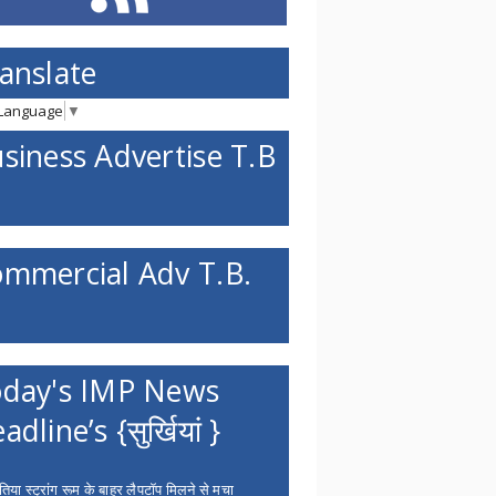
anslate
 Language
▼
siness Advertise T.B
mmercial Adv T.B.
day's IMP News
adline’s {सुर्खियां }
िया स्ट्रांग रूम के बाहर लैपटॉप मिलने से मचा