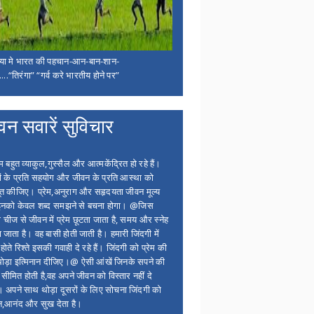
िया मे भारत की पहचान-आन-बान-शान-
...“तिरंगा” “गर्व करे भारतीय होने पर”
वन सवारें सुविचार
बहुत व्याकुल,गुस्सैल और आत्मकेंद्रित हो रहे हैं।
ों के प्रति सहयोग और जीवन के प्रति आस्था को
त कीजिए। प्रेम,अनुराग और सहृदयता जीवन मूल्य
 इनको केवल शब्द समझने से बचना होगा। @जिस
 चीज से जीवन में प्रेम छूटता जाता है, समय और स्नेह
 जाता है। वह बासी होती जाती है। हमारी जिंदगी में
होते रिश्ते इसकी गवाही दे रहे हैं। जिंदगी को प्रेम की
थोड़ा इत्मिनान दीजिए।@ ऐसी आंखें जिनके सपने की
 सीमित होती है,वह अपने जीवन को विस्तार नहीं दे
ं। अपने साथ थोड़ा दूसरों के लिए सोचना जिंदगी को
न,आनंद और सुख देता है।