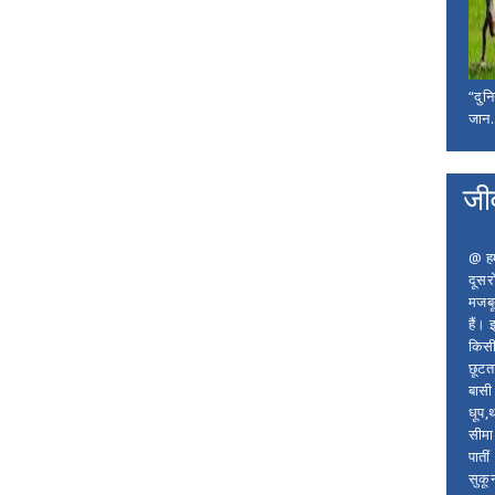
“दुन
जान..
जी
@ हम 
दूसर
मजबू
हैं।
किसी
छूटता
बासी 
धूप,
सीमा
पाती
सुकू