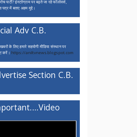
च पार्टी? इंस्टाोग्राम पर बढ़ते जा रहे फॉलोवर्स,
 पत्र में बताए अहम मुद्दे।
cial Adv C.B.
 खबरों के लिए हमारे सहयोगी मीडिया संस्थान पर
ट करें।
https://aniltvnews.blogspot.com
vertise Section C.B.
portant....Video