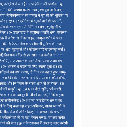
ंप, कांग्रेस ने जताई EVM हैकिंग की आशंका।@
र में 100 सप्ताेह चलेगा नशा मुक्त युवा अभियान,
ोदी ने विकसित भारत यात्रा में युवाओं की भूमिका पर
 जोर। @ CJP प्रोटेस्ट में घुसने वाले थे आतंकी,
्रेंड के इंस्टाग्राम से STF ने दबोचा, शुभेंदु भी थे
ने पर।@ उत्तराखंड में बद्रीनाथ हाईवे धंसा, केरलम-
टक में बारिश से लैंडस्लाइड, जम्मू-कश्मीर में फटा
।@ डिजिटल नेटवर्क पर दिल्ली पुलिस की नजर,
 पर आए यूट्यूबर्स और सोशल मीडिया इन्फ्लुएंसर्स।
द्धिविनायक मंदिर से हर साल 18 करोड़ का दान
 है चोरी, राज ठाकरे के आरोपों पर आज जवाब देगा
र।@ अमरनाथ यात्रा के लिए रवाना हुआ 3886
यात्रियों का नया जत्था, दो दिन बाद बहाल हुआ जम्मू-
नगर हाईवे।@ भारत-चीन ने 6 साल बाद खोले बॉर्डर,
राखंड और सिक्किम के रास्ते आज से कारोबार, 36
नों की मंजूरी।@ CAA पर बोले सुवेंदु अधिकारी
िकता देने का कानून है, छीनने का नहीं,300 मतुआ
िया सर्टिफिकेट।@ अदाणी फाउंडेशन असम बाढ़
ितों के लिए चला रहा राहत अभियान, गौतम अदाणी ने
िलीफ फंड में डोनेट किए 11 करोड़।@ पेरू में
शी पर्यटकों को ले जा रहा विमाम क्रैश, पायलट समेत
ोगों की मौत।@ पाकिस्ताकन में तख्ताद पलट करेगी