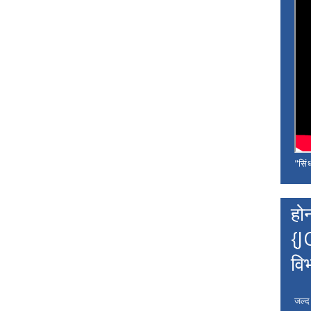
"सिंध
हो
{J
वि
जल्द