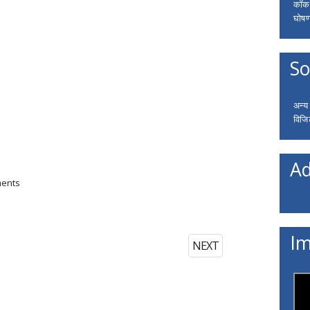
कॉकरो
घोषणा
So
अन्य
विजि
Ad
ments
Im
NEXT