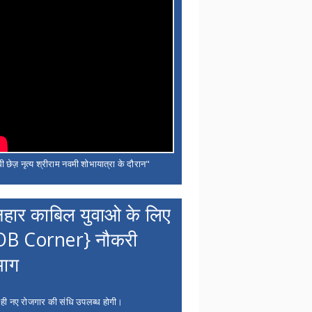
ी छेज़ नृत्य श्रीराम नवमी शोभायात्रा के दौरान"
नहार काबिल युवाओ के लिए
OB Corner} नौकरी
भाग
 ही नए रोजगार की संधि उपलब्ध होगी।