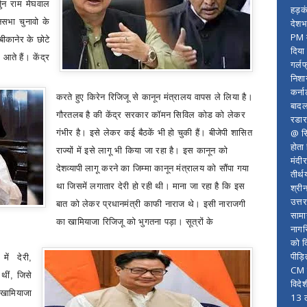
जुन राम मेघवाल
हड़क
नसभा चुनावो के
देशभ
PM म
 बीकानेर के छोटे
दिया
 आते हैं। केंद्र
गर्लफ
निशा
कर्ना
करते हुए किरेन रिजिजू से कानून मंत्रालय वापस ले लिया है।
बादल
गौरतलब है की
केंद्र सरकार कॉमन सिविल कोड को लेकर
रडार
@ सि
गंभीर है। इसे लेकर कई बैठकें भी हो चुकी हैं। बीजेपी शासित
होता
राज्यों में इसे लागू भी किया जा रहा है। इस कानून को
मंदी
देशव्यापी लागू करने का जिम्मा कानून मंत्रालय को सौंपा गया
तीर्थ
था जिसमें लगातार देरी हो रही थी। माना जा रहा है कि इस
श्री
उत्त
बात को लेकर प्रधानमंत्री काफी नाराज थे। इसी नाराजगी
सामा
का खामियाजा रिजिजू को भुगतना पड़ा। सूत्रों के
नागर
को द
पीड़
ें देरी
,
CM र
थीं
,
जिसे
विदे
खामियाजा
13 ल