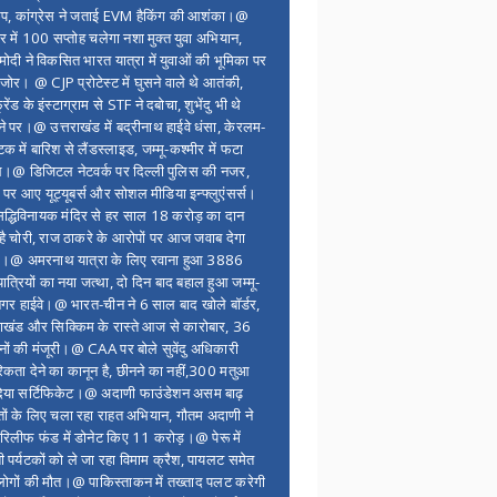
ंप, कांग्रेस ने जताई EVM हैकिंग की आशंका।@
र में 100 सप्ताेह चलेगा नशा मुक्त युवा अभियान,
ोदी ने विकसित भारत यात्रा में युवाओं की भूमिका पर
 जोर। @ CJP प्रोटेस्ट में घुसने वाले थे आतंकी,
्रेंड के इंस्टाग्राम से STF ने दबोचा, शुभेंदु भी थे
ने पर।@ उत्तराखंड में बद्रीनाथ हाईवे धंसा, केरलम-
टक में बारिश से लैंडस्लाइड, जम्मू-कश्मीर में फटा
।@ डिजिटल नेटवर्क पर दिल्ली पुलिस की नजर,
 पर आए यूट्यूबर्स और सोशल मीडिया इन्फ्लुएंसर्स।
द्धिविनायक मंदिर से हर साल 18 करोड़ का दान
 है चोरी, राज ठाकरे के आरोपों पर आज जवाब देगा
र।@ अमरनाथ यात्रा के लिए रवाना हुआ 3886
यात्रियों का नया जत्था, दो दिन बाद बहाल हुआ जम्मू-
नगर हाईवे।@ भारत-चीन ने 6 साल बाद खोले बॉर्डर,
राखंड और सिक्किम के रास्ते आज से कारोबार, 36
नों की मंजूरी।@ CAA पर बोले सुवेंदु अधिकारी
िकता देने का कानून है, छीनने का नहीं,300 मतुआ
िया सर्टिफिकेट।@ अदाणी फाउंडेशन असम बाढ़
ितों के लिए चला रहा राहत अभियान, गौतम अदाणी ने
िलीफ फंड में डोनेट किए 11 करोड़।@ पेरू में
शी पर्यटकों को ले जा रहा विमाम क्रैश, पायलट समेत
ोगों की मौत।@ पाकिस्ताकन में तख्ताद पलट करेगी