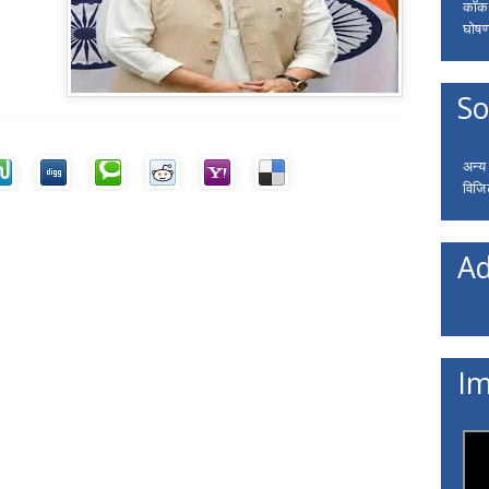
कॉकरो
घोषणा
So
अन्य
विजि
Ad
Im