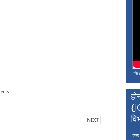
"सिंध
ments
हो
{J
वि
NEXT
जल्द