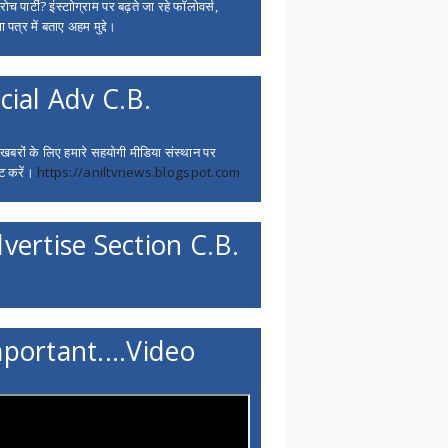
च पार्टी? इंस्टाोग्राम पर बढ़ते जा रहे फॉलोवर्स,
 पत्र में बताए अहम मुद्दे।
cial Adv C.B.
 खबरों के लिए हमारे सहयोगी मीडिया संस्थान पर
ट करें।
https://aniltvnews.blogspot.com
vertise Section C.B.
portant....Video