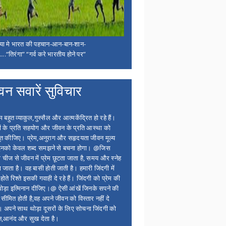
िया मे भारत की पहचान-आन-बान-शान-
...“तिरंगा” “गर्व करे भारतीय होने पर”
वन सवारें सुविचार
बहुत व्याकुल,गुस्सैल और आत्मकेंद्रित हो रहे हैं।
ों के प्रति सहयोग और जीवन के प्रति आस्था को
त कीजिए। प्रेम,अनुराग और सहृदयता जीवन मूल्य
 इनको केवल शब्द समझने से बचना होगा। @जिस
 चीज से जीवन में प्रेम छूटता जाता है, समय और स्नेह
 जाता है। वह बासी होती जाती है। हमारी जिंदगी में
होते रिश्ते इसकी गवाही दे रहे हैं। जिंदगी को प्रेम की
थोड़ा इत्मिनान दीजिए।@ ऐसी आंखें जिनके सपने की
 सीमित होती है,वह अपने जीवन को विस्तार नहीं दे
ं। अपने साथ थोड़ा दूसरों के लिए सोचना जिंदगी को
न,आनंद और सुख देता है।