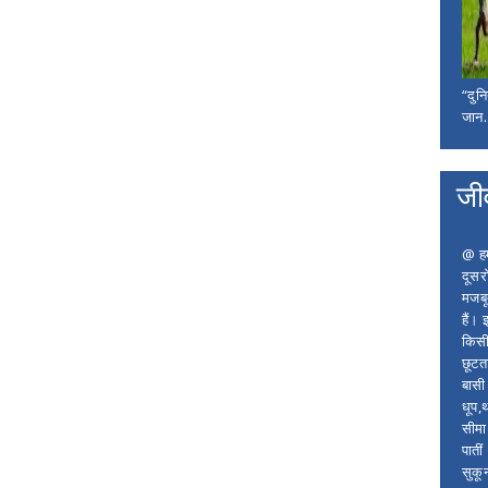
“दुन
जान..
जी
@ हम 
दूसर
मजबू
हैं।
किसी
छूटता
बासी 
धूप,
सीमा
पाती
सुकू