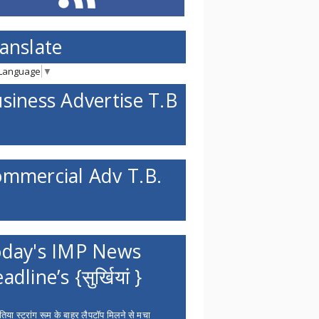
anslate
 Language
▼
siness Advertise T.B
mmercial Adv T.B.
day's IMP News
adline’s {सुर्खियां }
िया स्ट्रांग रूम के बाहर लैपटॉप मिलने से मचा