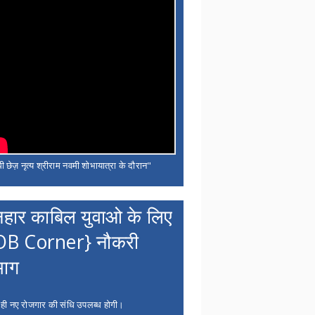
ी छेज़ नृत्य श्रीराम नवमी शोभायात्रा के दौरान"
नहार काबिल युवाओ के लिए
OB Corner} नौकरी
भाग
 ही नए रोजगार की संधि उपलब्ध होगी।