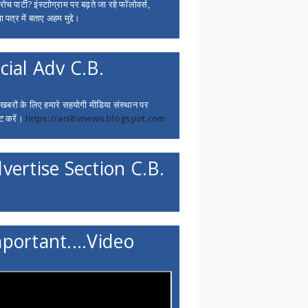
च पार्टी? इंस्टाोग्राम पर बढ़ते जा रहे फॉलोवर्स,
 पत्र में बताए अहम मुद्दे।
cial Adv C.B.
 खबरों के लिए हमारे सहयोगी मीडिया संस्थान पर
ट करें।
https://aniltvnews.blogspot.com
vertise Section C.B.
portant....Video