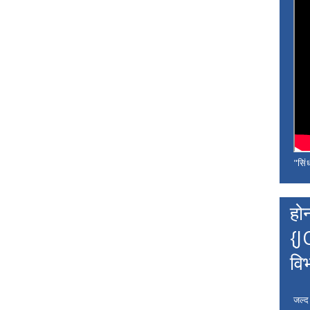
"सिंध
हो
{J
वि
जल्द