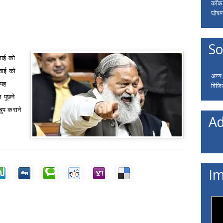
कॉकरो
घोषणा
So
वाई को
रवाई को
अन्य
 यह
विजि
 पूछने
चुप कराने
Ad
Im