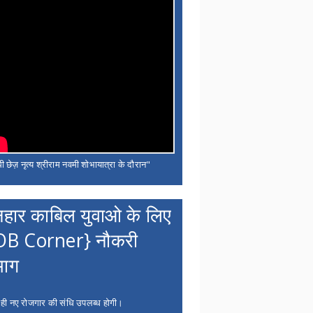
ी छेज़ नृत्य श्रीराम नवमी शोभायात्रा के दौरान"
नहार काबिल युवाओ के लिए
OB Corner} नौकरी
भाग
 ही नए रोजगार की संधि उपलब्ध होगी।