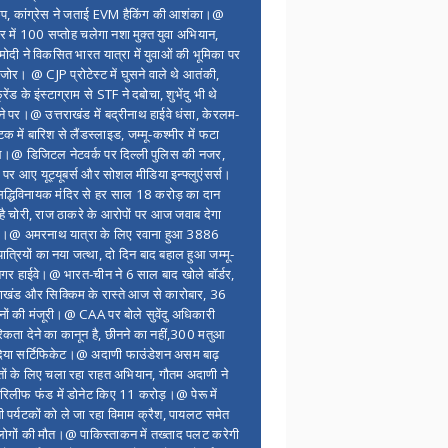
ंप, कांग्रेस ने जताई EVM हैकिंग की आशंका।@
र में 100 सप्ताेह चलेगा नशा मुक्त युवा अभियान,
ोदी ने विकसित भारत यात्रा में युवाओं की भूमिका पर
 जोर। @ CJP प्रोटेस्ट में घुसने वाले थे आतंकी,
्रेंड के इंस्टाग्राम से STF ने दबोचा, शुभेंदु भी थे
ने पर।@ उत्तराखंड में बद्रीनाथ हाईवे धंसा, केरलम-
टक में बारिश से लैंडस्लाइड, जम्मू-कश्मीर में फटा
।@ डिजिटल नेटवर्क पर दिल्ली पुलिस की नजर,
 पर आए यूट्यूबर्स और सोशल मीडिया इन्फ्लुएंसर्स।
द्धिविनायक मंदिर से हर साल 18 करोड़ का दान
 है चोरी, राज ठाकरे के आरोपों पर आज जवाब देगा
र।@ अमरनाथ यात्रा के लिए रवाना हुआ 3886
यात्रियों का नया जत्था, दो दिन बाद बहाल हुआ जम्मू-
नगर हाईवे।@ भारत-चीन ने 6 साल बाद खोले बॉर्डर,
राखंड और सिक्किम के रास्ते आज से कारोबार, 36
नों की मंजूरी।@ CAA पर बोले सुवेंदु अधिकारी
िकता देने का कानून है, छीनने का नहीं,300 मतुआ
िया सर्टिफिकेट।@ अदाणी फाउंडेशन असम बाढ़
ितों के लिए चला रहा राहत अभियान, गौतम अदाणी ने
िलीफ फंड में डोनेट किए 11 करोड़।@ पेरू में
शी पर्यटकों को ले जा रहा विमाम क्रैश, पायलट समेत
ोगों की मौत।@ पाकिस्ताकन में तख्ताद पलट करेगी