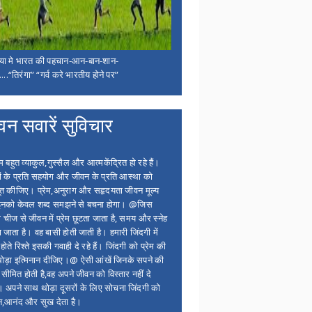
िया मे भारत की पहचान-आन-बान-शान-
...“तिरंगा” “गर्व करे भारतीय होने पर”
वन सवारें सुविचार
बहुत व्याकुल,गुस्सैल और आत्मकेंद्रित हो रहे हैं।
ों के प्रति सहयोग और जीवन के प्रति आस्था को
त कीजिए। प्रेम,अनुराग और सहृदयता जीवन मूल्य
 इनको केवल शब्द समझने से बचना होगा। @जिस
 चीज से जीवन में प्रेम छूटता जाता है, समय और स्नेह
 जाता है। वह बासी होती जाती है। हमारी जिंदगी में
होते रिश्ते इसकी गवाही दे रहे हैं। जिंदगी को प्रेम की
थोड़ा इत्मिनान दीजिए।@ ऐसी आंखें जिनके सपने की
 सीमित होती है,वह अपने जीवन को विस्तार नहीं दे
ं। अपने साथ थोड़ा दूसरों के लिए सोचना जिंदगी को
न,आनंद और सुख देता है।