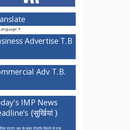
anslate
 Language
▼
siness Advertise T.B
mmercial Adv T.B.
day's IMP News
adline’s {सुर्खियां }
िया स्ट्रांग रूम के बाहर लैपटॉप मिलने से मचा