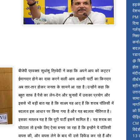
हड़क
देशभ
PM म
दिया
गर्लफ
निशा
कर्ना
बादल
रडार
@ सि
होता
बीजेपी प्रवक्ता सुधांशु त्रिवेदी ने कहा कि अपने आप को कट्टर
मंदी
तीर्थ
ईमानदार होने का दावा करने वाली आम आदमी पार्टी का किरदार
श्री
अब तार-तार होकर जनता के सामने आ रहा है।
उन्होंने कहा कि
उत्त
बहुत साफ है पैसे का लेन-देन और चुनावों में उसका प्रयोग और
सामा
इससे भी बड़ी बात यह है कि साक्ष्य यह आए हैं कि शराब पॉलिसी में
नागर
को द
बदलाव इस आधार पर किया गया है और यह बदलाव नीतिगत है।
पीड़
इसका मतलब यह है कि पूरी पार्टी इसमें शामिल है। यह शराब का
CM र
घोटाला तो इनके लिए ऐसा बनता जा रहा है कि इन्होंने ये पॉलिसी
विदे
13 ल
वापस की
,
और वापस लेने के बाद भी उसे डिफेंड कर रहे हैं और