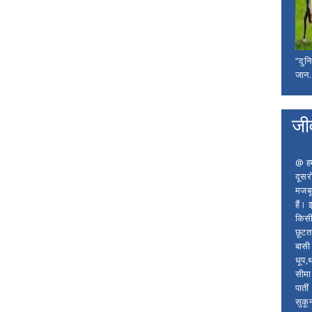
“दुन
जान..
जी
@ हम 
दूसर
मजबू
हैं।
किसी
छूटता
बासी 
धूप,
सीमा
पाती
सुकू