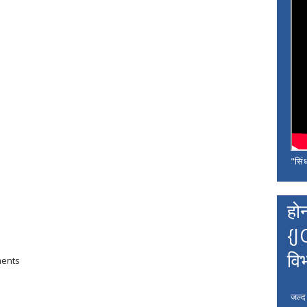
"सिंध
हो
{J
वि
ments
जल्द