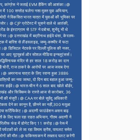
ंप, कांग्रेस ने जताई EVM हैकिंग की आशंका।@
र में 100 सप्ताेह चलेगा नशा मुक्त युवा अभियान,
ोदी ने विकसित भारत यात्रा में युवाओं की भूमिका पर
 जोर। @ CJP प्रोटेस्ट में घुसने वाले थे आतंकी,
्रेंड के इंस्टाग्राम से STF ने दबोचा, शुभेंदु भी थे
ने पर।@ उत्तराखंड में बद्रीनाथ हाईवे धंसा, केरलम-
टक में बारिश से लैंडस्लाइड, जम्मू-कश्मीर में फटा
।@ डिजिटल नेटवर्क पर दिल्ली पुलिस की नजर,
 पर आए यूट्यूबर्स और सोशल मीडिया इन्फ्लुएंसर्स।
द्धिविनायक मंदिर से हर साल 18 करोड़ का दान
 है चोरी, राज ठाकरे के आरोपों पर आज जवाब देगा
र।@ अमरनाथ यात्रा के लिए रवाना हुआ 3886
यात्रियों का नया जत्था, दो दिन बाद बहाल हुआ जम्मू-
नगर हाईवे।@ भारत-चीन ने 6 साल बाद खोले बॉर्डर,
राखंड और सिक्किम के रास्ते आज से कारोबार, 36
नों की मंजूरी।@ CAA पर बोले सुवेंदु अधिकारी
िकता देने का कानून है, छीनने का नहीं,300 मतुआ
िया सर्टिफिकेट।@ अदाणी फाउंडेशन असम बाढ़
ितों के लिए चला रहा राहत अभियान, गौतम अदाणी ने
िलीफ फंड में डोनेट किए 11 करोड़।@ पेरू में
शी पर्यटकों को ले जा रहा विमाम क्रैश, पायलट समेत
ोगों की मौत।@ पाकिस्ताकन में तख्ताद पलट करेगी