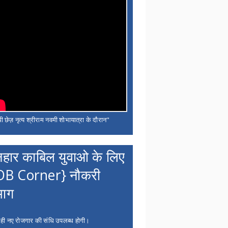
ी छेज़ नृत्य श्रीराम नवमी शोभायात्रा के दौरान"
नहार काबिल युवाओ के लिए
OB Corner} नौकरी
भाग
 ही नए रोजगार की संधि उपलब्ध होगी।