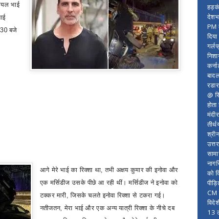
ायल भाई
हड़क
देशभ
भाई
PM म
:30
बजे
दिया
गर्लफ
निशा
कर्ना
बादल
रडार
@ सि
होता
मंदी
तीर्थ
श्री
उत्त
सामा
नागर
आगे मेरे भाई का रिक्शा था
,
तभी अक्षय कुमार की इनोवा और
को द
पीड़
एक मर्सिडीज उसके पीछे आ रही थीं। मर्सिडीज ने इनोवा को
CM र
टक्कर मारी
,
जिसके चलते इनोवा रिक्शा से टकरा गई।
विदे
नतीजतन
,
मेरा भाई और एक अन्य यात्री रिक्शा के नीचे दब
13 ल