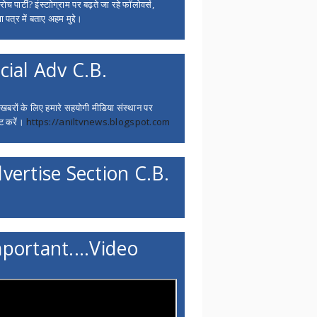
च पार्टी? इंस्टाोग्राम पर बढ़ते जा रहे फॉलोवर्स,
 पत्र में बताए अहम मुद्दे।
cial Adv C.B.
 खबरों के लिए हमारे सहयोगी मीडिया संस्थान पर
ट करें।
https://aniltvnews.blogspot.com
vertise Section C.B.
portant....Video