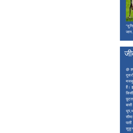
“दुन
जान..
जी
@ हम 
दूसर
मजबू
हैं।
किसी
छूटता
बासी 
धूप,
सीमा
पाती
सुकू