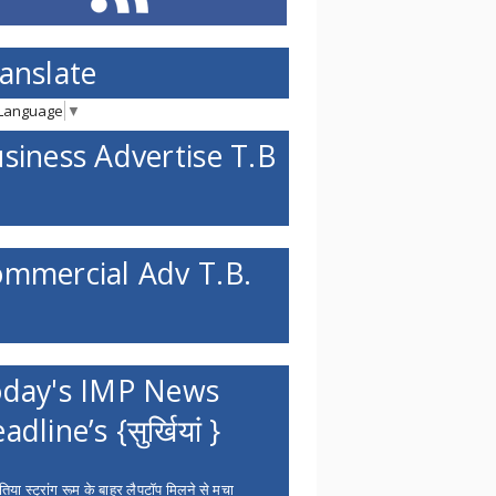
anslate
 Language
▼
siness Advertise T.B
mmercial Adv T.B.
day's IMP News
adline’s {सुर्खियां }
िया स्ट्रांग रूम के बाहर लैपटॉप मिलने से मचा