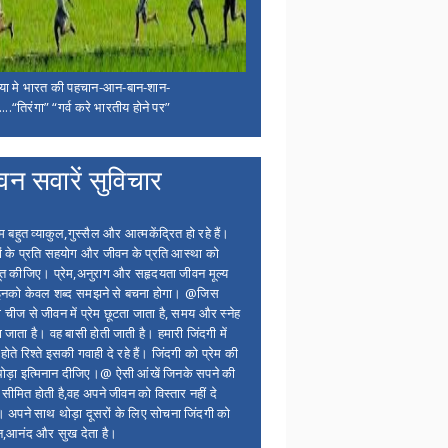
िया मे भारत की पहचान-आन-बान-शान-
...“तिरंगा” “गर्व करे भारतीय होने पर”
वन सवारें सुविचार
बहुत व्याकुल,गुस्सैल और आत्मकेंद्रित हो रहे हैं।
ों के प्रति सहयोग और जीवन के प्रति आस्था को
त कीजिए। प्रेम,अनुराग और सहृदयता जीवन मूल्य
 इनको केवल शब्द समझने से बचना होगा। @जिस
 चीज से जीवन में प्रेम छूटता जाता है, समय और स्नेह
 जाता है। वह बासी होती जाती है। हमारी जिंदगी में
होते रिश्ते इसकी गवाही दे रहे हैं। जिंदगी को प्रेम की
थोड़ा इत्मिनान दीजिए।@ ऐसी आंखें जिनके सपने की
 सीमित होती है,वह अपने जीवन को विस्तार नहीं दे
ं। अपने साथ थोड़ा दूसरों के लिए सोचना जिंदगी को
न,आनंद और सुख देता है।