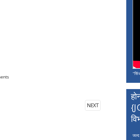
"सिंध
ments
हो
{J
NEXT
वि
जल्द