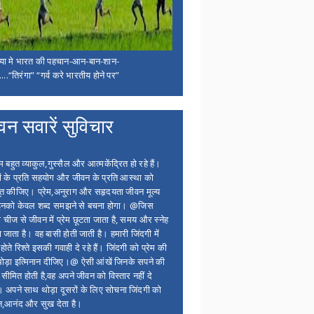
िया मे भारत की पहचान-आन-बान-शान-
...“तिरंगा” “गर्व करे भारतीय होने पर”
वन सवारें सुविचार
बहुत व्याकुल,गुस्सैल और आत्मकेंद्रित हो रहे हैं।
ों के प्रति सहयोग और जीवन के प्रति आस्था को
त कीजिए। प्रेम,अनुराग और सहृदयता जीवन मूल्य
 इनको केवल शब्द समझने से बचना होगा। @जिस
 चीज से जीवन में प्रेम छूटता जाता है, समय और स्नेह
 जाता है। वह बासी होती जाती है। हमारी जिंदगी में
होते रिश्ते इसकी गवाही दे रहे हैं। जिंदगी को प्रेम की
थोड़ा इत्मिनान दीजिए।@ ऐसी आंखें जिनके सपने की
 सीमित होती है,वह अपने जीवन को विस्तार नहीं दे
ं। अपने साथ थोड़ा दूसरों के लिए सोचना जिंदगी को
न,आनंद और सुख देता है।