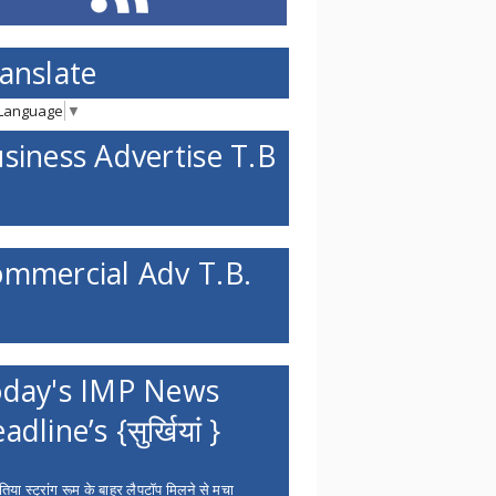
anslate
 Language
▼
siness Advertise T.B
mmercial Adv T.B.
day's IMP News
adline’s {सुर्खियां }
िया स्ट्रांग रूम के बाहर लैपटॉप मिलने से मचा