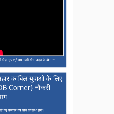
ी छेज़ नृत्य श्रीराम नवमी शोभायात्रा के दौरान"
नहार काबिल युवाओ के लिए
OB Corner} नौकरी
भाग
 ही नए रोजगार की संधि उपलब्ध होगी।