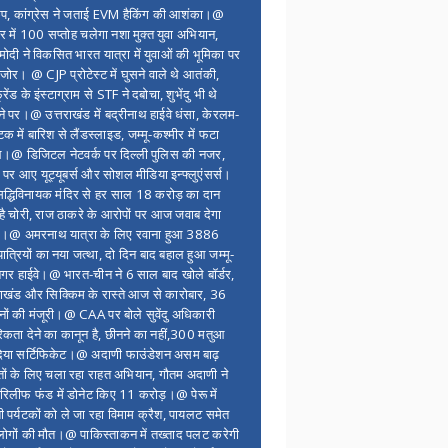
ंप, कांग्रेस ने जताई EVM हैकिंग की आशंका।@
र में 100 सप्ताेह चलेगा नशा मुक्त युवा अभियान,
ोदी ने विकसित भारत यात्रा में युवाओं की भूमिका पर
 जोर। @ CJP प्रोटेस्ट में घुसने वाले थे आतंकी,
्रेंड के इंस्टाग्राम से STF ने दबोचा, शुभेंदु भी थे
ने पर।@ उत्तराखंड में बद्रीनाथ हाईवे धंसा, केरलम-
टक में बारिश से लैंडस्लाइड, जम्मू-कश्मीर में फटा
।@ डिजिटल नेटवर्क पर दिल्ली पुलिस की नजर,
 पर आए यूट्यूबर्स और सोशल मीडिया इन्फ्लुएंसर्स।
द्धिविनायक मंदिर से हर साल 18 करोड़ का दान
 है चोरी, राज ठाकरे के आरोपों पर आज जवाब देगा
र।@ अमरनाथ यात्रा के लिए रवाना हुआ 3886
यात्रियों का नया जत्था, दो दिन बाद बहाल हुआ जम्मू-
नगर हाईवे।@ भारत-चीन ने 6 साल बाद खोले बॉर्डर,
राखंड और सिक्किम के रास्ते आज से कारोबार, 36
नों की मंजूरी।@ CAA पर बोले सुवेंदु अधिकारी
िकता देने का कानून है, छीनने का नहीं,300 मतुआ
िया सर्टिफिकेट।@ अदाणी फाउंडेशन असम बाढ़
ितों के लिए चला रहा राहत अभियान, गौतम अदाणी ने
िलीफ फंड में डोनेट किए 11 करोड़।@ पेरू में
शी पर्यटकों को ले जा रहा विमाम क्रैश, पायलट समेत
ोगों की मौत।@ पाकिस्ताकन में तख्ताद पलट करेगी