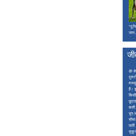
“दुन
जान..
जी
@ हम 
दूसर
मजबू
हैं।
किसी
छूटता
बासी 
धूप,
सीमा
पाती
सुकू