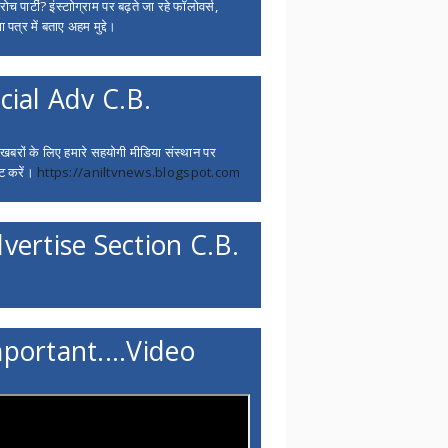
च पार्टी? इंस्टाोग्राम पर बढ़ते जा रहे फॉलोवर्स,
 पत्र में बताए अहम मुद्दे।
cial Adv C.B.
 खबरों के लिए हमारे सहयोगी मीडिया संस्थान पर
ट करें।
https://aniltvnews.blogspot.com
vertise Section C.B.
portant....Video