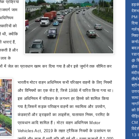
क प्रक्रिया
हड़क
राजमार्ग जाम
देशभ
PM म
ग अधिनियम
दिया
्शनकारियों को
गर्लफ
ी थी
,
क्योंकि
निशा
कर्ना
 धाराएं हैं
,
बादल
ो सकती है और
रडार
लाव के
@ सि
होता
मलों में जेल का प्रावधान खत्म कर दिया गया है और इसे जुर्माने तक सीमित कर
मंदी
तीर्थ
भारतीय मोटर वाहन अधिनियम सभी परिवहन वाहनों के लिए नियमों
श्री
और विनियमों का एक सेट है
,
जिसे
1988
में पारित किया गया था।
उत्त
सामा
इस अधिनियम में परिवहन के लगभग हर हिस्से को शामिल किया
नागर
गया है
,
जिसमें सड़क परिवहन वाहनों का स्वामित्व और उपयोग
,
को द
कंडक्टरों और ड्राइवरों का लाइसेंस
,
यातायात नियम
,
परमिट के
पीड़
CM र
प्रावधान आदि शामिल हैं।
मोटर वाहन अधिनियम
Motor
विदे
Vehicles Act
, 2019
के तहत ट्रैफिक नियमों के उल्लंघन पर
13 ल
जुर्माने
और सजा में भारी वृद्धि की गई थी।
मुख्य सजाओं में
1,000