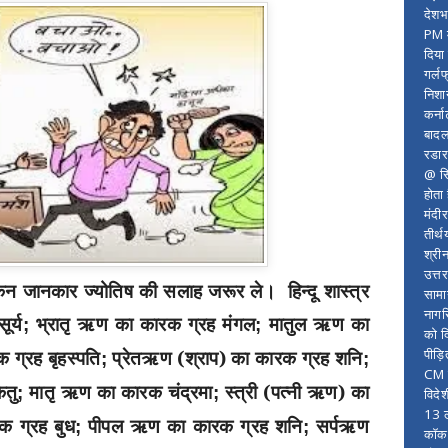
देशभ
PM म
दिया
गर्लफ
निशा
कर्ना
बादल
रडार
@ सि
होता
मंदी
तीर्थ
श्री
उत्त
िन जानकार ज्योतिष की सलाह जरूर ले। हिन्दू शास्त्र
सामा
नागर
र्य
भ्रातृ ऋण का कारक ग्रह मंगल
मातुल ऋण का
;
;
को द
पीड़
 ग्रह बृहस्पति
प्रेतऋण (श्राप) का कारक ग्रह शनि
;
;
CM र
ेतु
मातृ ऋण का कारक चंद्रमा
स्त्री (पत्नी ऋण) का
;
;
विदे
13 ल
 ग्रह बुध
पीपल ऋण का कारक ग्रह शनि
सर्पऋण
;
;
कॉकरो