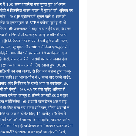
र में 100 सप्ताेह चलेगा नशा मुक्त युवा अभियान,
ोदी ने विकसित भारत यात्रा में युवाओं की भूमिका पर
 जोर। @ CJP प्रोटेस्ट में घुसने वाले थे आतंकी,
्रेंड के इंस्टाग्राम से STF ने दबोचा, शुभेंदु भी थे
ने पर।@ उत्तराखंड में बद्रीनाथ हाईवे धंसा, केरलम-
टक में बारिश से लैंडस्लाइड, जम्मू-कश्मीर में फटा
।@ डिजिटल नेटवर्क पर दिल्ली पुलिस की नजर,
 पर आए यूट्यूबर्स और सोशल मीडिया इन्फ्लुएंसर्स।
द्धिविनायक मंदिर से हर साल 18 करोड़ का दान
 है चोरी, राज ठाकरे के आरोपों पर आज जवाब देगा
र।@ अमरनाथ यात्रा के लिए रवाना हुआ 3886
यात्रियों का नया जत्था, दो दिन बाद बहाल हुआ जम्मू-
नगर हाईवे।@ भारत-चीन ने 6 साल बाद खोले बॉर्डर,
राखंड और सिक्किम के रास्ते आज से कारोबार, 36
नों की मंजूरी।@ CAA पर बोले सुवेंदु अधिकारी
िकता देने का कानून है, छीनने का नहीं,300 मतुआ
िया सर्टिफिकेट।@ अदाणी फाउंडेशन असम बाढ़
ितों के लिए चला रहा राहत अभियान, गौतम अदाणी ने
िलीफ फंड में डोनेट किए 11 करोड़।@ पेरू में
शी पर्यटकों को ले जा रहा विमाम क्रैश, पायलट समेत
ोगों की मौत।@ पाकिस्ताकन में तख्ताद पलट करेगी
च पार्टी? इंस्टाोग्राम पर बढ़ते जा रहे फॉलोवर्स,