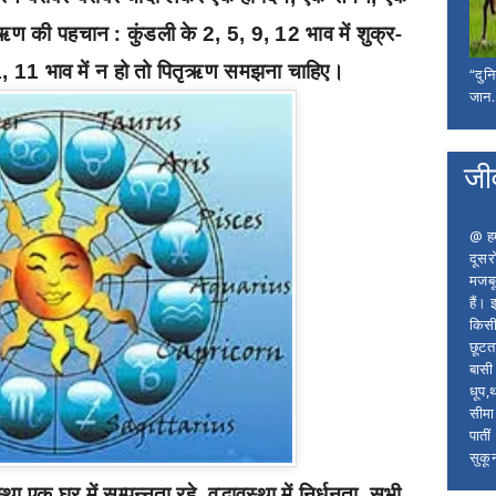
ितृऋण की पहचान :
कुंडली के
भाव में शुक्र-
2, 5, 9, 12
भाव में न हो तो पितृऋण समझना चाहिए।
1, 11
“दुन
जान..
जी
@ हम 
दूसर
मजबू
हैं।
किसी
छूटता
बासी 
धूप,
सीमा
पाती
सुकू
ा एक घर में सम्पन्नता रहे
वृद्धावस्था में निर्धनता
सभी
,
,