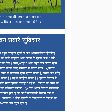
िया मे भारत की पहचान-आन-बान-शान-
...“तिरंगा” “गर्व करे भारतीय होने पर”
वन सवारें सुविचार
बहुत व्याकुल,गुस्सैल और आत्मकेंद्रित हो रहे हैं।
ों के प्रति सहयोग और जीवन के प्रति आस्था को
त कीजिए। प्रेम,अनुराग और सहृदयता जीवन मूल्य
 इनको केवल शब्द समझने से बचना होगा। @जिस
 चीज से जीवन में प्रेम छूटता जाता है, समय और स्नेह
 जाता है। वह बासी होती जाती है। हमारी जिंदगी में
होते रिश्ते इसकी गवाही दे रहे हैं। जिंदगी को प्रेम की
थोड़ा इत्मिनान दीजिए।@ ऐसी आंखें जिनके सपने की
 सीमित होती है,वह अपने जीवन को विस्तार नहीं दे
ं। अपने साथ थोड़ा दूसरों के लिए सोचना जिंदगी को
न,आनंद और सुख देता है।