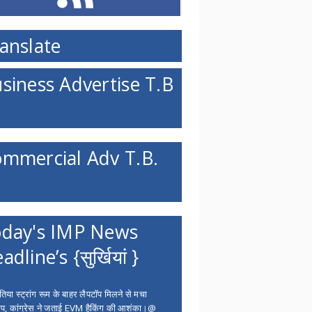
anslate
siness Advertise T.B
mmercial Adv T.B.
day's IMP News
adline’s {सुर्खियां }
िया स्ट्रांग रूम के बाहर लैपटॉप मिलने से मचा
ंप, कांग्रेस ने जताई EVM हैकिंग की आशंका।@