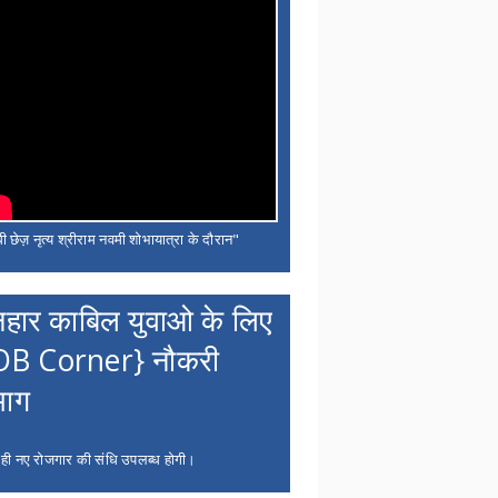
ी छेज़ नृत्य श्रीराम नवमी शोभायात्रा के दौरान"
नहार काबिल युवाओ के लिए
OB Corner} नौकरी
भाग
 ही नए रोजगार की संधि उपलब्ध होगी।