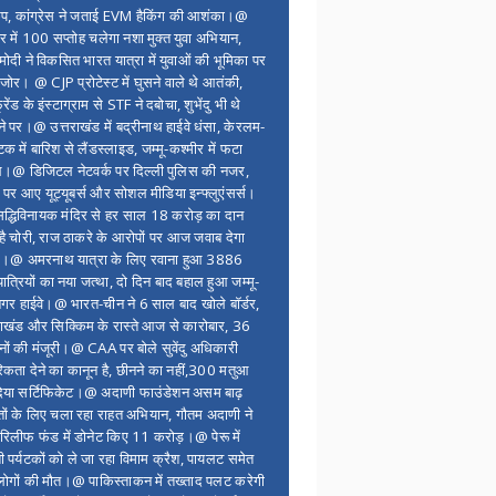
ंप, कांग्रेस ने जताई EVM हैकिंग की आशंका।@
र में 100 सप्ताेह चलेगा नशा मुक्त युवा अभियान,
ोदी ने विकसित भारत यात्रा में युवाओं की भूमिका पर
 जोर। @ CJP प्रोटेस्ट में घुसने वाले थे आतंकी,
्रेंड के इंस्टाग्राम से STF ने दबोचा, शुभेंदु भी थे
ने पर।@ उत्तराखंड में बद्रीनाथ हाईवे धंसा, केरलम-
टक में बारिश से लैंडस्लाइड, जम्मू-कश्मीर में फटा
।@ डिजिटल नेटवर्क पर दिल्ली पुलिस की नजर,
 पर आए यूट्यूबर्स और सोशल मीडिया इन्फ्लुएंसर्स।
द्धिविनायक मंदिर से हर साल 18 करोड़ का दान
 है चोरी, राज ठाकरे के आरोपों पर आज जवाब देगा
र।@ अमरनाथ यात्रा के लिए रवाना हुआ 3886
यात्रियों का नया जत्था, दो दिन बाद बहाल हुआ जम्मू-
नगर हाईवे।@ भारत-चीन ने 6 साल बाद खोले बॉर्डर,
राखंड और सिक्किम के रास्ते आज से कारोबार, 36
नों की मंजूरी।@ CAA पर बोले सुवेंदु अधिकारी
िकता देने का कानून है, छीनने का नहीं,300 मतुआ
िया सर्टिफिकेट।@ अदाणी फाउंडेशन असम बाढ़
ितों के लिए चला रहा राहत अभियान, गौतम अदाणी ने
िलीफ फंड में डोनेट किए 11 करोड़।@ पेरू में
शी पर्यटकों को ले जा रहा विमाम क्रैश, पायलट समेत
ोगों की मौत।@ पाकिस्ताकन में तख्ताद पलट करेगी