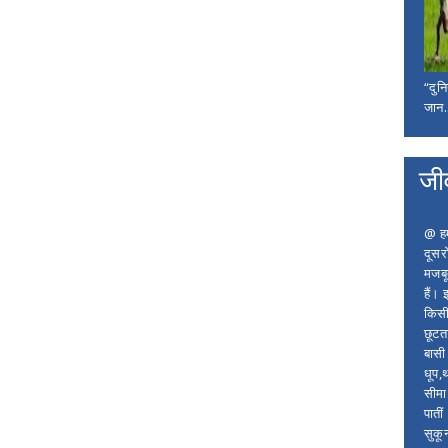
“दुन
जान..
जी
@ हम 
दूसर
मजबू
हैं।
किसी
छूटता
बासी 
धूप,
सीमा
पाती
सुकू