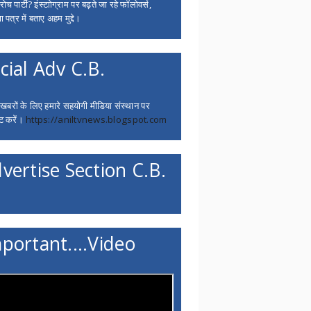
च पार्टी? इंस्टाोग्राम पर बढ़ते जा रहे फॉलोवर्स,
 पत्र में बताए अहम मुद्दे।
cial Adv C.B.
 खबरों के लिए हमारे सहयोगी मीडिया संस्थान पर
ट करें।
https://aniltvnews.blogspot.com
vertise Section C.B.
portant....Video