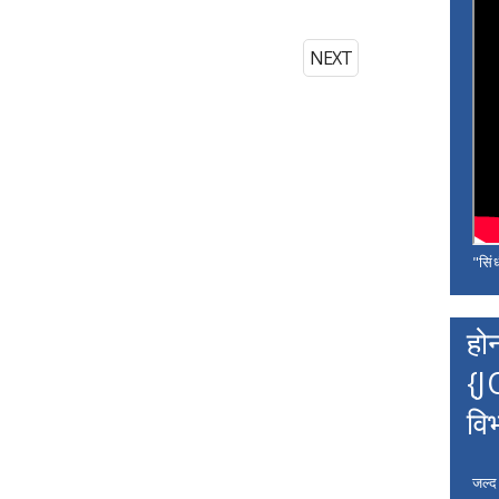
NEXT
"सिंध
हो
{J
वि
जल्द