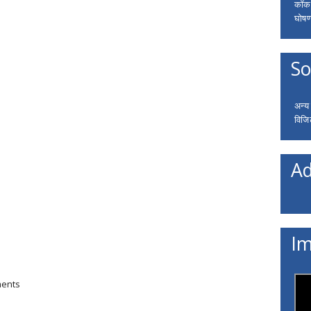
कॉकरो
घोषणा
So
अन्य
विजि
Ad
Im
ments