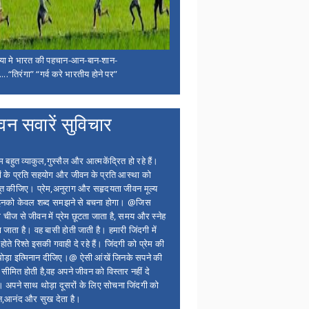
िया मे भारत की पहचान-आन-बान-शान-
...“तिरंगा” “गर्व करे भारतीय होने पर”
वन सवारें सुविचार
बहुत व्याकुल,गुस्सैल और आत्मकेंद्रित हो रहे हैं।
ों के प्रति सहयोग और जीवन के प्रति आस्था को
त कीजिए। प्रेम,अनुराग और सहृदयता जीवन मूल्य
 इनको केवल शब्द समझने से बचना होगा। @जिस
 चीज से जीवन में प्रेम छूटता जाता है, समय और स्नेह
 जाता है। वह बासी होती जाती है। हमारी जिंदगी में
होते रिश्ते इसकी गवाही दे रहे हैं। जिंदगी को प्रेम की
थोड़ा इत्मिनान दीजिए।@ ऐसी आंखें जिनके सपने की
 सीमित होती है,वह अपने जीवन को विस्तार नहीं दे
ं। अपने साथ थोड़ा दूसरों के लिए सोचना जिंदगी को
न,आनंद और सुख देता है।