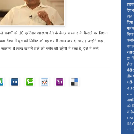
हड़क
देशभ
PM म
दिया
गर्लफ
े सवर्णों को 10 प्रतिशत आरक्षण देने के केंद्र सरकार के फैसले पर निशाना
निशा
कर्ना
नकम टैक्स में छूट की लिमिट को बढ़ाकर 8 लाख कर दी जाए। उन्होंने कहा
,
बादल
े सालाना 8 लाख कमाने वाले को गरीब की श्रेणी में रखा है
,
ऐसे में उन्हें
रडार
@ सि
होता
मंदी
तीर्थ
श्री
उत्त
सामा
नागर
को द
पीड़
CM र
विदे
13 ल