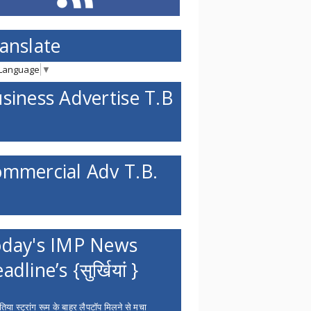
anslate
 Language
▼
siness Advertise T.B
mmercial Adv T.B.
day's IMP News
adline’s {सुर्खियां }
िया स्ट्रांग रूम के बाहर लैपटॉप मिलने से मचा