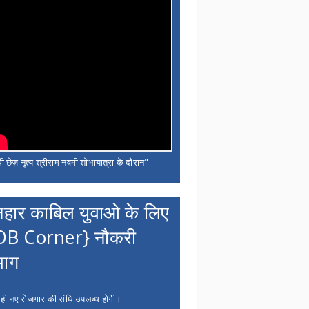
ी छेज़ नृत्य श्रीराम नवमी शोभायात्रा के दौरान"
नहार काबिल युवाओ के लिए
OB Corner} नौकरी
भाग
 ही नए रोजगार की संधि उपलब्ध होगी।