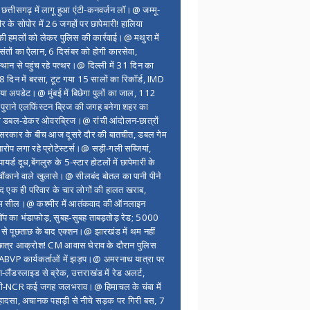
, छत्तीसगढ़ में लागू हुआ एंटी-कनवर्जन लॉ।@ जम्मू-
ीर के सोपोर में 26 जगहों पर छापेमारी! हालिया
ी हमलों को लेकर पुलिस की कार्रवाई।@ मथुरा में
ं संतों का ऐलान, 6 दिसंबर को होगी कारसेवा,
्थान से पहुंच रहे पत्थर।@ दिल्ली में 31 दिन का
 8 दिन में बरसा, टूट गया 15 सालों का रिकॉर्ड, IMD
या अपडेट।@ मुंबई में बिछेगा पुलों का जाल, 112
पुराने एलफिंस्टन ब्रिज की जगह बनेगा शहर का
 डबल-डेकर ओवरब्रिज।@ रांची आंदोलन-छात्रों
रकार के बीच आज दूसरे दौर की बातचीत, डबल गेम
रोप लगा रहे प्रोटेस्टर्स।@ सड़ी-गली सब्जियां,
ायर्ड दूध,बेंगलुरु के 5-स्टार होटलों में छापेमारी के
चौंकाने वाले खुलासे।@ सीलबंद बोतल का पानी पीने
ाद एक ही परिवार के चार लोगों की हालत खराब,
म सील।@ कश्मीर में आतंकवाद की ऑनलाइन
शॉप का भंडाफोड़, सुबह-सुबह ताबड़तोड़ रेड; 5000
ं से पूछताछ के बाद एक्शन।@ झारखंड में थम नहीं
छात्र आक्रोश! CM आवास घेराव के दौरान पुलिस
BVP कार्यकर्ताओं में झड़प।@ अमरनाथ यात्रा पर
-लैंडस्लाइड से ब्रेक, उत्तराखंड में रेड अलर्ट,
ली-NCR कई जगह जलभराव।@ हिमाचल के चंबा में
 हादसा, अचानक पहाड़ी से नीचे सड़क पर गिरी बस, 7