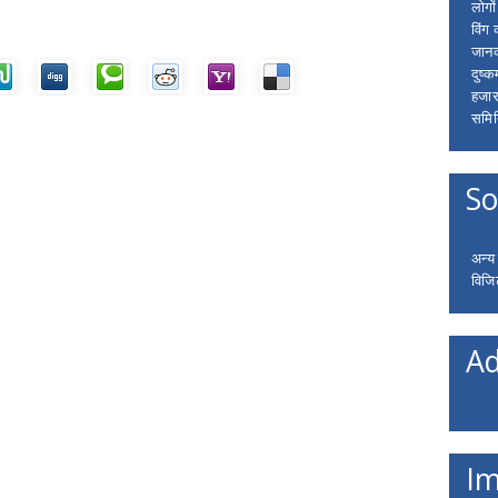
लोगो
विंग
जानक
दुष्क
हजार
समित
So
अन्य
विजि
Ad
Im