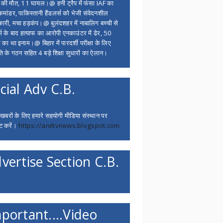
ं की मौत, 11 घायल।@ हनी ट्रैप में फंसा IAF का
 कमांडर, पाकिस्तानी हैंडलर्स को भेजी संवेदनशील
ारी, मचा हड़कंप।@ बुलंदशहर में नाबालिग बच्ची से
र्म के बाद हत्याफ का आरोपी एनकाउंटर में ढेर, 50
 का था इनाम।@ बिहार में पारदर्शी परीक्षा के लिए
ि के गठन सहित 4 बड़े शिक्षा सुधारों का ऐलान।
cial Adv C.B.
 खबरों के लिए हमारे सहयोगी मीडिया संस्थान पर
ट करें।
https://aniltvnews.blogspot.com
vertise Section C.B.
portant....Video