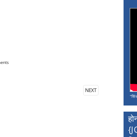
ments
NEXT
"सिंध
हो
{J