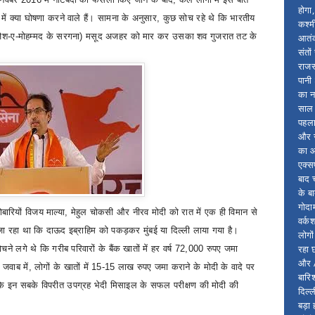
होगा
ं क्या घोषणा करने वाले हैं। सामना
के अनुसार
,
कुछ सोच रहे थे कि भारतीय
कश्म
ैश-ए-मोहम्मद के सरगना) मसूद अजहर को मार कर उसका शव गुजरात तट के
आतंक
संतो
राजस
पानी
का न
साल 
पहला
और स
का आ
एक्सप
बाद 
के ब
गोदा
बारियों विजय माल्या
,
मेहुल चोकसी और नीरव मोदी को रात में एक ही विमान से
वर्क
ा रहा था कि दाऊद इब्राहिम को पकड़कर मुंबई या दिल्ली लाया गया है।
लोगो
रहा 
े लगे थे कि गरीब परिवारों के बैंक खातों में हर वर्ष
72,000
रुपए जमा
और A
 जवाब में
,
लोगों के खातों में
15-15
लाख रुपए जमा कराने के मोदी के वादे पर
बारिश
कि इन सबके विपरीत उपग्रह भेदी मिसाइल के सफल परीक्षण की मोदी की
दिल्
बड़ा