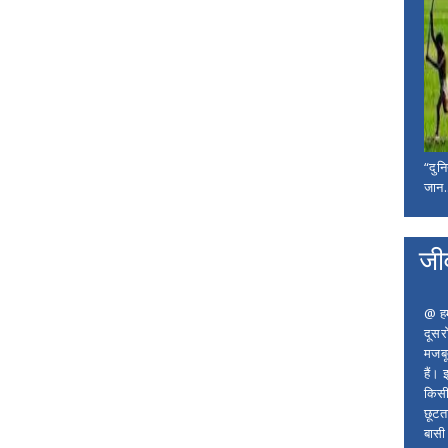
“दुन
जान..
जी
@ हम 
दूसर
मजबू
हैं।
किसी
छूटता
बासी 