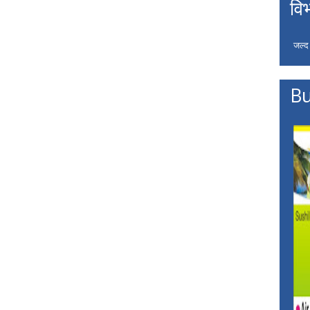
वि
जल्द
Bu