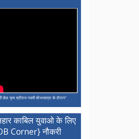
ी छेज़ नृत्य श्रीराम नवमी शोभायात्रा के दौरान"
नहार काबिल युवाओ के लिए
OB Corner} नौकरी