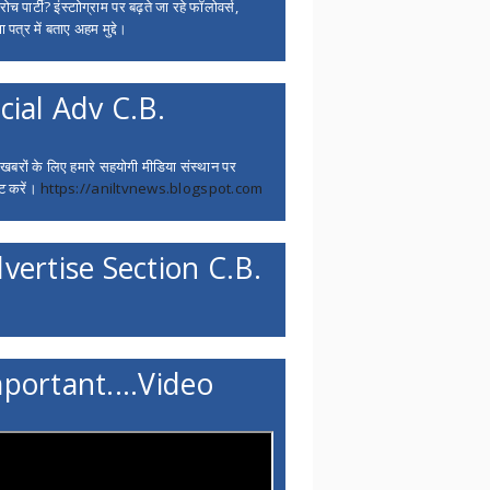
च पार्टी? इंस्टाोग्राम पर बढ़ते जा रहे फॉलोवर्स,
 पत्र में बताए अहम मुद्दे।
cial Adv C.B.
 खबरों के लिए हमारे सहयोगी मीडिया संस्थान पर
ट करें।
https://aniltvnews.blogspot.com
vertise Section C.B.
portant....Video