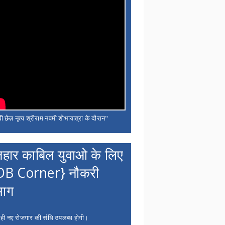
ी छेज़ नृत्य श्रीराम नवमी शोभायात्रा के दौरान"
नहार काबिल युवाओ के लिए
OB Corner} नौकरी
भाग
 ही नए रोजगार की संधि उपलब्ध होगी।