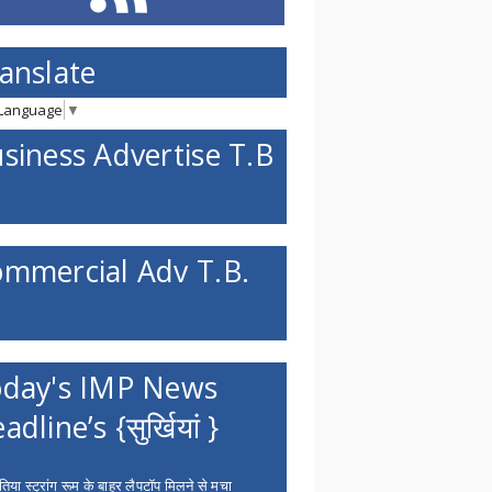
anslate
 Language
▼
siness Advertise T.B
mmercial Adv T.B.
day's IMP News
adline’s {सुर्खियां }
िया स्ट्रांग रूम के बाहर लैपटॉप मिलने से मचा