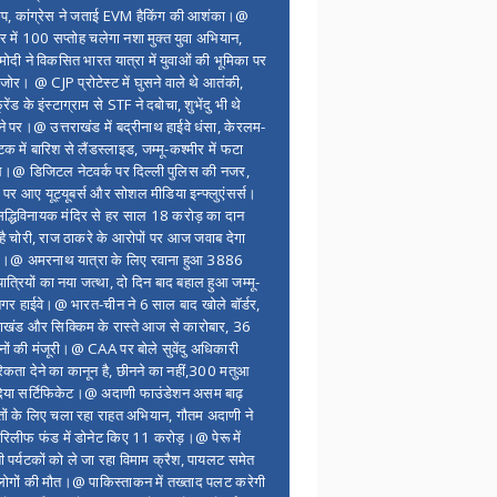
ंप, कांग्रेस ने जताई EVM हैकिंग की आशंका।@
र में 100 सप्ताेह चलेगा नशा मुक्त युवा अभियान,
ोदी ने विकसित भारत यात्रा में युवाओं की भूमिका पर
 जोर। @ CJP प्रोटेस्ट में घुसने वाले थे आतंकी,
्रेंड के इंस्टाग्राम से STF ने दबोचा, शुभेंदु भी थे
ने पर।@ उत्तराखंड में बद्रीनाथ हाईवे धंसा, केरलम-
टक में बारिश से लैंडस्लाइड, जम्मू-कश्मीर में फटा
।@ डिजिटल नेटवर्क पर दिल्ली पुलिस की नजर,
 पर आए यूट्यूबर्स और सोशल मीडिया इन्फ्लुएंसर्स।
द्धिविनायक मंदिर से हर साल 18 करोड़ का दान
 है चोरी, राज ठाकरे के आरोपों पर आज जवाब देगा
र।@ अमरनाथ यात्रा के लिए रवाना हुआ 3886
यात्रियों का नया जत्था, दो दिन बाद बहाल हुआ जम्मू-
नगर हाईवे।@ भारत-चीन ने 6 साल बाद खोले बॉर्डर,
राखंड और सिक्किम के रास्ते आज से कारोबार, 36
नों की मंजूरी।@ CAA पर बोले सुवेंदु अधिकारी
िकता देने का कानून है, छीनने का नहीं,300 मतुआ
िया सर्टिफिकेट।@ अदाणी फाउंडेशन असम बाढ़
ितों के लिए चला रहा राहत अभियान, गौतम अदाणी ने
िलीफ फंड में डोनेट किए 11 करोड़।@ पेरू में
शी पर्यटकों को ले जा रहा विमाम क्रैश, पायलट समेत
ोगों की मौत।@ पाकिस्ताकन में तख्ताद पलट करेगी