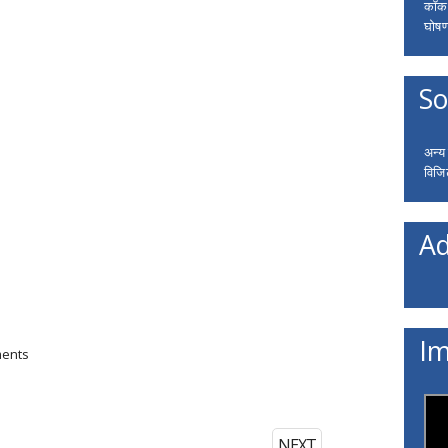
कॉकरो
घोषणा
So
अन्य
विजि
Ad
Im
ments
NEXT