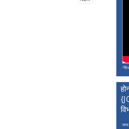
"सिंध
हो
{J
वि
जल्द