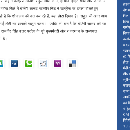
र सिंह ने कांग्रेस अध्यक्ष राहुल गांधी की दादी यानी इंदिरा गांधी और उनकी मां
हड़क
ोबा जिले में बीजेपी सांसद राजवीर सिंह ने कांग्रेस पर हमला बोलते हुए
देशभ
PM म
ही है कि शौचालय की बात कर रहे हैं
,
बड़ा छोटा दिमाग है। राहुल जी अगर आप
दिया
र गईं होती तब आपको मालूम पड़ता।
जाहिर सी बात है कि बीजेपी सासंद की यह
गर्लफ
राजवीर सिंह उत्तर प्रदेश के पूर्व मुख्यमंत्री और राजस्थान के राज्यपाल
निशा
कर्ना
भी हैं।
बादल
रडार
@ सि
होता
मंदी
तीर्थ
श्री
उत्त
सामा
नागर
को द
पीड़
CM र
विदे
13 ल