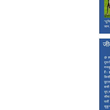
“दुन
जान..
जी
@ हम 
दूसर
मजबू
हैं।
किसी
छूटता
बासी 
धूप,
सीमा
पाती
सुकू