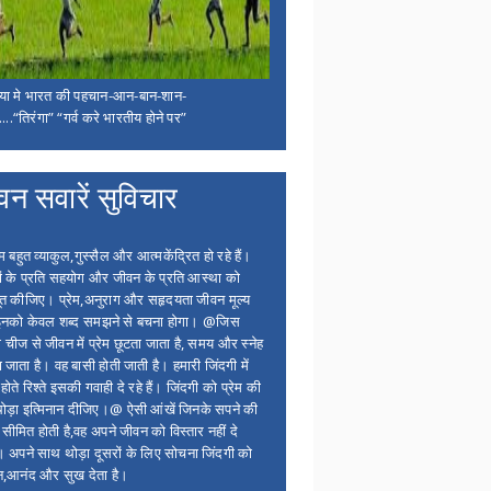
िया मे भारत की पहचान-आन-बान-शान-
...“तिरंगा” “गर्व करे भारतीय होने पर”
वन सवारें सुविचार
बहुत व्याकुल,गुस्सैल और आत्मकेंद्रित हो रहे हैं।
ों के प्रति सहयोग और जीवन के प्रति आस्था को
त कीजिए। प्रेम,अनुराग और सहृदयता जीवन मूल्य
 इनको केवल शब्द समझने से बचना होगा। @जिस
 चीज से जीवन में प्रेम छूटता जाता है, समय और स्नेह
 जाता है। वह बासी होती जाती है। हमारी जिंदगी में
होते रिश्ते इसकी गवाही दे रहे हैं। जिंदगी को प्रेम की
थोड़ा इत्मिनान दीजिए।@ ऐसी आंखें जिनके सपने की
 सीमित होती है,वह अपने जीवन को विस्तार नहीं दे
ं। अपने साथ थोड़ा दूसरों के लिए सोचना जिंदगी को
न,आनंद और सुख देता है।