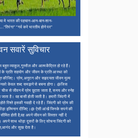
िया मे भारत की पहचान-आन-बान-शान-
...“तिरंगा” “गर्व करे भारतीय होने पर”
वन सवारें सुविचार
बहुत व्याकुल,गुस्सैल और आत्मकेंद्रित हो रहे हैं।
ों के प्रति सहयोग और जीवन के प्रति आस्था को
त कीजिए। प्रेम,अनुराग और सहृदयता जीवन मूल्य
 इनको केवल शब्द समझने से बचना होगा। @जिस
 चीज से जीवन में प्रेम छूटता जाता है, समय और स्नेह
 जाता है। वह बासी होती जाती है। हमारी जिंदगी में
होते रिश्ते इसकी गवाही दे रहे हैं। जिंदगी को प्रेम की
थोड़ा इत्मिनान दीजिए।@ ऐसी आंखें जिनके सपने की
 सीमित होती है,वह अपने जीवन को विस्तार नहीं दे
ं। अपने साथ थोड़ा दूसरों के लिए सोचना जिंदगी को
न,आनंद और सुख देता है।