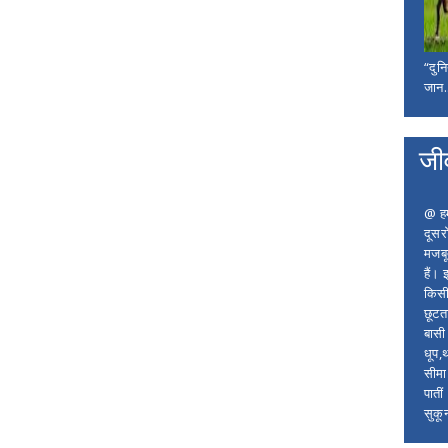
“दुन
जान..
जी
@ हम 
दूसर
मजबू
हैं।
किसी
छूटता
बासी 
धूप,
सीमा
पाती
सुकू