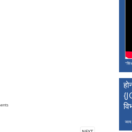
"सिंध
हो
{J
वि
ments
जल्द
NEXT