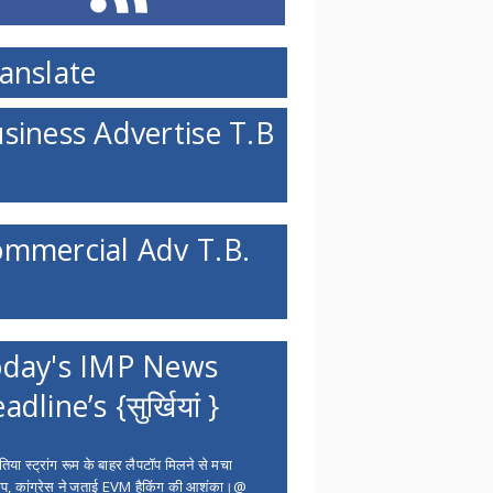
anslate
siness Advertise T.B
mmercial Adv T.B.
day's IMP News
adline’s {सुर्खियां }
िया स्ट्रांग रूम के बाहर लैपटॉप मिलने से मचा
ंप, कांग्रेस ने जताई EVM हैकिंग की आशंका।@