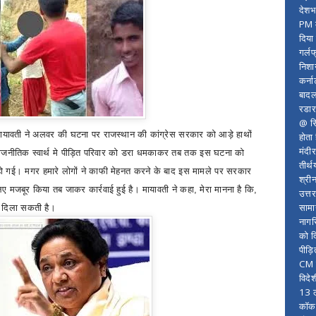
देशभ
PM म
दिया
गर्लफ
निशा
कर्ना
बादल
रडार
@ सि
ायावती ने अलवर की घटना पर राजस्थान की कांग्रेस सरकार को आड़े हाथों
होता
मंदी
राजनीतिक स्वार्थ मे पीड़ित परिवार को डरा धमकाकर तब तक इस घटना को
तीर्थ
ं हो गई। मगर हमारे लोगों ने काफी मेहनत करने के बाद इस मामले पर सरकार
श्री
ए मजबूर किया तब जाकर कार्रवाई हुई है। मायावती ने कहा
,
मेरा मानना है कि
,
उत्त
सामा
ी दिला सकती है।
नागर
को द
पीड़
CM र
विदे
13 ल
कॉकरो