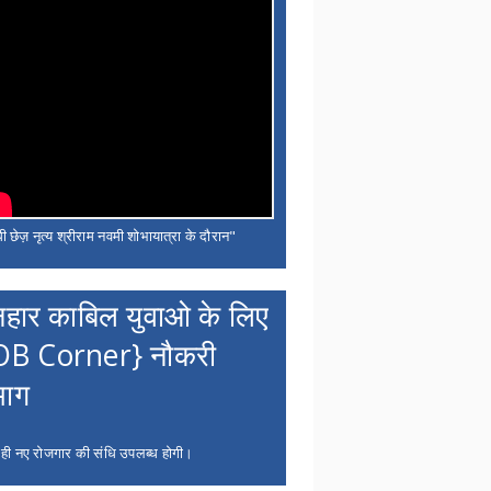
ी छेज़ नृत्य श्रीराम नवमी शोभायात्रा के दौरान"
नहार काबिल युवाओ के लिए
OB Corner} नौकरी
भाग
 ही नए रोजगार की संधि उपलब्ध होगी।