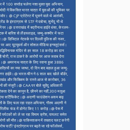
र में 100 सप्ताेह चलेगा नशा मुक्त युवा अभियान,
ोदी ने विकसित भारत यात्रा में युवाओं की भूमिका पर
 जोर। @ CJP प्रोटेस्ट में घुसने वाले थे आतंकी,
्रेंड के इंस्टाग्राम से STF ने दबोचा, शुभेंदु भी थे
ने पर।@ उत्तराखंड में बद्रीनाथ हाईवे धंसा, केरलम-
टक में बारिश से लैंडस्लाइड, जम्मू-कश्मीर में फटा
।@ डिजिटल नेटवर्क पर दिल्ली पुलिस की नजर,
 पर आए यूट्यूबर्स और सोशल मीडिया इन्फ्लुएंसर्स।
द्धिविनायक मंदिर से हर साल 18 करोड़ का दान
 है चोरी, राज ठाकरे के आरोपों पर आज जवाब देगा
र।@ अमरनाथ यात्रा के लिए रवाना हुआ 3886
यात्रियों का नया जत्था, दो दिन बाद बहाल हुआ जम्मू-
नगर हाईवे।@ भारत-चीन ने 6 साल बाद खोले बॉर्डर,
राखंड और सिक्किम के रास्ते आज से कारोबार, 36
नों की मंजूरी।@ CAA पर बोले सुवेंदु अधिकारी
िकता देने का कानून है, छीनने का नहीं,300 मतुआ
िया सर्टिफिकेट।@ अदाणी फाउंडेशन असम बाढ़
ितों के लिए चला रहा राहत अभियान, गौतम अदाणी ने
िलीफ फंड में डोनेट किए 11 करोड़।@ पेरू में
शी पर्यटकों को ले जा रहा विमाम क्रैश, पायलट समेत
ोगों की मौत।@ पाकिस्ताकन में तख्ताद पलट करेगी
च पार्टी? इंस्टाोग्राम पर बढ़ते जा रहे फॉलोवर्स,