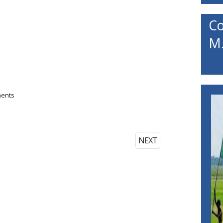
C
M.
ments
NEXT