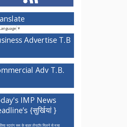
anslate
 Language
▼
siness Advertise T.B
mmercial Adv T.B.
day's IMP News
adline’s {सुर्खियां }
िया स्ट्रांग रूम के बाहर लैपटॉप मिलने से मचा