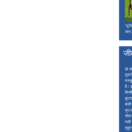
“दुन
जान..
जी
@ हम 
दूसर
मजबू
हैं।
किसी
छूटता
बासी 
धूप,
सीमा
पाती
सुकू