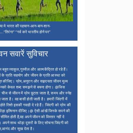
िया मे भारत की पहचान-आन-बान-शान-
...“तिरंगा” “गर्व करे भारतीय होने पर”
वन सवारें सुविचार
बहुत व्याकुल,गुस्सैल और आत्मकेंद्रित हो रहे हैं।
ों के प्रति सहयोग और जीवन के प्रति आस्था को
त कीजिए। प्रेम,अनुराग और सहृदयता जीवन मूल्य
 इनको केवल शब्द समझने से बचना होगा। @जिस
 चीज से जीवन में प्रेम छूटता जाता है, समय और स्नेह
 जाता है। वह बासी होती जाती है। हमारी जिंदगी में
होते रिश्ते इसकी गवाही दे रहे हैं। जिंदगी को प्रेम की
थोड़ा इत्मिनान दीजिए।@ ऐसी आंखें जिनके सपने की
 सीमित होती है,वह अपने जीवन को विस्तार नहीं दे
ं। अपने साथ थोड़ा दूसरों के लिए सोचना जिंदगी को
न,आनंद और सुख देता है।