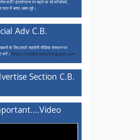
च पार्टी? इंस्टाोग्राम पर बढ़ते जा रहे फॉलोवर्स,
 पत्र में बताए अहम मुद्दे।
cial Adv C.B.
 खबरों के लिए हमारे सहयोगी मीडिया संस्थान पर
ट करें।
https://aniltvnews.blogspot.com
vertise Section C.B.
portant....Video