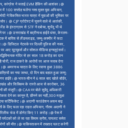
ंप, कांग्रेस ने जताई EVM हैकिंग की आशंका।@
र में 100 सप्ताेह चलेगा नशा मुक्त युवा अभियान,
ोदी ने विकसित भारत यात्रा में युवाओं की भूमिका पर
 जोर। @ CJP प्रोटेस्ट में घुसने वाले थे आतंकी,
्रेंड के इंस्टाग्राम से STF ने दबोचा, शुभेंदु भी थे
ने पर।@ उत्तराखंड में बद्रीनाथ हाईवे धंसा, केरलम-
टक में बारिश से लैंडस्लाइड, जम्मू-कश्मीर में फटा
।@ डिजिटल नेटवर्क पर दिल्ली पुलिस की नजर,
 पर आए यूट्यूबर्स और सोशल मीडिया इन्फ्लुएंसर्स।
द्धिविनायक मंदिर से हर साल 18 करोड़ का दान
 है चोरी, राज ठाकरे के आरोपों पर आज जवाब देगा
र।@ अमरनाथ यात्रा के लिए रवाना हुआ 3886
यात्रियों का नया जत्था, दो दिन बाद बहाल हुआ जम्मू-
नगर हाईवे।@ भारत-चीन ने 6 साल बाद खोले बॉर्डर,
राखंड और सिक्किम के रास्ते आज से कारोबार, 36
नों की मंजूरी।@ CAA पर बोले सुवेंदु अधिकारी
िकता देने का कानून है, छीनने का नहीं,300 मतुआ
िया सर्टिफिकेट।@ अदाणी फाउंडेशन असम बाढ़
ितों के लिए चला रहा राहत अभियान, गौतम अदाणी ने
िलीफ फंड में डोनेट किए 11 करोड़।@ पेरू में
शी पर्यटकों को ले जा रहा विमाम क्रैश, पायलट समेत
ोगों की मौत।@ पाकिस्ताकन में तख्ताद पलट करेगी