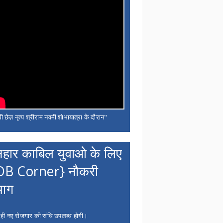
ी छेज़ नृत्य श्रीराम नवमी शोभायात्रा के दौरान"
नहार काबिल युवाओ के लिए
OB Corner} नौकरी
भाग
 ही नए रोजगार की संधि उपलब्ध होगी।