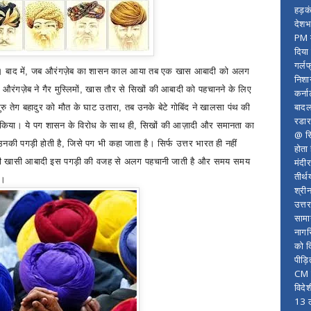
हड़क
देशभ
PM म
दिया
गर्लफ
 बाद में
,
जब औरंगज़ेब का शासन काल आया तब एक खास आबादी को अलग
निशा
ंगज़ेब ने गैर मुस्लिमों
,
खास तौर से सिखों की आबादी को पहचानने के लिए
कर्ना
बादल
ुरु तेग बहादुर को मौत के घाट उतारा
,
तब उनके बेटे गोबिंद ने खालसा पंथ की
रडार
 किया। ये पग शासन के विरोध के साथ ही
,
सिखों की आज़ादी और समानता का
@ सि
नकी पगड़ी होती है
,
जिसे पग भी कहा जाता है। सिर्फ उत्तर भारत ही नहीं
होता
मंदी
िखों की खासी आबादी इस पगड़ी की वजह से अलग पहचानी जाती है और समय समय
तीर्थ
है।
श्री
उत्त
सामा
नागर
को द
पीड़
CM र
विदे
13 ल