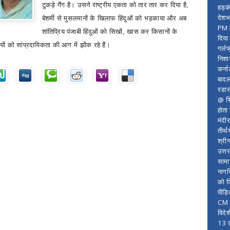
टुकड़े गैंग है। उसने राष्ट्रीय एकता को तार तार कर दिया है
,
हड़क
देशभ
बेशर्मी से मुसलमानों के खिलाफ हिंदुओं को भड़काया और अब
PM म
शांतिप्रिय पंजाबी हिंदुओं को सिखों
,
खास कर किसानों के
दिया
यों को सांप्रदायिकता की आग में झोंक रहे हैं।
गर्लफ
निशा
कर्ना
बादल
रडार
@ सि
होता
मंदी
तीर्थ
श्री
उत्त
सामा
नागर
को द
पीड़
CM र
विदे
13 ल