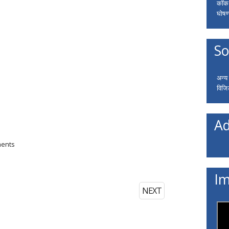
कॉकरो
घोषणा
So
अन्य
विजि
Ad
ments
Im
NEXT