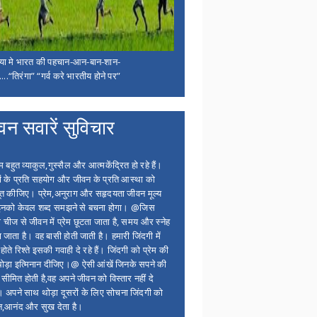
िया मे भारत की पहचान-आन-बान-शान-
...“तिरंगा” “गर्व करे भारतीय होने पर”
वन सवारें सुविचार
बहुत व्याकुल,गुस्सैल और आत्मकेंद्रित हो रहे हैं।
ों के प्रति सहयोग और जीवन के प्रति आस्था को
त कीजिए। प्रेम,अनुराग और सहृदयता जीवन मूल्य
 इनको केवल शब्द समझने से बचना होगा। @जिस
 चीज से जीवन में प्रेम छूटता जाता है, समय और स्नेह
 जाता है। वह बासी होती जाती है। हमारी जिंदगी में
होते रिश्ते इसकी गवाही दे रहे हैं। जिंदगी को प्रेम की
थोड़ा इत्मिनान दीजिए।@ ऐसी आंखें जिनके सपने की
 सीमित होती है,वह अपने जीवन को विस्तार नहीं दे
ं। अपने साथ थोड़ा दूसरों के लिए सोचना जिंदगी को
न,आनंद और सुख देता है।