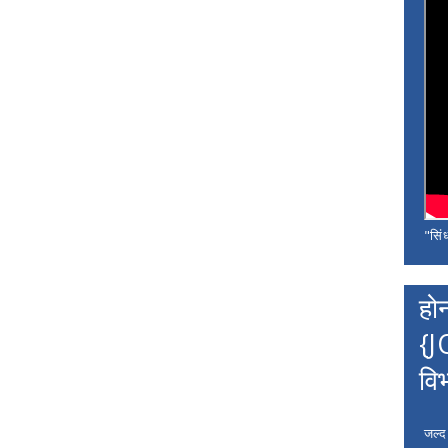
"सिंध
हो
{J
वि
जल्द