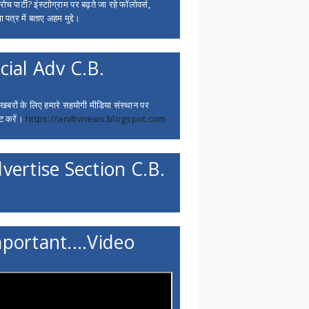
च पार्टी? इंस्टाोग्राम पर बढ़ते जा रहे फॉलोवर्स,
 पत्र में बताए अहम मुद्दे।
cial Adv C.B.
 खबरों के लिए हमारे सहयोगी मीडिया संस्थान पर
ट करें।
https://aniltvnews.blogspot.com
vertise Section C.B.
portant....Video