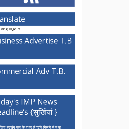
anslate
 Language
▼
siness Advertise T.B
mmercial Adv T.B.
day's IMP News
adline’s {सुर्खियां }
िया स्ट्रांग रूम के बाहर लैपटॉप मिलने से मचा