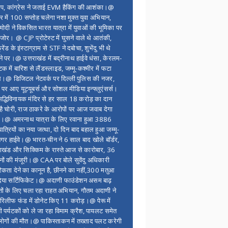
ंप, कांग्रेस ने जताई EVM हैकिंग की आशंका।@
र में 100 सप्ताेह चलेगा नशा मुक्त युवा अभियान,
ोदी ने विकसित भारत यात्रा में युवाओं की भूमिका पर
 जोर। @ CJP प्रोटेस्ट में घुसने वाले थे आतंकी,
्रेंड के इंस्टाग्राम से STF ने दबोचा, शुभेंदु भी थे
ने पर।@ उत्तराखंड में बद्रीनाथ हाईवे धंसा, केरलम-
टक में बारिश से लैंडस्लाइड, जम्मू-कश्मीर में फटा
।@ डिजिटल नेटवर्क पर दिल्ली पुलिस की नजर,
 पर आए यूट्यूबर्स और सोशल मीडिया इन्फ्लुएंसर्स।
द्धिविनायक मंदिर से हर साल 18 करोड़ का दान
 है चोरी, राज ठाकरे के आरोपों पर आज जवाब देगा
र।@ अमरनाथ यात्रा के लिए रवाना हुआ 3886
यात्रियों का नया जत्था, दो दिन बाद बहाल हुआ जम्मू-
नगर हाईवे।@ भारत-चीन ने 6 साल बाद खोले बॉर्डर,
राखंड और सिक्किम के रास्ते आज से कारोबार, 36
नों की मंजूरी।@ CAA पर बोले सुवेंदु अधिकारी
िकता देने का कानून है, छीनने का नहीं,300 मतुआ
िया सर्टिफिकेट।@ अदाणी फाउंडेशन असम बाढ़
ितों के लिए चला रहा राहत अभियान, गौतम अदाणी ने
िलीफ फंड में डोनेट किए 11 करोड़।@ पेरू में
शी पर्यटकों को ले जा रहा विमाम क्रैश, पायलट समेत
ोगों की मौत।@ पाकिस्ताकन में तख्ताद पलट करेगी