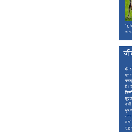
“दुन
जान..
जी
@ हम 
दूसर
मजबू
हैं।
किसी
छूटता
बासी 
धूप,
सीमा
पाती
सुकू