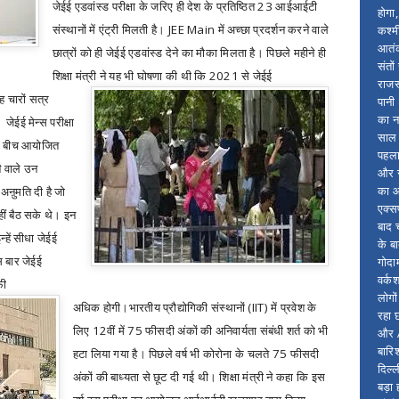
जेईई एडवांस्ड परीक्षा के जरिए ही देश के प्रतिष्ठित 23 आईआईटी
होगा
संस्थानों में एंट्री मिलती है।
JEE Main
में अच्छा प्रदर्शन करने वाले
कश्म
आतंक
छात्रों को ही जेईई एडवांस्ड देने का मौका मिलता है। पिछले महीने ही
संतो
शिक्षा मंत्री ने यह भी घोषणा की थी कि 2021 से जेईई
राजस
ह चारों सत्र
पानी
का न
ेईई मेन्स परीक्षा
साल 
े बीच आयोजित
पहला
 वाले उन
और स
का आ
ी अऩुमति दी है जो
एक्सप
हीं बैठ सके थे। इन
बाद 
्हें सीधा जेईई
के ब
स बार जेईई
गोदा
वर्क
ाफी
लोगो
अधिक होगी।भारतीय प्रौद्योगिकी संस्थानों (
IIT)
में प्रवेश के
रहा 
लिए 12वीं में 75 फीसदी अंकों की अनिवार्यता संबंधी शर्त को भी
और A
बारिश
हटा लिया गया है। पिछले वर्ष भी कोरोना के चलते 75 फीसदी
दिल्
अंकों की बाध्यता से छूट दी गई थी। शिक्षा मंत्री ने कहा कि इस
बड़ा