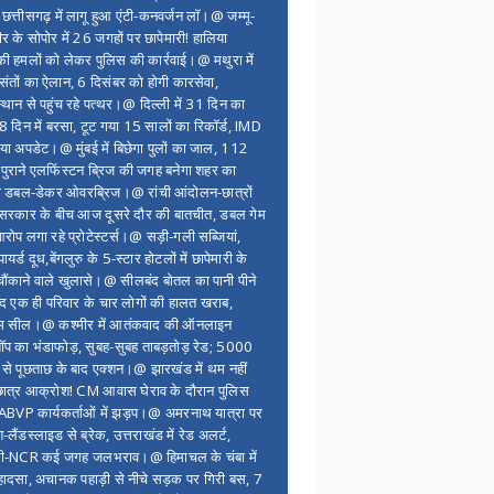
, छत्तीसगढ़ में लागू हुआ एंटी-कनवर्जन लॉ।@ जम्मू-
ीर के सोपोर में 26 जगहों पर छापेमारी! हालिया
ी हमलों को लेकर पुलिस की कार्रवाई।@ मथुरा में
ं संतों का ऐलान, 6 दिसंबर को होगी कारसेवा,
्थान से पहुंच रहे पत्थर।@ दिल्ली में 31 दिन का
 8 दिन में बरसा, टूट गया 15 सालों का रिकॉर्ड, IMD
या अपडेट।@ मुंबई में बिछेगा पुलों का जाल, 112
पुराने एलफिंस्टन ब्रिज की जगह बनेगा शहर का
 डबल-डेकर ओवरब्रिज।@ रांची आंदोलन-छात्रों
रकार के बीच आज दूसरे दौर की बातचीत, डबल गेम
रोप लगा रहे प्रोटेस्टर्स।@ सड़ी-गली सब्जियां,
ायर्ड दूध,बेंगलुरु के 5-स्टार होटलों में छापेमारी के
चौंकाने वाले खुलासे।@ सीलबंद बोतल का पानी पीने
ाद एक ही परिवार के चार लोगों की हालत खराब,
म सील।@ कश्मीर में आतंकवाद की ऑनलाइन
शॉप का भंडाफोड़, सुबह-सुबह ताबड़तोड़ रेड; 5000
ं से पूछताछ के बाद एक्शन।@ झारखंड में थम नहीं
छात्र आक्रोश! CM आवास घेराव के दौरान पुलिस
BVP कार्यकर्ताओं में झड़प।@ अमरनाथ यात्रा पर
-लैंडस्लाइड से ब्रेक, उत्तराखंड में रेड अलर्ट,
ली-NCR कई जगह जलभराव।@ हिमाचल के चंबा में
 हादसा, अचानक पहाड़ी से नीचे सड़क पर गिरी बस, 7