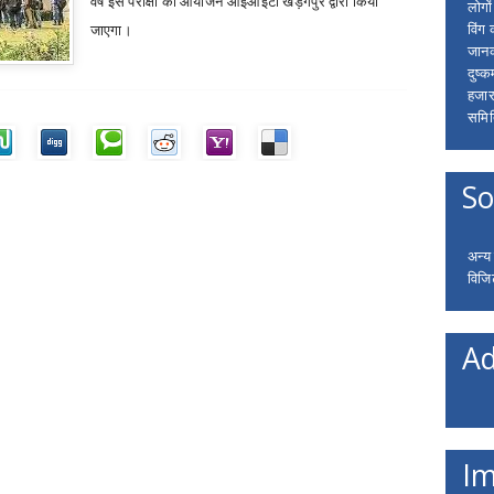
वर्ष इस परीक्षा का आयोजन आईआईटी खड़गपुर द्वारा किया
लोगो
विंग
जाएगा।
जानक
दुष्क
हजार
समित
So
अन्य
विजि
Ad
Im