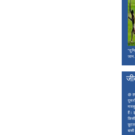
“दुन
जान..
जी
@ हम 
दूसर
मजबू
हैं।
किसी
छूटता
बासी 