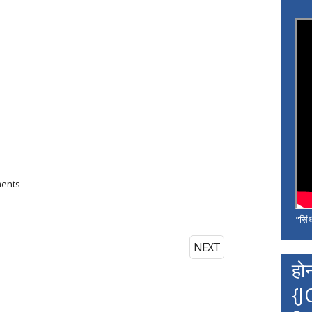
ments
"सिंध
NEXT
हो
{J