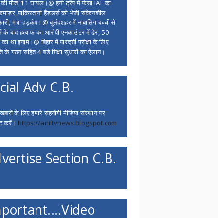
ं की मौत, 11 घायल।@ हनी ट्रैप में फंसा IAF का
 कमांडर, पाकिस्तानी हैंडलर्स को भेजी संवेदनशील
ारी, मचा हड़कंप।@ बुलंदशहर में नाबालिग बच्ची से
र्म के बाद हत्याफ का आरोपी एनकाउंटर में ढेर, 50
 का था इनाम।@ बिहार में पारदर्शी परीक्षा के लिए
ि के गठन सहित 4 बड़े शिक्षा सुधारों का ऐलान।
cial Adv C.B.
 खबरों के लिए हमारे सहयोगी मीडिया संस्थान पर
ट करें।
https://aniltvnews.blogspot.com
vertise Section C.B.
portant....Video