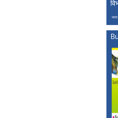
वि
जल्द
Bu