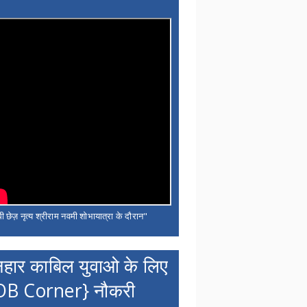
ी छेज़ नृत्य श्रीराम नवमी शोभायात्रा के दौरान"
नहार काबिल युवाओ के लिए
OB Corner} नौकरी