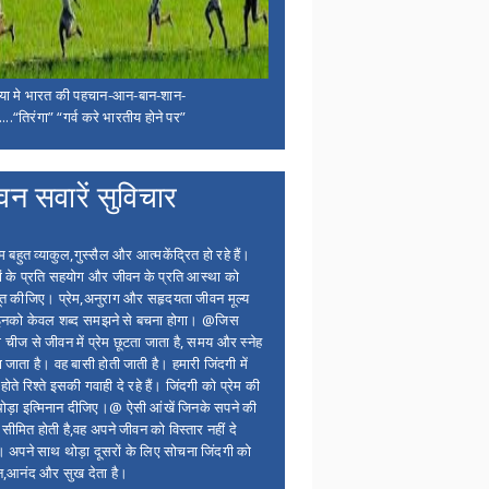
िया मे भारत की पहचान-आन-बान-शान-
...“तिरंगा” “गर्व करे भारतीय होने पर”
वन सवारें सुविचार
बहुत व्याकुल,गुस्सैल और आत्मकेंद्रित हो रहे हैं।
ों के प्रति सहयोग और जीवन के प्रति आस्था को
त कीजिए। प्रेम,अनुराग और सहृदयता जीवन मूल्य
 इनको केवल शब्द समझने से बचना होगा। @जिस
 चीज से जीवन में प्रेम छूटता जाता है, समय और स्नेह
 जाता है। वह बासी होती जाती है। हमारी जिंदगी में
होते रिश्ते इसकी गवाही दे रहे हैं। जिंदगी को प्रेम की
थोड़ा इत्मिनान दीजिए।@ ऐसी आंखें जिनके सपने की
 सीमित होती है,वह अपने जीवन को विस्तार नहीं दे
ं। अपने साथ थोड़ा दूसरों के लिए सोचना जिंदगी को
न,आनंद और सुख देता है।