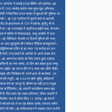
ंप, कांग्रेस ने जताई EVM हैकिंग की आशंका।@
र में 100 सप्ताेह चलेगा नशा मुक्त युवा अभियान,
ोदी ने विकसित भारत यात्रा में युवाओं की भूमिका पर
 जोर। @ CJP प्रोटेस्ट में घुसने वाले थे आतंकी,
्रेंड के इंस्टाग्राम से STF ने दबोचा, शुभेंदु भी थे
ने पर।@ उत्तराखंड में बद्रीनाथ हाईवे धंसा, केरलम-
टक में बारिश से लैंडस्लाइड, जम्मू-कश्मीर में फटा
।@ डिजिटल नेटवर्क पर दिल्ली पुलिस की नजर,
 पर आए यूट्यूबर्स और सोशल मीडिया इन्फ्लुएंसर्स।
द्धिविनायक मंदिर से हर साल 18 करोड़ का दान
 है चोरी, राज ठाकरे के आरोपों पर आज जवाब देगा
र।@ अमरनाथ यात्रा के लिए रवाना हुआ 3886
यात्रियों का नया जत्था, दो दिन बाद बहाल हुआ जम्मू-
नगर हाईवे।@ भारत-चीन ने 6 साल बाद खोले बॉर्डर,
राखंड और सिक्किम के रास्ते आज से कारोबार, 36
नों की मंजूरी।@ CAA पर बोले सुवेंदु अधिकारी
िकता देने का कानून है, छीनने का नहीं,300 मतुआ
िया सर्टिफिकेट।@ अदाणी फाउंडेशन असम बाढ़
ितों के लिए चला रहा राहत अभियान, गौतम अदाणी ने
िलीफ फंड में डोनेट किए 11 करोड़।@ पेरू में
शी पर्यटकों को ले जा रहा विमाम क्रैश, पायलट समेत
ोगों की मौत।@ पाकिस्ताकन में तख्ताद पलट करेगी