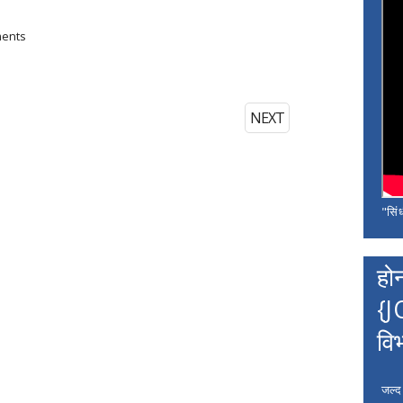
ments
NEXT
"सिंध
हो
{J
वि
जल्द