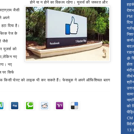
होने या न होने का विकल्प रहेगा। यूजर्स की जरूरत और
हड़क
देशभ
स्टाग्राम जैसी
PM म
ने अपने
दिया
 हटा दिया है।
गर्लफ
्लिक पेज के
निशा
कर्ना
 जैसे
बादल
र यूजर्स को
रडार
ा
,
लेकिन नए
@ सि
होता
ेगा। नए
मंदी
 पर सिर्फ
तीर्थ
फ किसी पोस्ट को लाइक भी कर सकते हैं। फेसबुक ने अपने ऑफिशियल ब्लाग
श्री
उत्त
सामा
नागर
को द
पीड़
CM र
विदे
13 ल