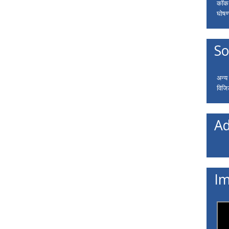
कॉकरो
घोषणा
So
अन्य
विजि
Ad
Im