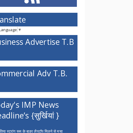
anslate
 Language
▼
siness Advertise T.B
mmercial Adv T.B.
day's IMP News
adline’s {सुर्खियां }
िया स्ट्रांग रूम के बाहर लैपटॉप मिलने से मचा