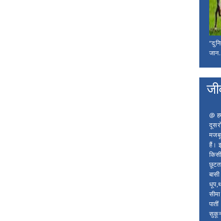
“दुन
जान..
जी
@ हम 
दूसर
मजबू
हैं।
किसी
छूटता
बासी 
धूप,
सीमा
पाती
सुकू