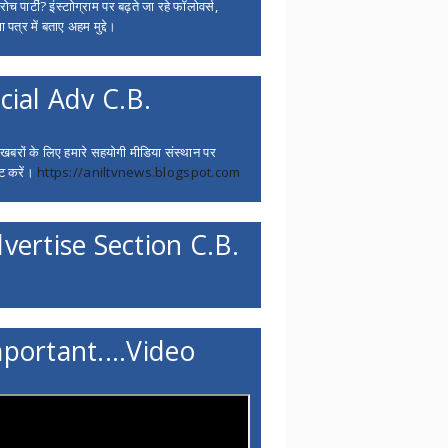
च पार्टी? इंस्टाोग्राम पर बढ़ते जा रहे फॉलोवर्स,
 पत्र में बताए अहम मुद्दे।
cial Adv C.B.
 खबरों के लिए हमारे सहयोगी मीडिया संस्थान पर
ट करें।
https://aniltvnews.blogspot.com
vertise Section C.B.
portant....Video