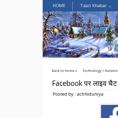
HOME
Taazi Khabar
Welcomes You.....
Back to Home
»
Technology / Automo
Facebook पर लाइव चैट 
Posted by : achhiduniya