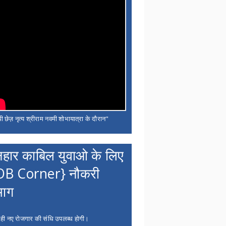
ी छेज़ नृत्य श्रीराम नवमी शोभायात्रा के दौरान"
नहार काबिल युवाओ के लिए
OB Corner} नौकरी
भाग
 ही नए रोजगार की संधि उपलब्ध होगी।