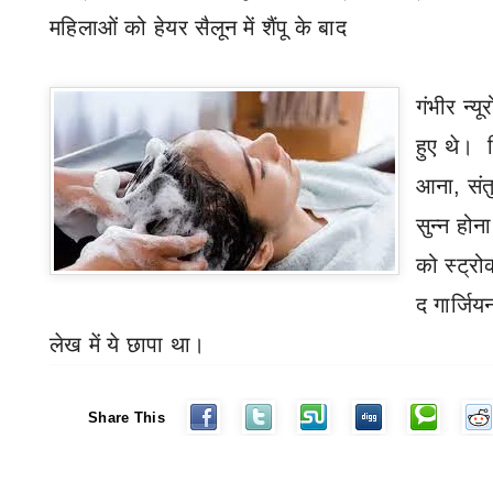
महिलाओं को हेयर सैलून में शैंपू के बाद
गंभीर
न्य
हुए थे। श
आना
,
सं
सुन्न होन
को स्ट्र
द गार्जिय
लेख में ये छापा था।
Share This