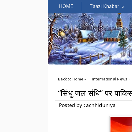
HOME
Taazi Khabar
Welcomes You.....
Back to Home
»
International News
»
“सिंधु जल संधि” पर पाकि
Posted by : achhiduniya