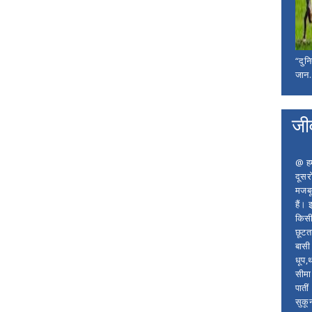
“दुन
जान..
जी
@ हम 
दूसर
मजबू
हैं।
किसी
छूटता
बासी 
धूप,
सीमा
पाती
सुकू