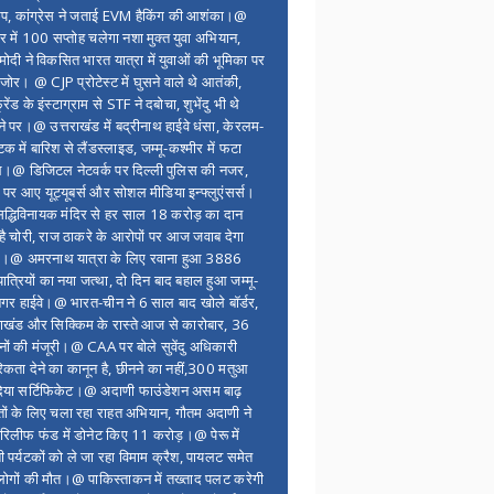
ंप, कांग्रेस ने जताई EVM हैकिंग की आशंका।@
र में 100 सप्ताेह चलेगा नशा मुक्त युवा अभियान,
ोदी ने विकसित भारत यात्रा में युवाओं की भूमिका पर
 जोर। @ CJP प्रोटेस्ट में घुसने वाले थे आतंकी,
्रेंड के इंस्टाग्राम से STF ने दबोचा, शुभेंदु भी थे
ने पर।@ उत्तराखंड में बद्रीनाथ हाईवे धंसा, केरलम-
टक में बारिश से लैंडस्लाइड, जम्मू-कश्मीर में फटा
।@ डिजिटल नेटवर्क पर दिल्ली पुलिस की नजर,
 पर आए यूट्यूबर्स और सोशल मीडिया इन्फ्लुएंसर्स।
द्धिविनायक मंदिर से हर साल 18 करोड़ का दान
 है चोरी, राज ठाकरे के आरोपों पर आज जवाब देगा
र।@ अमरनाथ यात्रा के लिए रवाना हुआ 3886
यात्रियों का नया जत्था, दो दिन बाद बहाल हुआ जम्मू-
नगर हाईवे।@ भारत-चीन ने 6 साल बाद खोले बॉर्डर,
राखंड और सिक्किम के रास्ते आज से कारोबार, 36
नों की मंजूरी।@ CAA पर बोले सुवेंदु अधिकारी
िकता देने का कानून है, छीनने का नहीं,300 मतुआ
िया सर्टिफिकेट।@ अदाणी फाउंडेशन असम बाढ़
ितों के लिए चला रहा राहत अभियान, गौतम अदाणी ने
िलीफ फंड में डोनेट किए 11 करोड़।@ पेरू में
शी पर्यटकों को ले जा रहा विमाम क्रैश, पायलट समेत
ोगों की मौत।@ पाकिस्ताकन में तख्ताद पलट करेगी