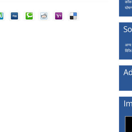
कॉकरो
घोषणा
So
अन्य
विजि
Ad
Im