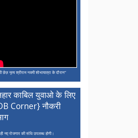
ी छेज़ नृत्य श्रीराम नवमी शोभायात्रा के दौरान"
नहार काबिल युवाओ के लिए
OB Corner} नौकरी
भाग
 ही नए रोजगार की संधि उपलब्ध होगी।