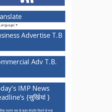
anslate
 Language
▼
siness Advertise T.B
mmercial Adv T.B.
day's IMP News
adline’s {सुर्खियां }
िया स्ट्रांग रूम के बाहर लैपटॉप मिलने से मचा