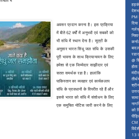
तचीत में
हड़क
देशभ
PM म
दिया
अवसर प्रदान करना है। इस प्रक्रिया
गर्लफ
में बीते
62
वर्षों में अनुभवों एवं सबकों को
निशा
भी संधि में स्थान देना है। सूत्रों के
कर्ना
बादल
अनुसार भारत सिंधु जल संधि के उसकी
रडार
पूरी भावना के साथ क्रियान्वयन के लिए
@ सि
हमेशा से एक जिम्मेदार साझीदार एवं
होता
मंदी
सतत समर्थक रहा है। हालांकि
तीर्थ
पाकिस्तान का व्यवहार एवं कार्यकलाप
श्री
संधि के प्रावधानों के विपरीत रहे हैं और
उत्त
सामा
इससे भारत को संधि में संशोधन के लिए
नागर
एक समुचित नोटिस जारी करने के लिए
को द
पीड़
CM र
विदे
13 ल