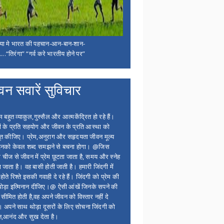
िया मे भारत की पहचान-आन-बान-शान-
...“तिरंगा” “गर्व करे भारतीय होने पर”
वन सवारें सुविचार
बहुत व्याकुल,गुस्सैल और आत्मकेंद्रित हो रहे हैं।
ों के प्रति सहयोग और जीवन के प्रति आस्था को
त कीजिए। प्रेम,अनुराग और सहृदयता जीवन मूल्य
 इनको केवल शब्द समझने से बचना होगा। @जिस
 चीज से जीवन में प्रेम छूटता जाता है, समय और स्नेह
 जाता है। वह बासी होती जाती है। हमारी जिंदगी में
होते रिश्ते इसकी गवाही दे रहे हैं। जिंदगी को प्रेम की
थोड़ा इत्मिनान दीजिए।@ ऐसी आंखें जिनके सपने की
 सीमित होती है,वह अपने जीवन को विस्तार नहीं दे
ं। अपने साथ थोड़ा दूसरों के लिए सोचना जिंदगी को
न,आनंद और सुख देता है।