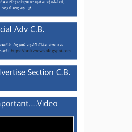
च पार्टी? इंस्टाोग्राम पर बढ़ते जा रहे फॉलोवर्स,
 पत्र में बताए अहम मुद्दे।
cial Adv C.B.
 खबरों के लिए हमारे सहयोगी मीडिया संस्थान पर
ट करें।
https://aniltvnews.blogspot.com
vertise Section C.B.
portant....Video