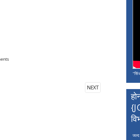
ments
"सिंध
NEXT
हो
{J
वि
जल्द