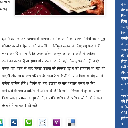
लाख खान
हड़क
 मकसद
देशभ
PM म
दिया
गर्लफ
निशा
कर्ना
इस
फैसले से जहां समाज के कमजोर वर्ग के लोगों को राहत मिलेगी वहीं समृद्ध
बादल
परिवार के लोग ऐसा करने से बचेंगे।
तंजीमुल उलेमा के लिए गए फैसले में
रडार
साफ कह दिया गया है कि उक्त शरिया कानून का अगर कोई भी व्यक्ति
@ सि
होता
उल्लंघन करता है तो इमाम और उलेमा उनके यहां निकाह पढ़ाने नहीं जाएंगे।
मंदी
उनके यहां बाहर से आए किसी उलेमा को निकाह पढ़ाने की इजाजत भी नहीं दी
तीर्थ
जाएगी और ना ही उस परिवार के आयोजित किसी भी सामाजिक कार्यक्रम में
श्री
उलेमा शामिल होंगे। निर्णय के बाद इसका प्रचार प्रसार करने के लिए
उत्त
सामा
कमेटियों के पदाधिकारियों ने अपील की है कि सभी मस्जिदों में इसका ऐलान
नागर
किया जाए। खासकर जुमे के दिन
,
ताकि अधिक से अधिक लोगों को फैसले
को द
के बारे में जानकारी हो सके।
पीड़
CM र
विदे
13 ल