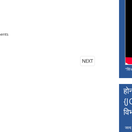
ments
NEXT
"सिंध
हो
{J
वि
जल्द