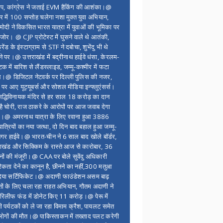
ंप, कांग्रेस ने जताई EVM हैकिंग की आशंका।@
र में 100 सप्ताेह चलेगा नशा मुक्त युवा अभियान,
ोदी ने विकसित भारत यात्रा में युवाओं की भूमिका पर
 जोर। @ CJP प्रोटेस्ट में घुसने वाले थे आतंकी,
्रेंड के इंस्टाग्राम से STF ने दबोचा, शुभेंदु भी थे
ने पर।@ उत्तराखंड में बद्रीनाथ हाईवे धंसा, केरलम-
टक में बारिश से लैंडस्लाइड, जम्मू-कश्मीर में फटा
।@ डिजिटल नेटवर्क पर दिल्ली पुलिस की नजर,
 पर आए यूट्यूबर्स और सोशल मीडिया इन्फ्लुएंसर्स।
द्धिविनायक मंदिर से हर साल 18 करोड़ का दान
 है चोरी, राज ठाकरे के आरोपों पर आज जवाब देगा
र।@ अमरनाथ यात्रा के लिए रवाना हुआ 3886
यात्रियों का नया जत्था, दो दिन बाद बहाल हुआ जम्मू-
नगर हाईवे।@ भारत-चीन ने 6 साल बाद खोले बॉर्डर,
राखंड और सिक्किम के रास्ते आज से कारोबार, 36
नों की मंजूरी।@ CAA पर बोले सुवेंदु अधिकारी
िकता देने का कानून है, छीनने का नहीं,300 मतुआ
िया सर्टिफिकेट।@ अदाणी फाउंडेशन असम बाढ़
ितों के लिए चला रहा राहत अभियान, गौतम अदाणी ने
िलीफ फंड में डोनेट किए 11 करोड़।@ पेरू में
शी पर्यटकों को ले जा रहा विमाम क्रैश, पायलट समेत
ोगों की मौत।@ पाकिस्ताकन में तख्ताद पलट करेगी