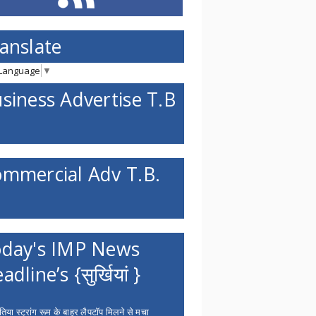
anslate
 Language
▼
siness Advertise T.B
mmercial Adv T.B.
day's IMP News
adline’s {सुर्खियां }
िया स्ट्रांग रूम के बाहर लैपटॉप मिलने से मचा