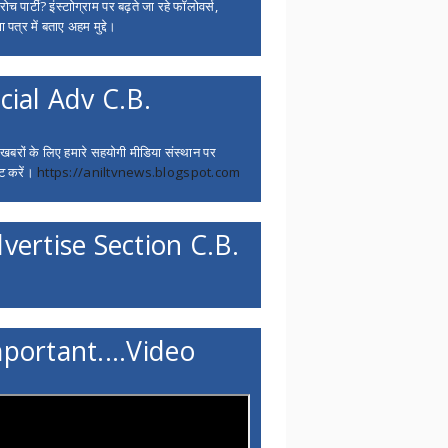
च पार्टी? इंस्टाोग्राम पर बढ़ते जा रहे फॉलोवर्स,
 पत्र में बताए अहम मुद्दे।
cial Adv C.B.
 खबरों के लिए हमारे सहयोगी मीडिया संस्थान पर
ट करें।
https://aniltvnews.blogspot.com
vertise Section C.B.
portant....Video