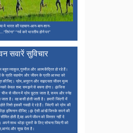
िया मे भारत की पहचान-आन-बान-शान-
...“तिरंगा” “गर्व करे भारतीय होने पर”
वन सवारें सुविचार
बहुत व्याकुल,गुस्सैल और आत्मकेंद्रित हो रहे हैं।
ों के प्रति सहयोग और जीवन के प्रति आस्था को
त कीजिए। प्रेम,अनुराग और सहृदयता जीवन मूल्य
 इनको केवल शब्द समझने से बचना होगा। @जिस
 चीज से जीवन में प्रेम छूटता जाता है, समय और स्नेह
 जाता है। वह बासी होती जाती है। हमारी जिंदगी में
होते रिश्ते इसकी गवाही दे रहे हैं। जिंदगी को प्रेम की
थोड़ा इत्मिनान दीजिए।@ ऐसी आंखें जिनके सपने की
 सीमित होती है,वह अपने जीवन को विस्तार नहीं दे
ं। अपने साथ थोड़ा दूसरों के लिए सोचना जिंदगी को
न,आनंद और सुख देता है।