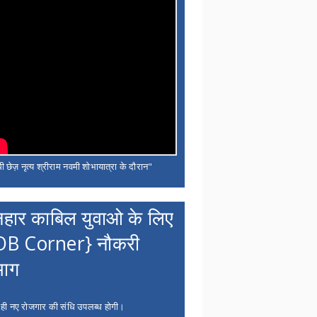
ी छेज़ नृत्य श्रीराम नवमी शोभायात्रा के दौरान"
नहार काबिल युवाओ के लिए
OB Corner} नौकरी
भाग
 ही नए रोजगार की संधि उपलब्ध होगी।