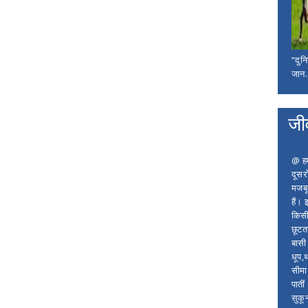
“दुन
जान..
जी
@ हम 
दूसर
मजबू
हैं।
किसी
छूटता
बासी 
धूप,
सीमा
पाती
सुकू