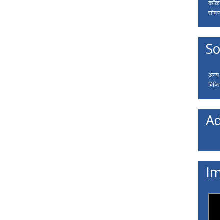
कॉकरो
घोषणा
So
अन्य
विजि
Ad
Im