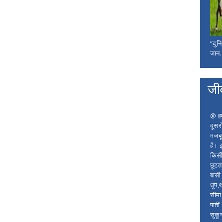
“दुन
जान..
जी
@ हम 
दूसर
मजबू
हैं।
किसी
छूटता
बासी 
धूप,
सीमा
पाती
सुकू