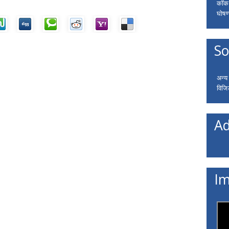
कॉकरो
घोषणा
So
अन्य
विजि
Ad
Im