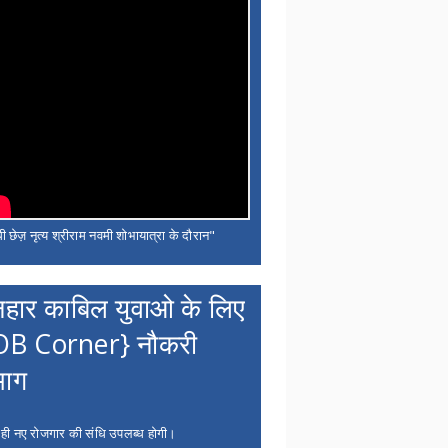
ी छेज़ नृत्य श्रीराम नवमी शोभायात्रा के दौरान"
नहार काबिल युवाओ के लिए
OB Corner} नौकरी
भाग
 ही नए रोजगार की संधि उपलब्ध होगी।