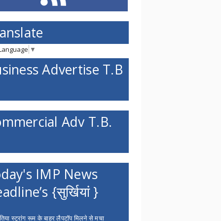
anslate
 Language
▼
siness Advertise T.B
mmercial Adv T.B.
day's IMP News
adline’s {सुर्खियां }
िया स्ट्रांग रूम के बाहर लैपटॉप मिलने से मचा