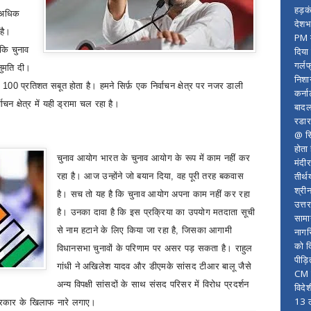
हड़क
े अधिक
देशभ
है।
PM म
 कि चुनाव
दिया
गर्लफ
नुमति दी।
निशा
ह
100
प्रतिशत सबूत होता है। हमने सिर्फ़ एक निर्वाचन क्षेत्र पर नजर डाली
कर्ना
ाचन क्षेत्र में यही ड्रामा चल रहा है।
बादल
रडार
@ सि
होता
चुनाव आयोग भारत के चुनाव आयोग के रूप में काम नहीं कर
मंदी
तीर्थ
रहा है। आज उन्होंने जो बयान दिया
,
वह पूरी तरह बकवास
श्री
है। सच तो यह है कि चुनाव आयोग अपना काम नहीं कर रहा
उत्त
है। उनका दावा है कि इस प्रक्रिया का उपयोग मतदाता सूची
सामा
से नाम हटाने के लिए किया जा रहा है
,
जिसका आगामी
नागर
को द
विधानसभा चुनावों के परिणाम पर असर पड़ सकता है। राहुल
पीड़
गांधी ने अखिलेश यादव और डीएमके सांसद टीआर बालू जैसे
CM र
अन्य विपक्षी सांसदों के साथ संसद परिसर में विरोध प्रदर्शन
विदे
13 ल
रकार के खिलाफ नारे लगाए।