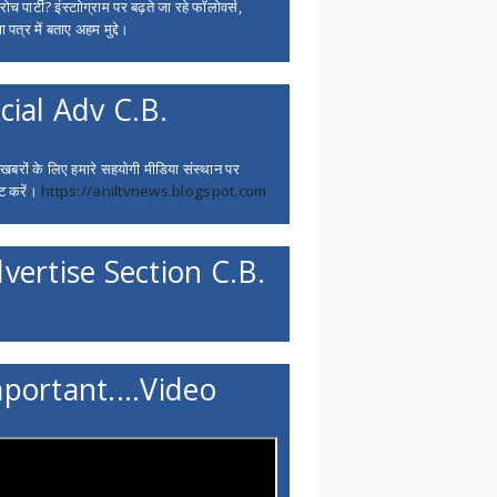
च पार्टी? इंस्टाोग्राम पर बढ़ते जा रहे फॉलोवर्स,
 पत्र में बताए अहम मुद्दे।
cial Adv C.B.
 खबरों के लिए हमारे सहयोगी मीडिया संस्थान पर
ट करें।
https://aniltvnews.blogspot.com
vertise Section C.B.
portant....Video