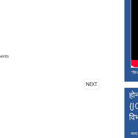
ments
"सिंध
NEXT
हो
{J
वि
जल्द