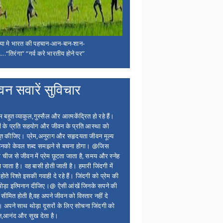
िया मे भारत की पहचान-आन-बान-शान-
...“तिरंगा” “गर्व करे भारतीय होने पर”
वन सवारें सुविचार
बहुत व्याकुल,गुस्सैल और आत्मकेंद्रित हो रहे हैं।
ों के प्रति सहयोग और जीवन के प्रति आस्था को
त कीजिए। प्रेम,अनुराग और सहृदयता जीवन मूल्य
 इनको केवल शब्द समझने से बचना होगा। @जिस
 चीज से जीवन में प्रेम छूटता जाता है, समय और स्नेह
 जाता है। वह बासी होती जाती है। हमारी जिंदगी में
होते रिश्ते इसकी गवाही दे रहे हैं। जिंदगी को प्रेम की
थोड़ा इत्मिनान दीजिए।@ ऐसी आंखें जिनके सपने की
 सीमित होती है,वह अपने जीवन को विस्तार नहीं दे
ं। अपने साथ थोड़ा दूसरों के लिए सोचना जिंदगी को
न,आनंद और सुख देता है।