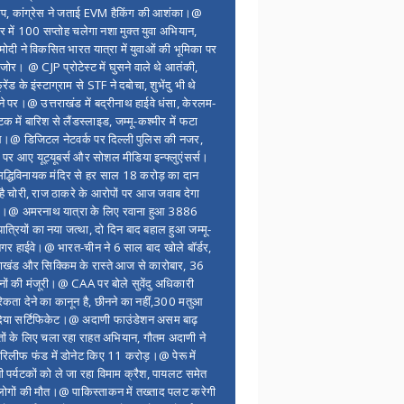
ंप, कांग्रेस ने जताई EVM हैकिंग की आशंका।@
र में 100 सप्ताेह चलेगा नशा मुक्त युवा अभियान,
ोदी ने विकसित भारत यात्रा में युवाओं की भूमिका पर
 जोर। @ CJP प्रोटेस्ट में घुसने वाले थे आतंकी,
्रेंड के इंस्टाग्राम से STF ने दबोचा, शुभेंदु भी थे
ने पर।@ उत्तराखंड में बद्रीनाथ हाईवे धंसा, केरलम-
टक में बारिश से लैंडस्लाइड, जम्मू-कश्मीर में फटा
।@ डिजिटल नेटवर्क पर दिल्ली पुलिस की नजर,
 पर आए यूट्यूबर्स और सोशल मीडिया इन्फ्लुएंसर्स।
द्धिविनायक मंदिर से हर साल 18 करोड़ का दान
 है चोरी, राज ठाकरे के आरोपों पर आज जवाब देगा
र।@ अमरनाथ यात्रा के लिए रवाना हुआ 3886
यात्रियों का नया जत्था, दो दिन बाद बहाल हुआ जम्मू-
नगर हाईवे।@ भारत-चीन ने 6 साल बाद खोले बॉर्डर,
राखंड और सिक्किम के रास्ते आज से कारोबार, 36
नों की मंजूरी।@ CAA पर बोले सुवेंदु अधिकारी
िकता देने का कानून है, छीनने का नहीं,300 मतुआ
िया सर्टिफिकेट।@ अदाणी फाउंडेशन असम बाढ़
ितों के लिए चला रहा राहत अभियान, गौतम अदाणी ने
िलीफ फंड में डोनेट किए 11 करोड़।@ पेरू में
शी पर्यटकों को ले जा रहा विमाम क्रैश, पायलट समेत
ोगों की मौत।@ पाकिस्ताकन में तख्ताद पलट करेगी