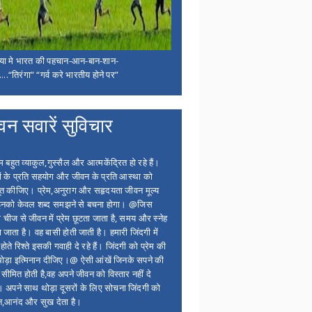
िया मे भारत की पहचान-आन-बान-शान-
...“तिरंगा” “गर्व करे भारतीय होने पर”
वन सवारें सुविचार
बहुत व्याकुल,गुस्सैल और आत्मकेंद्रित हो रहे हैं।
ों के प्रति सहयोग और जीवन के प्रति आस्था को
त कीजिए। प्रेम,अनुराग और सहृदयता जीवन मूल्य
 इनको केवल शब्द समझने से बचना होगा। @जिस
 चीज से जीवन में प्रेम छूटता जाता है, समय और स्नेह
 जाता है। वह बासी होती जाती है। हमारी जिंदगी में
होते रिश्ते इसकी गवाही दे रहे हैं। जिंदगी को प्रेम की
थोड़ा इत्मिनान दीजिए।@ ऐसी आंखें जिनके सपने की
 सीमित होती है,वह अपने जीवन को विस्तार नहीं दे
ं। अपने साथ थोड़ा दूसरों के लिए सोचना जिंदगी को
न,आनंद और सुख देता है।