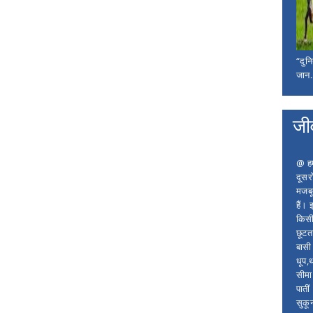
“दुन
जान..
जी
@ हम 
दूसर
मजबू
हैं।
किसी
छूटता
बासी 
धूप,
सीमा
पाती
सुकू