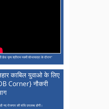
ी छेज़ नृत्य श्रीराम नवमी शोभायात्रा के दौरान"
नहार काबिल युवाओ के लिए
OB Corner} नौकरी
भाग
 ही नए रोजगार की संधि उपलब्ध होगी।