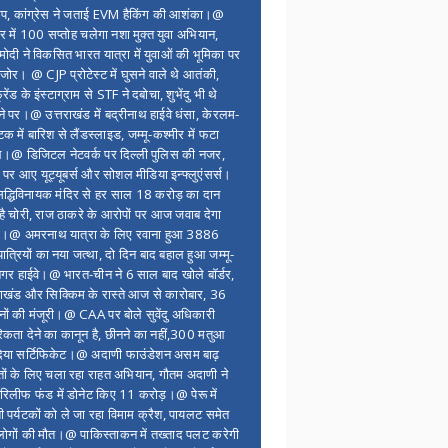
ंप, कांग्रेस ने जताई EVM हैकिंग की आशंका।@
र में 100 सप्ताेह चलेगा नशा मुक्त युवा अभियान,
ोदी ने विकसित भारत यात्रा में युवाओं की भूमिका पर
 जोर। @ CJP प्रोटेस्ट में घुसने वाले थे आतंकी,
्रेंड के इंस्टाग्राम से STF ने दबोचा, शुभेंदु भी थे
ने पर।@ उत्तराखंड में बद्रीनाथ हाईवे धंसा, केरलम-
टक में बारिश से लैंडस्लाइड, जम्मू-कश्मीर में फटा
।@ डिजिटल नेटवर्क पर दिल्ली पुलिस की नजर,
 पर आए यूट्यूबर्स और सोशल मीडिया इन्फ्लुएंसर्स।
द्धिविनायक मंदिर से हर साल 18 करोड़ का दान
 है चोरी, राज ठाकरे के आरोपों पर आज जवाब देगा
र।@ अमरनाथ यात्रा के लिए रवाना हुआ 3886
यात्रियों का नया जत्था, दो दिन बाद बहाल हुआ जम्मू-
नगर हाईवे।@ भारत-चीन ने 6 साल बाद खोले बॉर्डर,
राखंड और सिक्किम के रास्ते आज से कारोबार, 36
नों की मंजूरी।@ CAA पर बोले सुवेंदु अधिकारी
िकता देने का कानून है, छीनने का नहीं,300 मतुआ
िया सर्टिफिकेट।@ अदाणी फाउंडेशन असम बाढ़
ितों के लिए चला रहा राहत अभियान, गौतम अदाणी ने
िलीफ फंड में डोनेट किए 11 करोड़।@ पेरू में
शी पर्यटकों को ले जा रहा विमाम क्रैश, पायलट समेत
ोगों की मौत।@ पाकिस्ताकन में तख्ताद पलट करेगी