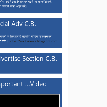
च पार्टी? इंस्टाोग्राम पर बढ़ते जा रहे फॉलोवर्स,
 पत्र में बताए अहम मुद्दे।
cial Adv C.B.
 खबरों के लिए हमारे सहयोगी मीडिया संस्थान पर
ट करें।
https://aniltvnews.blogspot.com
vertise Section C.B.
portant....Video