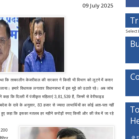
09 July 2025
Tr
Select
Bu
Co
 कहा था कि तत्कालीन केजरीवाल की सरकार ने किसी भी विभाग को लूटने में कसर
चलाया
।
हमारे विधायक लगातार विधानसभा में इस मुद्दे को उठाते रहे
।
अब जांच
े कहा कि दिल्ली में पंजीकृत महिलाएं
3,81,539
हैं
,
जिनमें से वेरीफाइड
देवा के दावे के अनुसार
, 83
हजार से ज्यादा लाभार्थियों का कोई अता
-
पता नहीं
To
े हुए कहा कि इसका मतलब हर महीने करोड़ों रुपए किसी और की जेब में जा रहे
He
ग
200
@ दत
वीरेंद्र