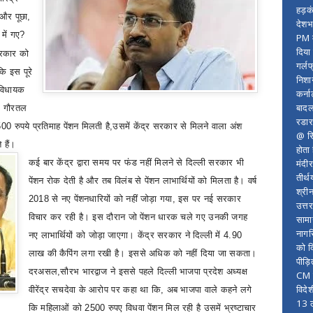
हड़क
 और पूछा
,
देशभ
में गए
?
PM म
दिया
रकार को
गर्लफ
कि इस पूरे
निशा
 विधायक
कर्ना
बादल
।
गौरतल
रडार
500
रुपये प्रतिमाह पेंशन मिलती है
,
उसमें केंद्र सरकार से मिलने वाला अंश
@ सि
े हैं।
होता
मंदी
कई बार केंद्र द्वारा समय पर फंड नहीं मिलने से दिल्ली सरकार भी
तीर्थ
पेंशन रोक देती है और तब विलंब से पेंशन लाभार्थियों को मिलता है। वर्ष
श्री
2018
से नए पेंशनधारियों को नहीं जोड़ा गया
,
इस पर नई सरकार
उत्त
विचार कर रही है। इस दौरान जो पेंशन धारक चले गए उनकी जगह
सामा
नागर
नए लाभार्थियों को जोड़ा जाएगा। केंद्र सरकार ने दिल्ली में
4.90
को द
लाख की कैपिंग लगा रखी है। इससे अधिक को नहीं दिया जा सकता।
पीड़
दरअसल,
सौरभ भारद्वाज ने इससे पहले दिल्ली भाजपा प्रदेश अध्यक्ष
CM र
विदे
वीरेंद्र सचदेवा के आरोप पर कहा था कि
,
अब भाजपा
वाले
कहने लगे
13 ल
कि महिलाओं को
2500
रुपए विधवा पेंशन मिल रही है उसमें भ्रष्टाचार