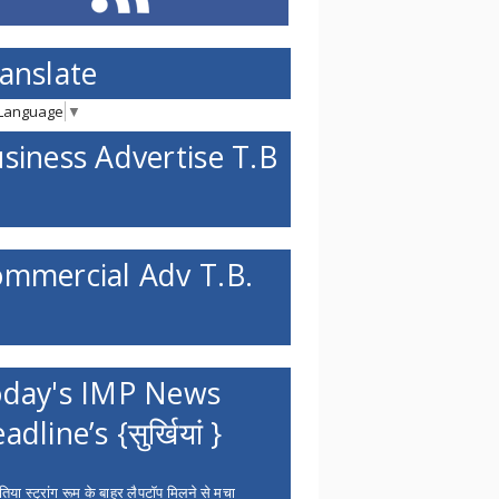
anslate
 Language
▼
siness Advertise T.B
mmercial Adv T.B.
day's IMP News
adline’s {सुर्खियां }
िया स्ट्रांग रूम के बाहर लैपटॉप मिलने से मचा