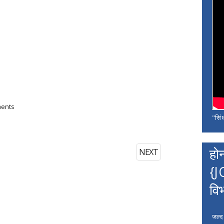
ments
"सिंध
हो
NEXT
{J
वि
जल्द