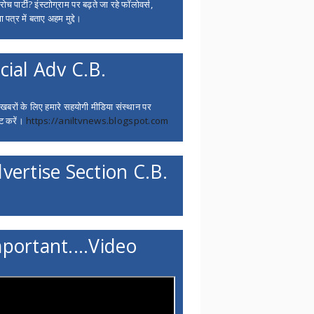
च पार्टी? इंस्टाोग्राम पर बढ़ते जा रहे फॉलोवर्स,
 पत्र में बताए अहम मुद्दे।
cial Adv C.B.
 खबरों के लिए हमारे सहयोगी मीडिया संस्थान पर
ट करें।
https://aniltvnews.blogspot.com
vertise Section C.B.
portant....Video