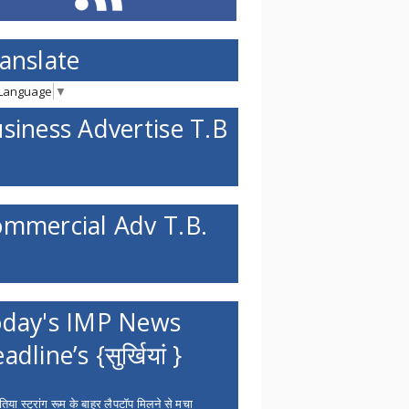
anslate
 Language
▼
siness Advertise T.B
mmercial Adv T.B.
day's IMP News
adline’s {सुर्खियां }
िया स्ट्रांग रूम के बाहर लैपटॉप मिलने से मचा