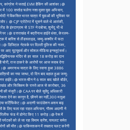
ंप, कांग्रेस ने जताई EVM हैकिंग की आशंका।@
र में 100 सप्ताेह चलेगा नशा मुक्त युवा अभियान,
ोदी ने विकसित भारत यात्रा में युवाओं की भूमिका पर
 जोर। @ CJP प्रोटेस्ट में घुसने वाले थे आतंकी,
्रेंड के इंस्टाग्राम से STF ने दबोचा, शुभेंदु भी थे
ने पर।@ उत्तराखंड में बद्रीनाथ हाईवे धंसा, केरलम-
टक में बारिश से लैंडस्लाइड, जम्मू-कश्मीर में फटा
।@ डिजिटल नेटवर्क पर दिल्ली पुलिस की नजर,
 पर आए यूट्यूबर्स और सोशल मीडिया इन्फ्लुएंसर्स।
द्धिविनायक मंदिर से हर साल 18 करोड़ का दान
 है चोरी, राज ठाकरे के आरोपों पर आज जवाब देगा
र।@ अमरनाथ यात्रा के लिए रवाना हुआ 3886
यात्रियों का नया जत्था, दो दिन बाद बहाल हुआ जम्मू-
नगर हाईवे।@ भारत-चीन ने 6 साल बाद खोले बॉर्डर,
राखंड और सिक्किम के रास्ते आज से कारोबार, 36
नों की मंजूरी।@ CAA पर बोले सुवेंदु अधिकारी
िकता देने का कानून है, छीनने का नहीं,300 मतुआ
िया सर्टिफिकेट।@ अदाणी फाउंडेशन असम बाढ़
ितों के लिए चला रहा राहत अभियान, गौतम अदाणी ने
िलीफ फंड में डोनेट किए 11 करोड़।@ पेरू में
शी पर्यटकों को ले जा रहा विमाम क्रैश, पायलट समेत
ोगों की मौत।@ पाकिस्ताकन में तख्ताद पलट करेगी