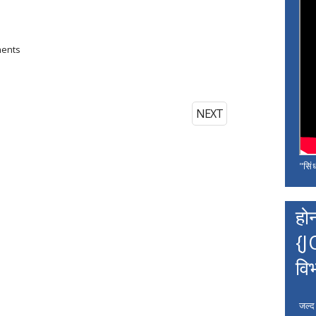
ments
NEXT
"सिंध
हो
{J
वि
जल्द