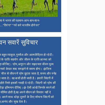
िया मे भारत की पहचान-आन-बान-शान-
...“तिरंगा” “गर्व करे भारतीय होने पर”
वन सवारें सुविचार
बहुत व्याकुल,गुस्सैल और आत्मकेंद्रित हो रहे हैं।
ों के प्रति सहयोग और जीवन के प्रति आस्था को
त कीजिए। प्रेम,अनुराग और सहृदयता जीवन मूल्य
 इनको केवल शब्द समझने से बचना होगा। @जिस
 चीज से जीवन में प्रेम छूटता जाता है, समय और स्नेह
 जाता है। वह बासी होती जाती है। हमारी जिंदगी में
होते रिश्ते इसकी गवाही दे रहे हैं। जिंदगी को प्रेम की
थोड़ा इत्मिनान दीजिए।@ ऐसी आंखें जिनके सपने की
 सीमित होती है,वह अपने जीवन को विस्तार नहीं दे
ं। अपने साथ थोड़ा दूसरों के लिए सोचना जिंदगी को
न,आनंद और सुख देता है।