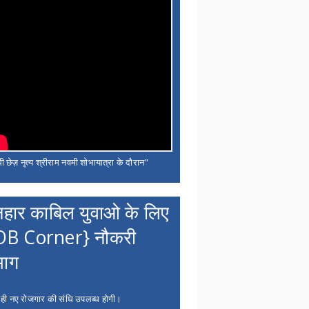
ी छेज़ नृत्य श्रीराम नवमी शोभायात्रा के दौरान"
नहार काबिल युवाओ के लिए
OB Corner} नौकरी
भाग
 ही नए रोजगार की संधि उपलब्ध होगी।