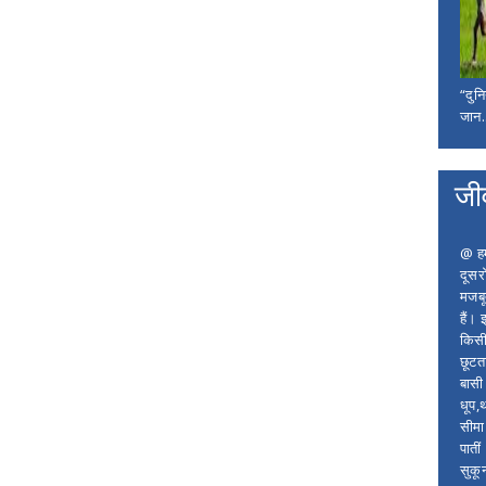
“दुन
जान..
जी
@ हम 
दूसर
मजबू
हैं।
किसी
छूटता
बासी 
धूप,
सीमा
पाती
सुकू