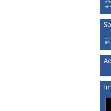
कॉकरो
घोषणा
So
अन्य
विजि
Ad
Im