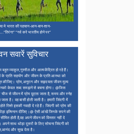
िया मे भारत की पहचान-आन-बान-शान-
...“तिरंगा” “गर्व करे भारतीय होने पर”
वन सवारें सुविचार
बहुत व्याकुल,गुस्सैल और आत्मकेंद्रित हो रहे हैं।
ों के प्रति सहयोग और जीवन के प्रति आस्था को
त कीजिए। प्रेम,अनुराग और सहृदयता जीवन मूल्य
 इनको केवल शब्द समझने से बचना होगा। @जिस
 चीज से जीवन में प्रेम छूटता जाता है, समय और स्नेह
 जाता है। वह बासी होती जाती है। हमारी जिंदगी में
होते रिश्ते इसकी गवाही दे रहे हैं। जिंदगी को प्रेम की
थोड़ा इत्मिनान दीजिए।@ ऐसी आंखें जिनके सपने की
 सीमित होती है,वह अपने जीवन को विस्तार नहीं दे
ं। अपने साथ थोड़ा दूसरों के लिए सोचना जिंदगी को
न,आनंद और सुख देता है।