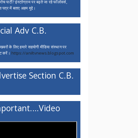
च पार्टी? इंस्टाोग्राम पर बढ़ते जा रहे फॉलोवर्स,
 पत्र में बताए अहम मुद्दे।
cial Adv C.B.
 खबरों के लिए हमारे सहयोगी मीडिया संस्थान पर
ट करें।
https://aniltvnews.blogspot.com
vertise Section C.B.
portant....Video