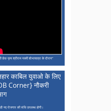
ी छेज़ नृत्य श्रीराम नवमी शोभायात्रा के दौरान"
नहार काबिल युवाओ के लिए
OB Corner} नौकरी
भाग
 ही नए रोजगार की संधि उपलब्ध होगी।