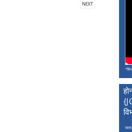
NEXT
"सिंध
हो
{J
वि
जल्द