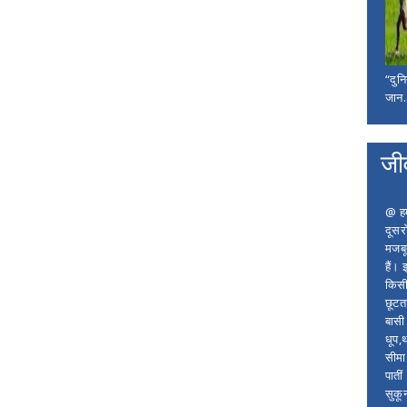
“दुन
जान..
जी
@ हम 
दूसर
मजबू
हैं।
किसी
छूटता
बासी 
धूप,
सीमा
पाती
सुकू