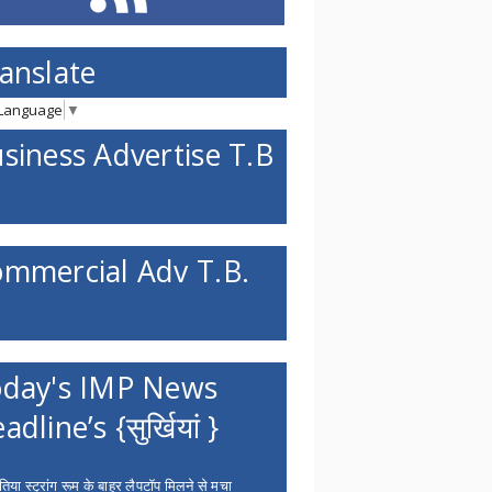
anslate
 Language
▼
siness Advertise T.B
mmercial Adv T.B.
day's IMP News
adline’s {सुर्खियां }
िया स्ट्रांग रूम के बाहर लैपटॉप मिलने से मचा