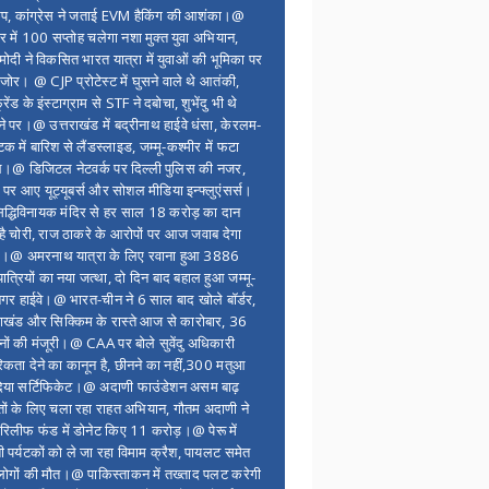
ंप, कांग्रेस ने जताई EVM हैकिंग की आशंका।@
र में 100 सप्ताेह चलेगा नशा मुक्त युवा अभियान,
ोदी ने विकसित भारत यात्रा में युवाओं की भूमिका पर
 जोर। @ CJP प्रोटेस्ट में घुसने वाले थे आतंकी,
्रेंड के इंस्टाग्राम से STF ने दबोचा, शुभेंदु भी थे
ने पर।@ उत्तराखंड में बद्रीनाथ हाईवे धंसा, केरलम-
टक में बारिश से लैंडस्लाइड, जम्मू-कश्मीर में फटा
।@ डिजिटल नेटवर्क पर दिल्ली पुलिस की नजर,
 पर आए यूट्यूबर्स और सोशल मीडिया इन्फ्लुएंसर्स।
द्धिविनायक मंदिर से हर साल 18 करोड़ का दान
 है चोरी, राज ठाकरे के आरोपों पर आज जवाब देगा
र।@ अमरनाथ यात्रा के लिए रवाना हुआ 3886
यात्रियों का नया जत्था, दो दिन बाद बहाल हुआ जम्मू-
नगर हाईवे।@ भारत-चीन ने 6 साल बाद खोले बॉर्डर,
राखंड और सिक्किम के रास्ते आज से कारोबार, 36
नों की मंजूरी।@ CAA पर बोले सुवेंदु अधिकारी
िकता देने का कानून है, छीनने का नहीं,300 मतुआ
िया सर्टिफिकेट।@ अदाणी फाउंडेशन असम बाढ़
ितों के लिए चला रहा राहत अभियान, गौतम अदाणी ने
िलीफ फंड में डोनेट किए 11 करोड़।@ पेरू में
शी पर्यटकों को ले जा रहा विमाम क्रैश, पायलट समेत
ोगों की मौत।@ पाकिस्ताकन में तख्ताद पलट करेगी