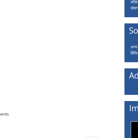
कॉकरो
घोषणा
So
अन्य
विजि
Ad
Im
ments