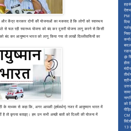
हड़क
देशभ
PM म
दिया
ली और केंद्र सरकार दोनों की योजनाओं का मकसद है कि लोगों को स्वास्थय
गर्लफ
ें पहले से चल रही स्वास्थ्य योजना को बंद कर दूसरी योजना लागू करने से किसी
निशा
 को बंद कर आयुष्मान भारत को लागू किया गया तो लाखों दिल्लीवासियों का
कर्ना
बादल
रडार
@ सि
होता
मंदी
तीर्थ
श्री
उत्त
सामा
नागर
को द
ट्ठी के माध्यम से कहा कि
,
अगर आपकी (हर्षवर्धन) नजर में आयुष्मान भारत में
पीड़
नहीं है तो कृपया बताइए। हम उन सभी अच्छी बातों को दिल्ली की योजना में
CM र
विदे
13 ल