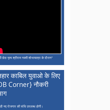
ी छेज़ नृत्य श्रीराम नवमी शोभायात्रा के दौरान"
नहार काबिल युवाओ के लिए
OB Corner} नौकरी
भाग
 ही नए रोजगार की संधि उपलब्ध होगी।