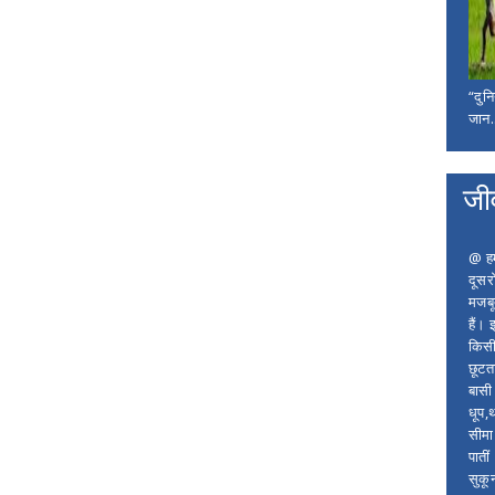
“दुन
जान..
जी
@ हम 
दूसर
मजबू
हैं।
किसी
छूटता
बासी 
धूप,
सीमा
पाती
सुकू