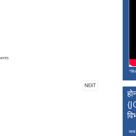
ments
"सिंध
NEXT
हो
{J
वि
जल्द