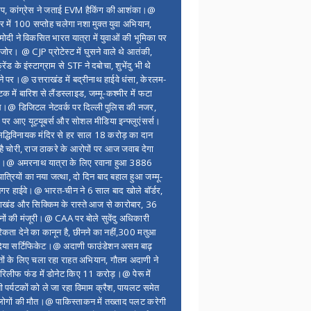
ंप, कांग्रेस ने जताई EVM हैकिंग की आशंका।@
र में 100 सप्ताेह चलेगा नशा मुक्त युवा अभियान,
ोदी ने विकसित भारत यात्रा में युवाओं की भूमिका पर
 जोर। @ CJP प्रोटेस्ट में घुसने वाले थे आतंकी,
्रेंड के इंस्टाग्राम से STF ने दबोचा, शुभेंदु भी थे
ने पर।@ उत्तराखंड में बद्रीनाथ हाईवे धंसा, केरलम-
टक में बारिश से लैंडस्लाइड, जम्मू-कश्मीर में फटा
।@ डिजिटल नेटवर्क पर दिल्ली पुलिस की नजर,
 पर आए यूट्यूबर्स और सोशल मीडिया इन्फ्लुएंसर्स।
द्धिविनायक मंदिर से हर साल 18 करोड़ का दान
 है चोरी, राज ठाकरे के आरोपों पर आज जवाब देगा
र।@ अमरनाथ यात्रा के लिए रवाना हुआ 3886
यात्रियों का नया जत्था, दो दिन बाद बहाल हुआ जम्मू-
नगर हाईवे।@ भारत-चीन ने 6 साल बाद खोले बॉर्डर,
राखंड और सिक्किम के रास्ते आज से कारोबार, 36
नों की मंजूरी।@ CAA पर बोले सुवेंदु अधिकारी
िकता देने का कानून है, छीनने का नहीं,300 मतुआ
िया सर्टिफिकेट।@ अदाणी फाउंडेशन असम बाढ़
ितों के लिए चला रहा राहत अभियान, गौतम अदाणी ने
िलीफ फंड में डोनेट किए 11 करोड़।@ पेरू में
शी पर्यटकों को ले जा रहा विमाम क्रैश, पायलट समेत
ोगों की मौत।@ पाकिस्ताकन में तख्ताद पलट करेगी