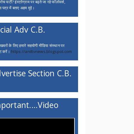
च पार्टी? इंस्टाोग्राम पर बढ़ते जा रहे फॉलोवर्स,
 पत्र में बताए अहम मुद्दे।
cial Adv C.B.
 खबरों के लिए हमारे सहयोगी मीडिया संस्थान पर
ट करें।
https://aniltvnews.blogspot.com
vertise Section C.B.
portant....Video