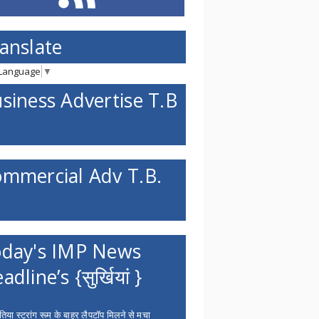
anslate
 Language
▼
siness Advertise T.B
mmercial Adv T.B.
day's IMP News
adline’s {सुर्खियां }
िया स्ट्रांग रूम के बाहर लैपटॉप मिलने से मचा