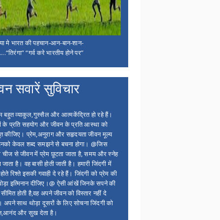
िया मे भारत की पहचान-आन-बान-शान-
...“तिरंगा” “गर्व करे भारतीय होने पर”
वन सवारें सुविचार
बहुत व्याकुल,गुस्सैल और आत्मकेंद्रित हो रहे हैं।
ों के प्रति सहयोग और जीवन के प्रति आस्था को
त कीजिए। प्रेम,अनुराग और सहृदयता जीवन मूल्य
 इनको केवल शब्द समझने से बचना होगा। @जिस
 चीज से जीवन में प्रेम छूटता जाता है, समय और स्नेह
 जाता है। वह बासी होती जाती है। हमारी जिंदगी में
होते रिश्ते इसकी गवाही दे रहे हैं। जिंदगी को प्रेम की
थोड़ा इत्मिनान दीजिए।@ ऐसी आंखें जिनके सपने की
 सीमित होती है,वह अपने जीवन को विस्तार नहीं दे
ं। अपने साथ थोड़ा दूसरों के लिए सोचना जिंदगी को
न,आनंद और सुख देता है।