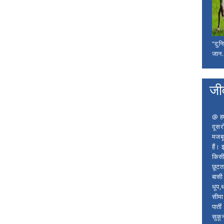
“दुन
जान..
जी
@ हम 
दूसर
मजबू
हैं।
किसी
छूटता
बासी 
धूप,
सीमा
पाती
सुकू