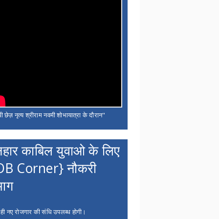
ी छेज़ नृत्य श्रीराम नवमी शोभायात्रा के दौरान"
नहार काबिल युवाओ के लिए
OB Corner} नौकरी
भाग
 ही नए रोजगार की संधि उपलब्ध होगी।