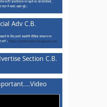
च पार्टी? इंस्टाोग्राम पर बढ़ते जा रहे फॉलोवर्स,
 पत्र में बताए अहम मुद्दे।
cial Adv C.B.
 खबरों के लिए हमारे सहयोगी मीडिया संस्थान पर
ट करें।
https://aniltvnews.blogspot.com
vertise Section C.B.
portant....Video