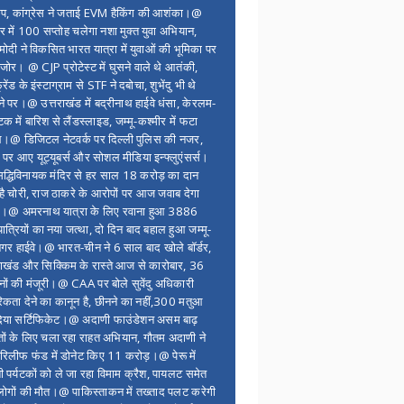
ंप, कांग्रेस ने जताई EVM हैकिंग की आशंका।@
र में 100 सप्ताेह चलेगा नशा मुक्त युवा अभियान,
ोदी ने विकसित भारत यात्रा में युवाओं की भूमिका पर
 जोर। @ CJP प्रोटेस्ट में घुसने वाले थे आतंकी,
्रेंड के इंस्टाग्राम से STF ने दबोचा, शुभेंदु भी थे
ने पर।@ उत्तराखंड में बद्रीनाथ हाईवे धंसा, केरलम-
टक में बारिश से लैंडस्लाइड, जम्मू-कश्मीर में फटा
।@ डिजिटल नेटवर्क पर दिल्ली पुलिस की नजर,
 पर आए यूट्यूबर्स और सोशल मीडिया इन्फ्लुएंसर्स।
द्धिविनायक मंदिर से हर साल 18 करोड़ का दान
 है चोरी, राज ठाकरे के आरोपों पर आज जवाब देगा
र।@ अमरनाथ यात्रा के लिए रवाना हुआ 3886
यात्रियों का नया जत्था, दो दिन बाद बहाल हुआ जम्मू-
नगर हाईवे।@ भारत-चीन ने 6 साल बाद खोले बॉर्डर,
राखंड और सिक्किम के रास्ते आज से कारोबार, 36
नों की मंजूरी।@ CAA पर बोले सुवेंदु अधिकारी
िकता देने का कानून है, छीनने का नहीं,300 मतुआ
िया सर्टिफिकेट।@ अदाणी फाउंडेशन असम बाढ़
ितों के लिए चला रहा राहत अभियान, गौतम अदाणी ने
िलीफ फंड में डोनेट किए 11 करोड़।@ पेरू में
शी पर्यटकों को ले जा रहा विमाम क्रैश, पायलट समेत
ोगों की मौत।@ पाकिस्ताकन में तख्ताद पलट करेगी