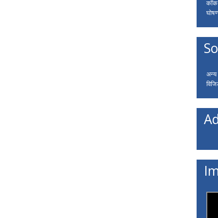
कॉकरो
घोषणा
So
अन्य
विजि
Ad
Im