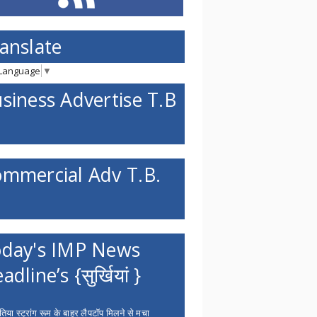
anslate
 Language
▼
siness Advertise T.B
mmercial Adv T.B.
day's IMP News
adline’s {सुर्खियां }
िया स्ट्रांग रूम के बाहर लैपटॉप मिलने से मचा