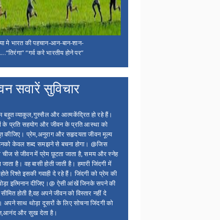
िया मे भारत की पहचान-आन-बान-शान-
...“तिरंगा” “गर्व करे भारतीय होने पर”
वन सवारें सुविचार
बहुत व्याकुल,गुस्सैल और आत्मकेंद्रित हो रहे हैं।
ों के प्रति सहयोग और जीवन के प्रति आस्था को
त कीजिए। प्रेम,अनुराग और सहृदयता जीवन मूल्य
 इनको केवल शब्द समझने से बचना होगा। @जिस
 चीज से जीवन में प्रेम छूटता जाता है, समय और स्नेह
 जाता है। वह बासी होती जाती है। हमारी जिंदगी में
होते रिश्ते इसकी गवाही दे रहे हैं। जिंदगी को प्रेम की
थोड़ा इत्मिनान दीजिए।@ ऐसी आंखें जिनके सपने की
 सीमित होती है,वह अपने जीवन को विस्तार नहीं दे
ं। अपने साथ थोड़ा दूसरों के लिए सोचना जिंदगी को
न,आनंद और सुख देता है।