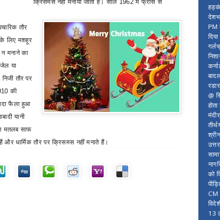
क्रिसमस नहीं मनाया जाता है। साल 1962 में फ्रांस से
हड़क
देशभ
PM म
औपचारिक तौर
दिया
 के लिए मशहूर
गर्लफ
स न मनाने का
निशा
कर्ना
 जेल या
बादल
िम निजी तौर पर
रडार
2010 की
@ सि
यादा फैला हुआ
होता
मंदी
बादी यानी
तीर्थ
सका मतलब साफ
श्री
हैं और धार्मिक तौर पर क्रिसमस नहीं मनाते हैं।
उत्त
सामा
नागर
को द
पीड़
CM र
विदे
13 ल