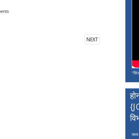
ments
NEXT
"सिंध
हो
{J
वि
जल्द