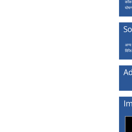
कॉकरो
घोषणा
So
अन्य
विजि
Ad
Im