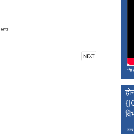
ments
NEXT
"सिंध
हो
{J
वि
जल्द