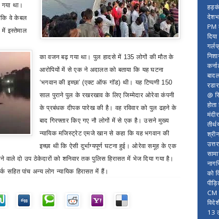
ा गया था।
हड़क
देशभ
ंकि वे केबल
PM म
ें इस्तेमाल
दिया
गर्लफ
निशा
का वजन बढ़ गया था।
पुल हादसे में 135 लोगों की मौत के
कर्ना
आरोपियों में से एक ने अदालत को बताया कि यह घटना
बादल
‘
भगवान की इच्छा
’ (
एक्‍ट ऑफ गॉड) थी। यह टिप्पणी 150
रडार
@ सि
साल पुराने पुल के रखरखाव के लिए जिम्मेदार ओरेवा कंपनी
होता
के प्रबंधक दीपक पारेख की है। वह रविवार को पुल ढहने के
मंदी
बाद गिरफ्तार किए गए नौ लोगों में से एक है। उसने मुख्य
तीर्थ
श्री
न्यायिक मजिस्ट्रेट एमजे खान से कहा कि यह भगवान की
उत्त
इच्छा थी कि ऐसी दुर्भाग्यपूर्ण घटना हुई। ओरेवा समूह के एक
सामा
 वाले दो उप ठेकेदारों को शनिवार तक पुलिस हिरासत में भेज दिया गया है।
नागर
र्क सहित पांच अन्य लोग न्यायिक हिरासत में हैं।
को द
पीड़
CM र
विदे
13 ल