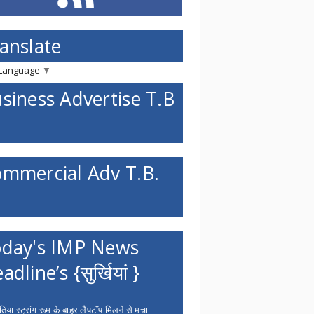
anslate
 Language
▼
siness Advertise T.B
mmercial Adv T.B.
day's IMP News
adline’s {सुर्खियां }
िया स्ट्रांग रूम के बाहर लैपटॉप मिलने से मचा