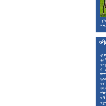
“दुन
जान..
जी
@ हम 
दूसर
मजबू
हैं।
किसी
छूटता
बासी 
धूप,
सीमा
पाती
सुकू