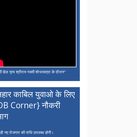
ी छेज़ नृत्य श्रीराम नवमी शोभायात्रा के दौरान"
नहार काबिल युवाओ के लिए
OB Corner} नौकरी
भाग
 ही नए रोजगार की संधि उपलब्ध होगी।