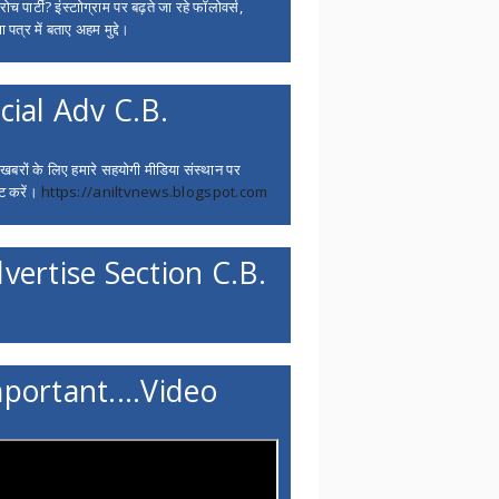
च पार्टी? इंस्टाोग्राम पर बढ़ते जा रहे फॉलोवर्स,
 पत्र में बताए अहम मुद्दे।
cial Adv C.B.
 खबरों के लिए हमारे सहयोगी मीडिया संस्थान पर
ट करें।
https://aniltvnews.blogspot.com
vertise Section C.B.
portant....Video