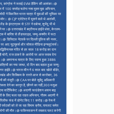
ंप, कांग्रेस ने जताई EVM हैकिंग की आशंका।@
र में 100 सप्ताेह चलेगा नशा मुक्त युवा अभियान,
ोदी ने विकसित भारत यात्रा में युवाओं की भूमिका पर
 जोर। @ CJP प्रोटेस्ट में घुसने वाले थे आतंकी,
्रेंड के इंस्टाग्राम से STF ने दबोचा, शुभेंदु भी थे
ने पर।@ उत्तराखंड में बद्रीनाथ हाईवे धंसा, केरलम-
टक में बारिश से लैंडस्लाइड, जम्मू-कश्मीर में फटा
।@ डिजिटल नेटवर्क पर दिल्ली पुलिस की नजर,
 पर आए यूट्यूबर्स और सोशल मीडिया इन्फ्लुएंसर्स।
द्धिविनायक मंदिर से हर साल 18 करोड़ का दान
 है चोरी, राज ठाकरे के आरोपों पर आज जवाब देगा
र।@ अमरनाथ यात्रा के लिए रवाना हुआ 3886
यात्रियों का नया जत्था, दो दिन बाद बहाल हुआ जम्मू-
नगर हाईवे।@ भारत-चीन ने 6 साल बाद खोले बॉर्डर,
राखंड और सिक्किम के रास्ते आज से कारोबार, 36
नों की मंजूरी।@ CAA पर बोले सुवेंदु अधिकारी
िकता देने का कानून है, छीनने का नहीं,300 मतुआ
िया सर्टिफिकेट।@ अदाणी फाउंडेशन असम बाढ़
ितों के लिए चला रहा राहत अभियान, गौतम अदाणी ने
िलीफ फंड में डोनेट किए 11 करोड़।@ पेरू में
शी पर्यटकों को ले जा रहा विमाम क्रैश, पायलट समेत
ोगों की मौत।@ पाकिस्ताकन में तख्ताद पलट करेगी