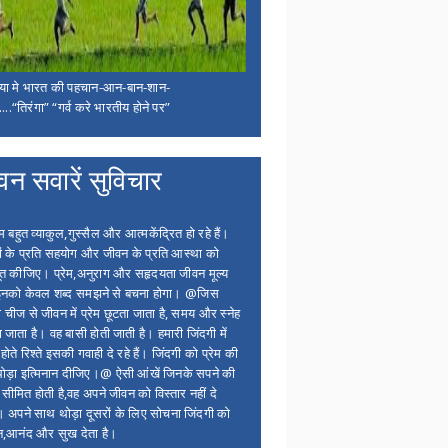
िया मे भारत की पहचान-आन-बान-शान-
...“तिरंगा” “गर्व करे भारतीय होने पर”
वन सवारें सुविचार
बहुत व्याकुल,गुस्सैल और आत्मकेंद्रित हो रहे हैं।
ों के प्रति सहयोग और जीवन के प्रति आस्था को
त कीजिए। प्रेम,अनुराग और सहृदयता जीवन मूल्य
 इनको केवल शब्द समझने से बचना होगा। @जिस
 चीज से जीवन में प्रेम छूटता जाता है, समय और स्नेह
 जाता है। वह बासी होती जाती है। हमारी जिंदगी में
होते रिश्ते इसकी गवाही दे रहे हैं। जिंदगी को प्रेम की
थोड़ा इत्मिनान दीजिए।@ ऐसी आंखें जिनके सपने की
 सीमित होती है,वह अपने जीवन को विस्तार नहीं दे
ं। अपने साथ थोड़ा दूसरों के लिए सोचना जिंदगी को
न,आनंद और सुख देता है।