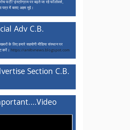
च पार्टी? इंस्टाोग्राम पर बढ़ते जा रहे फॉलोवर्स,
 पत्र में बताए अहम मुद्दे।
cial Adv C.B.
 खबरों के लिए हमारे सहयोगी मीडिया संस्थान पर
ट करें।
https://aniltvnews.blogspot.com
vertise Section C.B.
portant....Video