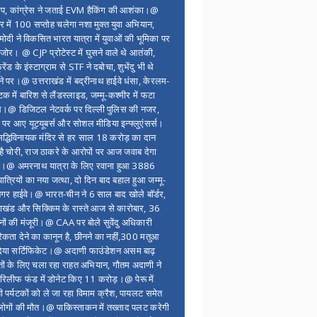
ंप, कांग्रेस ने जताई EVM हैकिंग की आशंका।@
र में 100 सप्ताेह चलेगा नशा मुक्त युवा अभियान,
ोदी ने विकसित भारत यात्रा में युवाओं की भूमिका पर
 जोर। @ CJP प्रोटेस्ट में घुसने वाले थे आतंकी,
्रेंड के इंस्टाग्राम से STF ने दबोचा, शुभेंदु भी थे
ने पर।@ उत्तराखंड में बद्रीनाथ हाईवे धंसा, केरलम-
टक में बारिश से लैंडस्लाइड, जम्मू-कश्मीर में फटा
।@ डिजिटल नेटवर्क पर दिल्ली पुलिस की नजर,
 पर आए यूट्यूबर्स और सोशल मीडिया इन्फ्लुएंसर्स।
द्धिविनायक मंदिर से हर साल 18 करोड़ का दान
 है चोरी, राज ठाकरे के आरोपों पर आज जवाब देगा
र।@ अमरनाथ यात्रा के लिए रवाना हुआ 3886
यात्रियों का नया जत्था, दो दिन बाद बहाल हुआ जम्मू-
नगर हाईवे।@ भारत-चीन ने 6 साल बाद खोले बॉर्डर,
राखंड और सिक्किम के रास्ते आज से कारोबार, 36
नों की मंजूरी।@ CAA पर बोले सुवेंदु अधिकारी
िकता देने का कानून है, छीनने का नहीं,300 मतुआ
िया सर्टिफिकेट।@ अदाणी फाउंडेशन असम बाढ़
ितों के लिए चला रहा राहत अभियान, गौतम अदाणी ने
िलीफ फंड में डोनेट किए 11 करोड़।@ पेरू में
शी पर्यटकों को ले जा रहा विमाम क्रैश, पायलट समेत
ोगों की मौत।@ पाकिस्ताकन में तख्ताद पलट करेगी