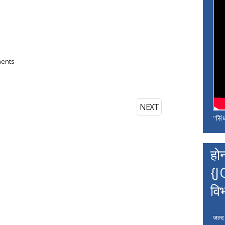
ments
NEXT
"सिंध
हो
{J
वि
जल्द