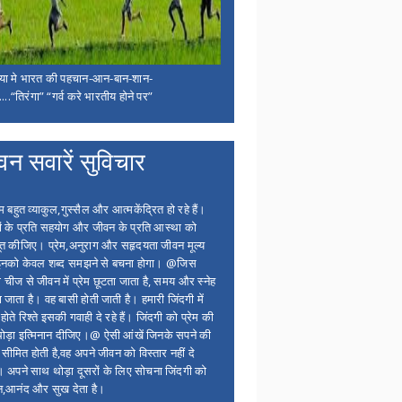
िया मे भारत की पहचान-आन-बान-शान-
...“तिरंगा” “गर्व करे भारतीय होने पर”
वन सवारें सुविचार
बहुत व्याकुल,गुस्सैल और आत्मकेंद्रित हो रहे हैं।
ों के प्रति सहयोग और जीवन के प्रति आस्था को
त कीजिए। प्रेम,अनुराग और सहृदयता जीवन मूल्य
 इनको केवल शब्द समझने से बचना होगा। @जिस
 चीज से जीवन में प्रेम छूटता जाता है, समय और स्नेह
 जाता है। वह बासी होती जाती है। हमारी जिंदगी में
होते रिश्ते इसकी गवाही दे रहे हैं। जिंदगी को प्रेम की
थोड़ा इत्मिनान दीजिए।@ ऐसी आंखें जिनके सपने की
 सीमित होती है,वह अपने जीवन को विस्तार नहीं दे
ं। अपने साथ थोड़ा दूसरों के लिए सोचना जिंदगी को
न,आनंद और सुख देता है।