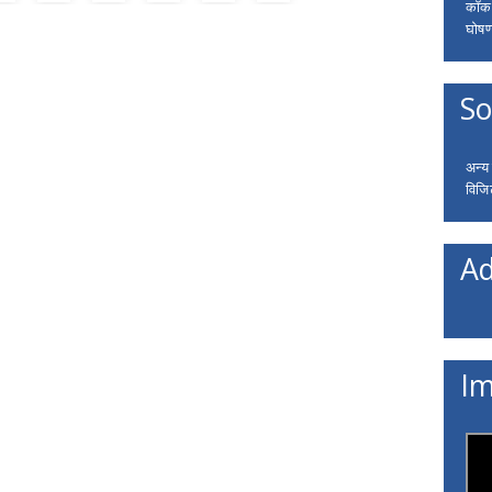
कॉकरो
घोषणा
So
अन्य
विजि
Ad
Im