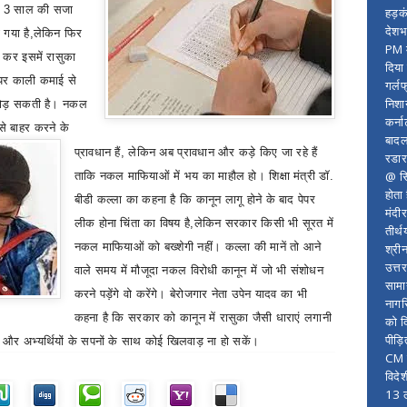
उसे 3 साल की सजा
हड़क
देशभ
 गया है
,
लेकिन फिर
PM म
 कर इसमें रासुका
दिया
 पर काली कमाई से
गर्लफ
निशा
 जोड़ सकती है। नकल
कर्ना
ा से बाहर करने के
बादल
प्रावधान हैं
,
लेकिन अब प्रावधान और कड़े किए जा रहे हैं
रडार
@ सि
ताकि नकल माफियाओं में भय का माहौल हो। शिक्षा मंत्री डॉ.
होता
बीडी कल्ला का कहना है कि कानून लागू होने के बाद पेपर
मंदी
लीक होना चिंता का विषय है
,
लेकिन सरकार किसी भी सूरत में
तीर्थ
नकल माफियाओं को बख्शेगी नहीं। कल्ला की मानें तो आने
श्री
उत्त
वाले समय में मौजूदा नकल विरोधी कानून में जो भी संशोधन
सामा
करने पड़ेंगे वो करेंगे। बेरोजगार नेता उपेन यादव का भी
नागर
कहना है कि सरकार को कानून में रासुका जैसी धाराएं लगानी
को द
पीड़
 और अभ्यर्थियों के सपनों के साथ कोई खिलवाड़ ना हो सकें।
CM र
विदे
13 ल