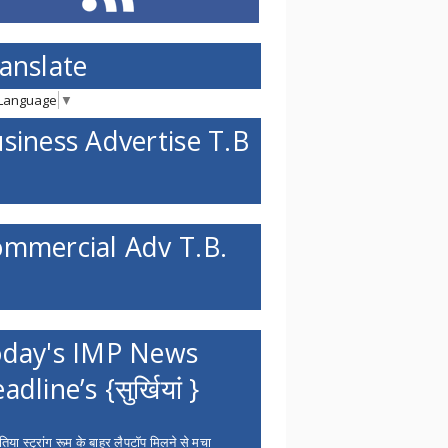
anslate
 Language
▼
siness Advertise T.B
mmercial Adv T.B.
day's IMP News
adline’s {सुर्खियां }
िया स्ट्रांग रूम के बाहर लैपटॉप मिलने से मचा