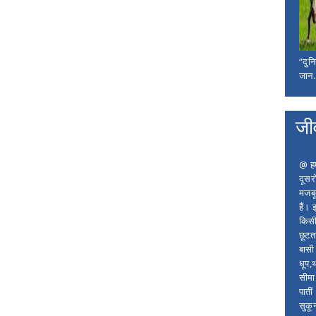
“दुन
जान..
जी
@ हम 
दूसर
मजबू
हैं।
किसी
छूटता
बासी 
धूप,
सीमा
पाती
सुकू