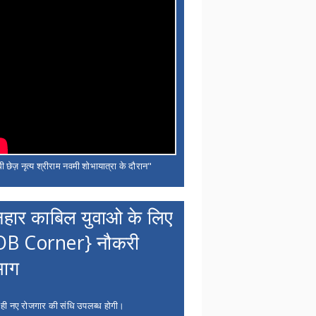
ी छेज़ नृत्य श्रीराम नवमी शोभायात्रा के दौरान"
नहार काबिल युवाओ के लिए
OB Corner} नौकरी
भाग
 ही नए रोजगार की संधि उपलब्ध होगी।