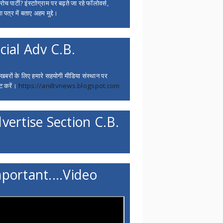
च पार्टी? इंस्टाोग्राम पर बढ़ते जा रहे फॉलोवर्स,
 पत्र में बताए अहम मुद्दे।
cial Adv C.B.
 खबरों के लिए हमारे सहयोगी मीडिया संस्थान पर
ट करें।
https://aniltvnews.blogspot.com
vertise Section C.B.
portant....Video