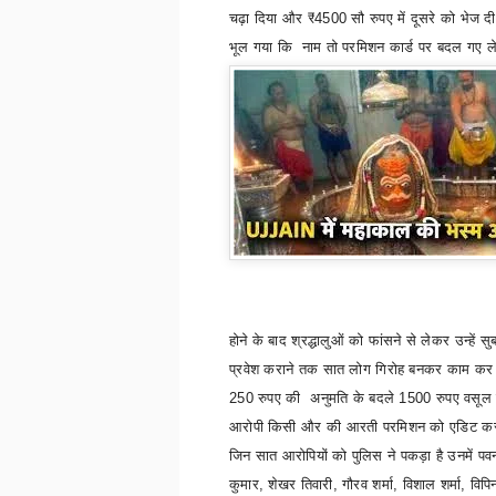
चढ़ा दिया और
₹
4500
सौ रुपए में दूसरे को भेज द
भूल गया कि नाम तो परमिशन कार्ड पर बदल गए 
होने
के बाद श्रद्धालुओं को फांसने से लेकर उन्हें स
प्रवेश कराने तक सात लोग गिरोह बनकर काम कर र
250
रुपए की अनुमति के बदले
1500
रुपए वसूल
आरोपी किसी और की आरती परमिशन को एडिट कर 
जिन सात आरोपियों को पुलिस ने पकड़ा है उनमें पवन
कुमार
,
शेखर तिवारी
,
गौरव शर्मा
,
विशाल शर्मा
,
विपि