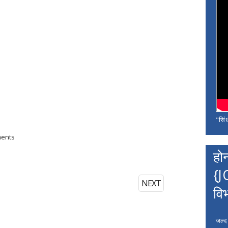
"सिंध
ments
हो
{J
NEXT
वि
जल्द