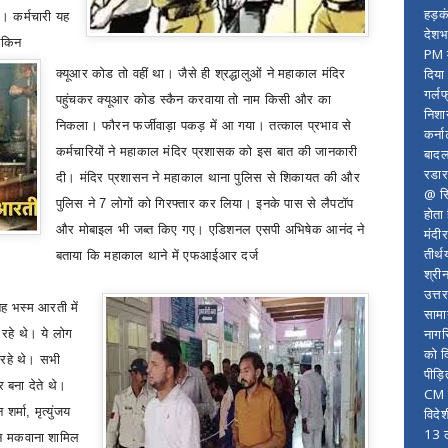
हड़क
ी। कर्मचारी यह
देशभ
लेकिन
PM म
दिया
क्यूआर कोड तो वहीं था। जैसे ही श्रद्धालुओं ने महाकाल मंदिर
गर्लफ
पहुंचकर क्यूआर कोड स्कैन करवाया तो नाम किसी और का
निशा
निकला। फौरन फर्जीवाड़ा पकड़ में आ गया। तत्काल प्रभाव से
कर्ना
कर्मचारियों ने महाकाल मंदिर प्रशासक को इस बात की जानकारी
बादल
रडार
दी। मंदिर प्रशासन ने महाकाल थाना पुलिस से शिकायत की और
@ सि
पुलिस ने
7
लोगों को गिरफ्तार कर लिया। इनके पास से लैपटॉप
होता
और मोबाइल भी जब्त किए गए। एडिशनल एसपी अभिषेक आनंद ने
मंदी
तीर्थ
बताया कि महाकाल थाने में एफआईआर दर्ज
श्री
उत्त
ुबह भस्म आरती में
सामा
नागर
हे थे। ये लोग
को द
 रहे थे। सभी
पीड़
बना देते थे।
CM र
 शर्मा
,
मृत्युंजय
विदे
13 ल
न मकवाना शामिल