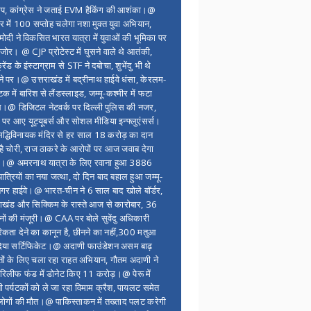
ंप, कांग्रेस ने जताई EVM हैकिंग की आशंका।@
र में 100 सप्ताेह चलेगा नशा मुक्त युवा अभियान,
ोदी ने विकसित भारत यात्रा में युवाओं की भूमिका पर
 जोर। @ CJP प्रोटेस्ट में घुसने वाले थे आतंकी,
्रेंड के इंस्टाग्राम से STF ने दबोचा, शुभेंदु भी थे
ने पर।@ उत्तराखंड में बद्रीनाथ हाईवे धंसा, केरलम-
टक में बारिश से लैंडस्लाइड, जम्मू-कश्मीर में फटा
।@ डिजिटल नेटवर्क पर दिल्ली पुलिस की नजर,
 पर आए यूट्यूबर्स और सोशल मीडिया इन्फ्लुएंसर्स।
द्धिविनायक मंदिर से हर साल 18 करोड़ का दान
 है चोरी, राज ठाकरे के आरोपों पर आज जवाब देगा
र।@ अमरनाथ यात्रा के लिए रवाना हुआ 3886
यात्रियों का नया जत्था, दो दिन बाद बहाल हुआ जम्मू-
नगर हाईवे।@ भारत-चीन ने 6 साल बाद खोले बॉर्डर,
राखंड और सिक्किम के रास्ते आज से कारोबार, 36
नों की मंजूरी।@ CAA पर बोले सुवेंदु अधिकारी
िकता देने का कानून है, छीनने का नहीं,300 मतुआ
िया सर्टिफिकेट।@ अदाणी फाउंडेशन असम बाढ़
ितों के लिए चला रहा राहत अभियान, गौतम अदाणी ने
िलीफ फंड में डोनेट किए 11 करोड़।@ पेरू में
शी पर्यटकों को ले जा रहा विमाम क्रैश, पायलट समेत
ोगों की मौत।@ पाकिस्ताकन में तख्ताद पलट करेगी