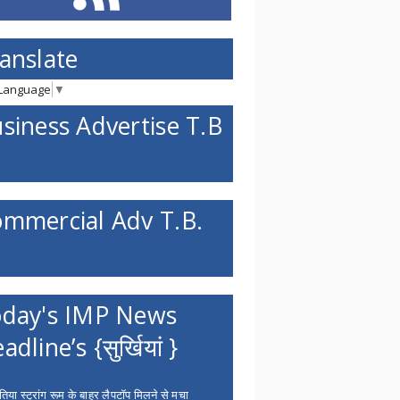
anslate
 Language
▼
siness Advertise T.B
mmercial Adv T.B.
day's IMP News
adline’s {सुर्खियां }
िया स्ट्रांग रूम के बाहर लैपटॉप मिलने से मचा