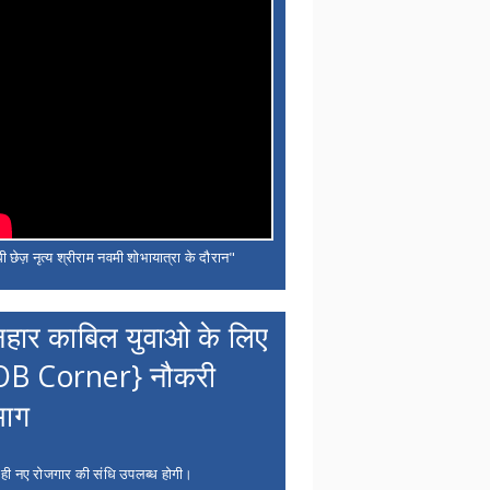
ी छेज़ नृत्य श्रीराम नवमी शोभायात्रा के दौरान"
नहार काबिल युवाओ के लिए
OB Corner} नौकरी
भाग
 ही नए रोजगार की संधि उपलब्ध होगी।