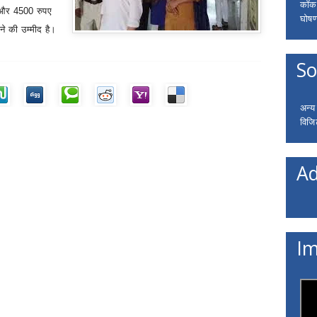
कॉकरो
 और
4500
रुपए
घोषणा
ने की उम्मीद है।
So
अन्य
विजि
Ad
Im