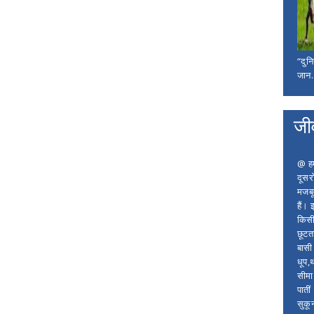
“दुन
जान..
जी
@ हम 
दूसर
मजबू
हैं।
किसी
छूटता
बासी 
धूप,
सीमा
पाती
सुकू