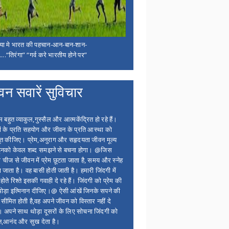
िया मे भारत की पहचान-आन-बान-शान-
...“तिरंगा” “गर्व करे भारतीय होने पर”
वन सवारें सुविचार
बहुत व्याकुल,गुस्सैल और आत्मकेंद्रित हो रहे हैं।
ों के प्रति सहयोग और जीवन के प्रति आस्था को
त कीजिए। प्रेम,अनुराग और सहृदयता जीवन मूल्य
 इनको केवल शब्द समझने से बचना होगा। @जिस
 चीज से जीवन में प्रेम छूटता जाता है, समय और स्नेह
 जाता है। वह बासी होती जाती है। हमारी जिंदगी में
होते रिश्ते इसकी गवाही दे रहे हैं। जिंदगी को प्रेम की
थोड़ा इत्मिनान दीजिए।@ ऐसी आंखें जिनके सपने की
 सीमित होती है,वह अपने जीवन को विस्तार नहीं दे
ं। अपने साथ थोड़ा दूसरों के लिए सोचना जिंदगी को
न,आनंद और सुख देता है।