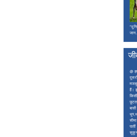
“दुन
जान..
जी
@ हम 
दूसर
मजबू
हैं।
किसी
छूटता
बासी 
धूप,
सीमा
पाती
सुकू