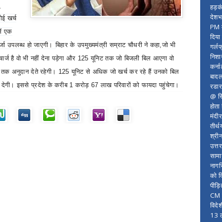
हड़क
देशभ
ोई खर्च
PM म
में एक
दिया
्जा उपलब्ध हो जाएगी।
बिहार के उपमुख्यमंत्री सम्राट चौधरी ने कहा
,
जो भी
गर्लफ
निशा
्ज है वो भी नहीं देना पड़ेगा और
125
यूनिट तक जो बिजली बिल आएगा वो
कर्ना
 तक अनुदान देते रहेगी।
125
यूनिट से अधिक जो खर्च कर रहे हैं उनको बिल
बादल
 देगी। इससे प्रदेश के करीब
1
करोड़
67
लाख परिवारों को फायदा पहुंचेगा।
रडार
@ सि
होता
मंदी
तीर्थ
श्री
उत्त
सामा
नागर
को द
पीड़
CM र
विदे
13 ल