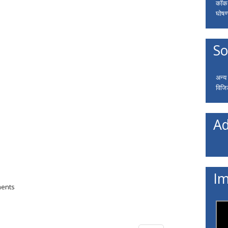
कॉकरो
घोषणा
So
अन्य
विजि
Ad
Im
ments