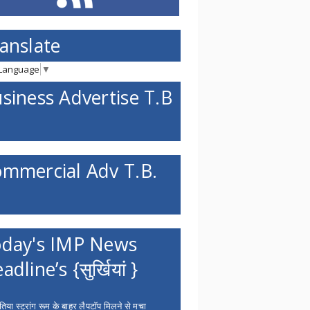
anslate
 Language
▼
siness Advertise T.B
mmercial Adv T.B.
day's IMP News
adline’s {सुर्खियां }
िया स्ट्रांग रूम के बाहर लैपटॉप मिलने से मचा