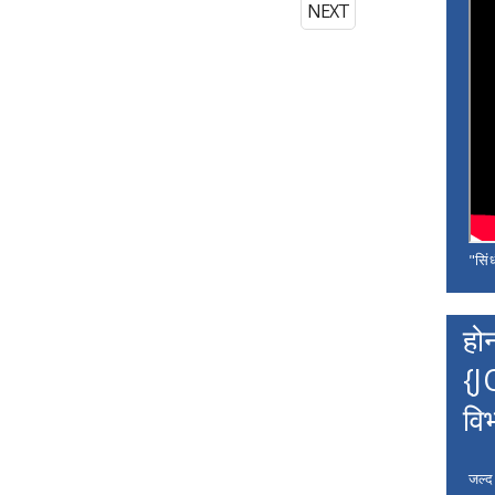
NEXT
"सिंध
हो
{J
वि
जल्द