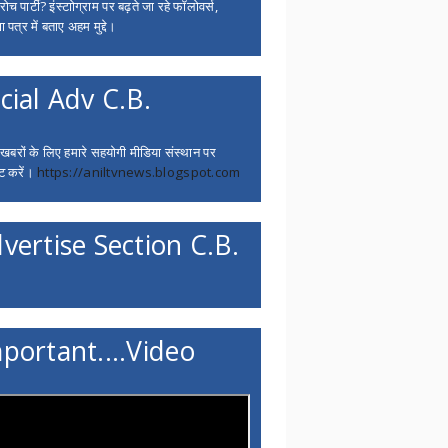
च पार्टी? इंस्टाोग्राम पर बढ़ते जा रहे फॉलोवर्स,
 पत्र में बताए अहम मुद्दे।
cial Adv C.B.
 खबरों के लिए हमारे सहयोगी मीडिया संस्थान पर
ट करें।
https://aniltvnews.blogspot.com
vertise Section C.B.
portant....Video