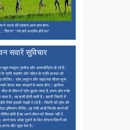
िया मे भारत की पहचान-आन-बान-शान-
...“तिरंगा” “गर्व करे भारतीय होने पर”
वन सवारें सुविचार
बहुत व्याकुल,गुस्सैल और आत्मकेंद्रित हो रहे हैं।
ों के प्रति सहयोग और जीवन के प्रति आस्था को
त कीजिए। प्रेम,अनुराग और सहृदयता जीवन मूल्य
 इनको केवल शब्द समझने से बचना होगा। @जिस
 चीज से जीवन में प्रेम छूटता जाता है, समय और स्नेह
 जाता है। वह बासी होती जाती है। हमारी जिंदगी में
होते रिश्ते इसकी गवाही दे रहे हैं। जिंदगी को प्रेम की
थोड़ा इत्मिनान दीजिए।@ ऐसी आंखें जिनके सपने की
 सीमित होती है,वह अपने जीवन को विस्तार नहीं दे
ं। अपने साथ थोड़ा दूसरों के लिए सोचना जिंदगी को
न,आनंद और सुख देता है।