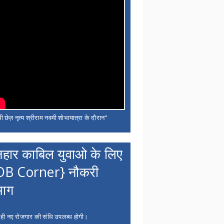
ी छेज़ नृत्य श्रीराम नवमी शोभायात्रा के दौरान"
नहार काबिल युवाओ के लिए
OB Corner} नौकरी
भाग
 ही नए रोजगार की संधि उपलब्ध होगी।