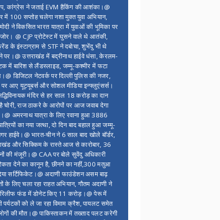
ंप, कांग्रेस ने जताई EVM हैकिंग की आशंका।@
र में 100 सप्ताेह चलेगा नशा मुक्त युवा अभियान,
ोदी ने विकसित भारत यात्रा में युवाओं की भूमिका पर
 जोर। @ CJP प्रोटेस्ट में घुसने वाले थे आतंकी,
्रेंड के इंस्टाग्राम से STF ने दबोचा, शुभेंदु भी थे
ने पर।@ उत्तराखंड में बद्रीनाथ हाईवे धंसा, केरलम-
टक में बारिश से लैंडस्लाइड, जम्मू-कश्मीर में फटा
।@ डिजिटल नेटवर्क पर दिल्ली पुलिस की नजर,
 पर आए यूट्यूबर्स और सोशल मीडिया इन्फ्लुएंसर्स।
द्धिविनायक मंदिर से हर साल 18 करोड़ का दान
 है चोरी, राज ठाकरे के आरोपों पर आज जवाब देगा
र।@ अमरनाथ यात्रा के लिए रवाना हुआ 3886
यात्रियों का नया जत्था, दो दिन बाद बहाल हुआ जम्मू-
नगर हाईवे।@ भारत-चीन ने 6 साल बाद खोले बॉर्डर,
राखंड और सिक्किम के रास्ते आज से कारोबार, 36
नों की मंजूरी।@ CAA पर बोले सुवेंदु अधिकारी
िकता देने का कानून है, छीनने का नहीं,300 मतुआ
िया सर्टिफिकेट।@ अदाणी फाउंडेशन असम बाढ़
ितों के लिए चला रहा राहत अभियान, गौतम अदाणी ने
िलीफ फंड में डोनेट किए 11 करोड़।@ पेरू में
शी पर्यटकों को ले जा रहा विमाम क्रैश, पायलट समेत
ोगों की मौत।@ पाकिस्ताकन में तख्ताद पलट करेगी