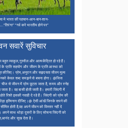
िया मे भारत की पहचान-आन-बान-शान-
...“तिरंगा” “गर्व करे भारतीय होने पर”
वन सवारें सुविचार
बहुत व्याकुल,गुस्सैल और आत्मकेंद्रित हो रहे हैं।
ों के प्रति सहयोग और जीवन के प्रति आस्था को
त कीजिए। प्रेम,अनुराग और सहृदयता जीवन मूल्य
 इनको केवल शब्द समझने से बचना होगा। @जिस
 चीज से जीवन में प्रेम छूटता जाता है, समय और स्नेह
 जाता है। वह बासी होती जाती है। हमारी जिंदगी में
होते रिश्ते इसकी गवाही दे रहे हैं। जिंदगी को प्रेम की
थोड़ा इत्मिनान दीजिए।@ ऐसी आंखें जिनके सपने की
 सीमित होती है,वह अपने जीवन को विस्तार नहीं दे
ं। अपने साथ थोड़ा दूसरों के लिए सोचना जिंदगी को
न,आनंद और सुख देता है।