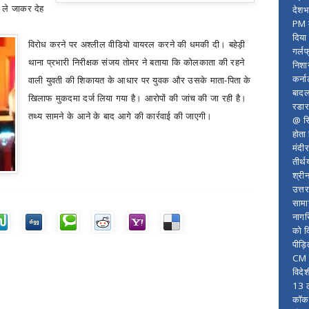
 ले जाकर देह
देशभ
PM म
दिया
विरोध करने पर अश्लील वीडियो वायरल करने की धमकी दी। बहेड़ी
गर्लफ
थाना प्रभारी निरीक्षक संजय तोमर ने बताया कि कोलकाता की रहने
निशा
कर्ना
वाली युवती की शिकायत के आधार पर युवक और उसके माता-पिता के
बादल
खिलाफ मुकदमा दर्ज लिया गया है। आरोपों की जांच की जा रही है।
रडार
तथ्य सामने के आने के बाद आगे की कार्रवाई की जाएगी।
@ सि
होता
मंदी
तीर्थ
श्री
उत्त
सामा
नागर
को द
पीड़
CM र
विदे
13 ल
कॉकरो