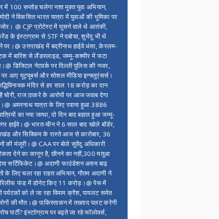
र में 100 सप्ताेह चलेगा नशा मुक्त युवा अभियान,
ोदी ने विकसित भारत यात्रा में युवाओं की भूमिका पर
 जोर। @ CJP प्रोटेस्ट में घुसने वाले थे आतंकी,
्रेंड के इंस्टाग्राम से STF ने दबोचा, शुभेंदु भी थे
ने पर।@ उत्तराखंड में बद्रीनाथ हाईवे धंसा, केरलम-
टक में बारिश से लैंडस्लाइड, जम्मू-कश्मीर में फटा
।@ डिजिटल नेटवर्क पर दिल्ली पुलिस की नजर,
 पर आए यूट्यूबर्स और सोशल मीडिया इन्फ्लुएंसर्स।
द्धिविनायक मंदिर से हर साल 18 करोड़ का दान
 है चोरी, राज ठाकरे के आरोपों पर आज जवाब देगा
र।@ अमरनाथ यात्रा के लिए रवाना हुआ 3886
यात्रियों का नया जत्था, दो दिन बाद बहाल हुआ जम्मू-
नगर हाईवे।@ भारत-चीन ने 6 साल बाद खोले बॉर्डर,
राखंड और सिक्किम के रास्ते आज से कारोबार, 36
नों की मंजूरी।@ CAA पर बोले सुवेंदु अधिकारी
िकता देने का कानून है, छीनने का नहीं,300 मतुआ
िया सर्टिफिकेट।@ अदाणी फाउंडेशन असम बाढ़
ितों के लिए चला रहा राहत अभियान, गौतम अदाणी ने
िलीफ फंड में डोनेट किए 11 करोड़।@ पेरू में
शी पर्यटकों को ले जा रहा विमाम क्रैश, पायलट समेत
ोगों की मौत।@ पाकिस्ताकन में तख्ताद पलट करेगी
च पार्टी? इंस्टाोग्राम पर बढ़ते जा रहे फॉलोवर्स,