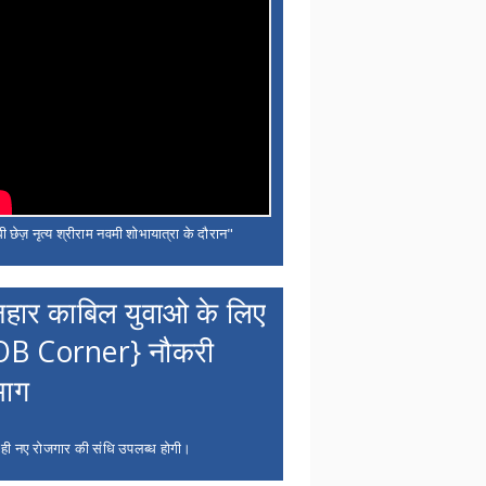
ी छेज़ नृत्य श्रीराम नवमी शोभायात्रा के दौरान"
नहार काबिल युवाओ के लिए
OB Corner} नौकरी
भाग
 ही नए रोजगार की संधि उपलब्ध होगी।