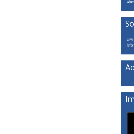
घोषणा
So
अन्य
विजि
Ad
Im