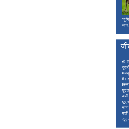
“दुन
जान..
जी
@ हम 
दूसर
मजबू
हैं।
किसी
छूटता
बासी 
धूप,
सीमा
पाती
सुकू