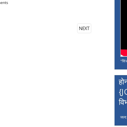
ments
NEXT
"सिंध
हो
{J
वि
जल्द