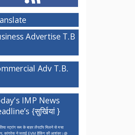
anslate
siness Advertise T.B
mmercial Adv T.B.
day's IMP News
adline’s {सुर्खियां }
िया स्ट्रांग रूम के बाहर लैपटॉप मिलने से मचा
ंप, कांग्रेस ने जताई EVM हैकिंग की आशंका।@