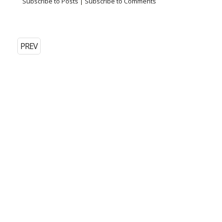
Subscribe to Posts
|
Subscribe to Comments
PREV